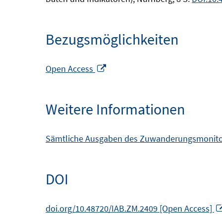
Bezugsmöglichkeiten
In
Open Access
neuem
Fenster
Weitere Informationen
öffnen
Sämtliche Ausgaben des Zuwanderungsmonitors
DOI
doi.org/10.48720/IAB.ZM.2409 [Open Access]