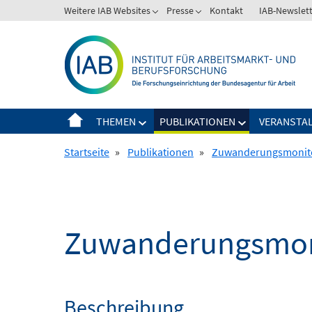
Springe
Weitere IAB Websites
Presse
Kontakt
IAB-Newslet
zum
Inhalt
THEMEN
PUBLIKATIONEN
VERANSTA
Startseite
»
Publikationen
»
Zuwanderungsmonit
Zuwanderungsmon
Beschreibung