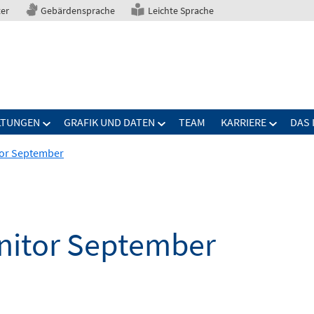
ter
Gebärdensprache
Leichte Sprache
LTUNGEN
GRAFIK UND DATEN
TEAM
KARRIERE
DAS 
or September
itor September