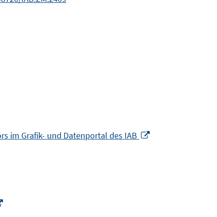
In
 im Grafik- und Datenportal des IAB
neuem
Fenster
öffnen
In
neuem