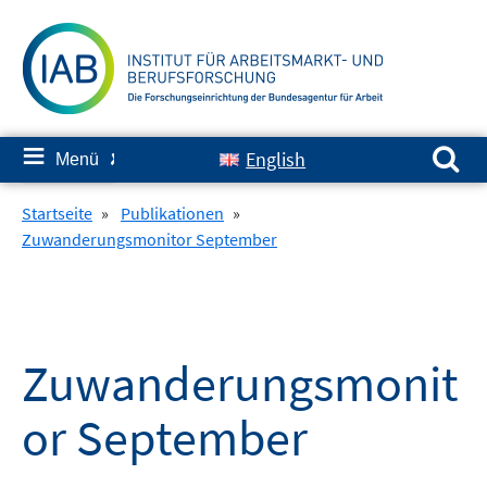
Springe
zum
Inhalt
Suchen nach:
≡
English
Menü
✘
Startseite
»
Publikationen
»
Zuwanderungsmonitor September
Zuwanderungsmonit
or September