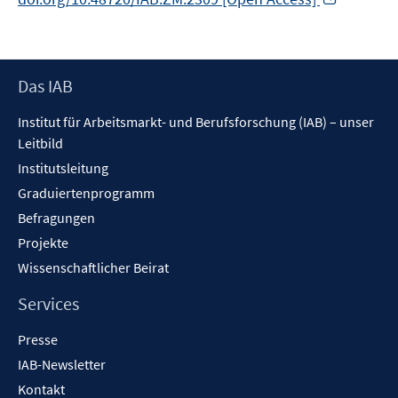
neuem
Fenster
öffnen
Footer
Das IAB
Inhalt
Institut für Arbeitsmarkt- und Berufsforschung (IAB) – unser
Leitbild
Institutsleitung
Graduiertenprogramm
Befragungen
Projekte
Wissenschaftlicher Beirat
Services
Presse
IAB-Newsletter
Kontakt