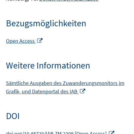
Bezugsmöglichkeiten
In
Open Access
neuem
Fenster
öffnen
Weitere Informationen
Sämtliche Ausgaben des Zuwanderungsmonitors im
In
Grafik- und Datenportal des IAB
neuem
Fenster
öffnen
DOI
In
doi.org/10.48720/IAB.ZM.2309 [Open Access]