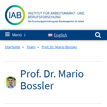
Springe
zum
Inhalt
Suchen nach:
≡
English
Menü
✘
Startseite
»
Team
»
Prof. Dr. Mario Bossler
Prof. Dr.
Mario
Bossler