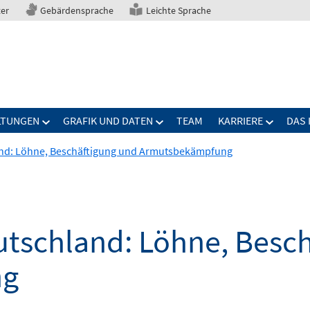
ter
Gebärdensprache
Leichte Sprache
LTUNGEN
GRAFIK UND DATEN
TEAM
KARRIERE
DAS 
and: Löhne, Beschäftigung und Armutsbekämpfung
utschland: Löhne, Besc
ng