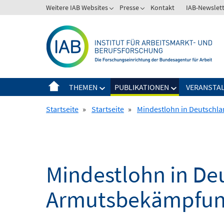
Springe
Weitere IAB Websites
Presse
Kontakt
IAB-Newslet
zum
Inhalt
THEMEN
PUBLIKATIONEN
VERANSTA
Startseite
»
Startseite
»
Mindestlohn in Deutschl
Mindestlohn in De
Armutsbekämpfu