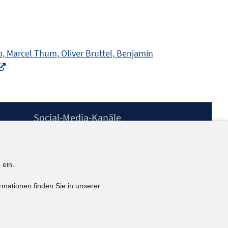
, Marcel Thum, Oliver Bruttel, Benjamin
In
neuem
Fenster
öffnen
Social-Media-Kanäle
BlueSky
YouTube
LinkedIn
 ein.
XING
kununu
rmationen finden Sie in unserer
Netiquette