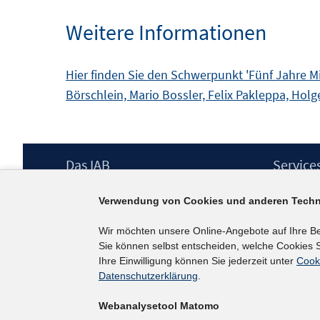
Weitere Informationen
Hier finden Sie den Schwerpunkt 'Fünf Jahre M
Börschlein, Mario Bossler, Felix Pakleppa, Hol
Footer
Das IAB
Service
Inhalt
Institut für Arbeitsmarkt- und
Presse
Verwendung von Cookies und anderen Techn
Berufsforschung (IAB) – unser Leitbild
IAB-Newsl
Institutsleitung
Kontakt
Wir möchten unsere Online-Angebote auf Ihre B
Graduiertenprogramm
Sie können selbst entscheiden, welche Cookies S
Befragungen
Ihre Einwilligung können Sie jederzeit unter
Cook
Projekte
Datenschutzerklärung
.
Wissenschaftlicher Beirat
Webanalysetool Matomo