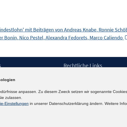
indestlohn' mit Beiträgen von Andreas Knabe, Ronnie Schöb
ger Bonin, Nico Pestel, Alexandra Fedorets, Marco Caliendo
s
Rechtliche Links
Impressum
ologien
etter
Datenschutzerklärung
Erklärung zur Barrierefreiheit
edürfnisse anpassen. Zu diesem Zweck setzen wir sogenannte Cookies
Barrieren melden
ie zulassen.
ie-Einstellungen
in unserer Datenschutzerklärung ändern. Weitere Info