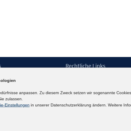
m
r
s
Rechtliche Links
Impressum
ologien
etter
Datenschutzerklärung
Erklärung zur Barrierefreiheit
edürfnisse anpassen. Zu diesem Zweck setzen wir sogenannte Cookies
Barrieren melden
ie zulassen.
ie-Einstellungen
in unserer Datenschutzerklärung ändern. Weitere Info