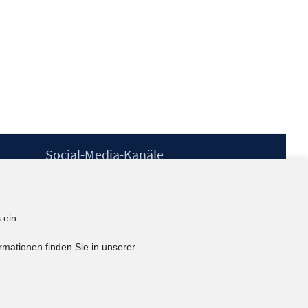
Social-Media-Kanäle
BlueSky
YouTube
LinkedIn
 ein.
XING
kununu
rmationen finden Sie in unserer
Netiquette