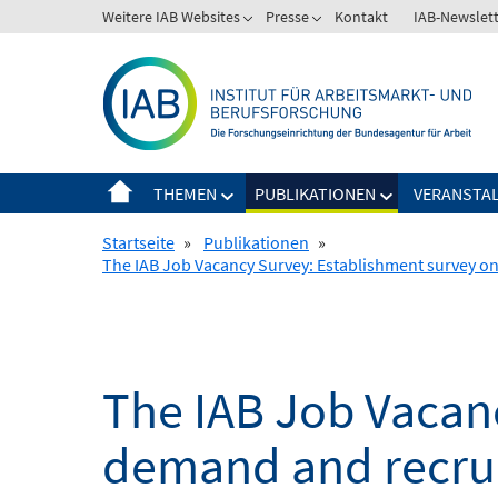
Springe
Weitere IAB Websites
Presse
Kontakt
IAB-Newslet
zum
Inhalt
THEMEN
PUBLIKATIONEN
VERANSTA
Startseite
»
Publikationen
»
The IAB Job Vacancy Survey: Establishment survey o
The IAB Job Vacan
demand and recrui