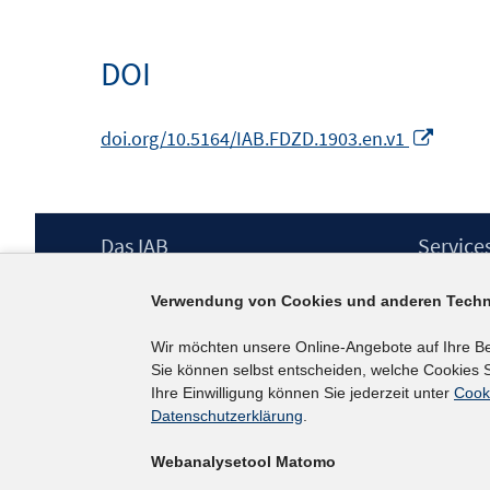
Fenster
neuem
öffnen
Fenster
DOI
öffnen
In
doi.org/10.5164/IAB.FDZD.1903.en.v1
neue
Fenste
öffnen
Footer
Das IAB
Service
Inhalt
Institut für Arbeitsmarkt- und
Presse
Verwendung von Cookies und anderen Techn
Berufsforschung (IAB) – unser Leitbild
IAB-Newsl
Institutsleitung
Kontakt
Wir möchten unsere Online-Angebote auf Ihre B
Graduiertenprogramm
Sie können selbst entscheiden, welche Cookies S
Befragungen
Ihre Einwilligung können Sie jederzeit unter
Cook
Projekte
Datenschutzerklärung
.
Wissenschaftlicher Beirat
Webanalysetool Matomo