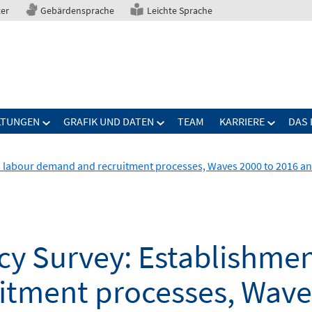
ter
Gebärdensprache
Leichte Sprache
LTUNGEN
GRAFIK UND DATEN
TEAM
KARRIERE
DAS 
n labour demand and recruitment processes, Waves 2000 to 2016 a
cy Survey: Establishmen
tment processes, Wave