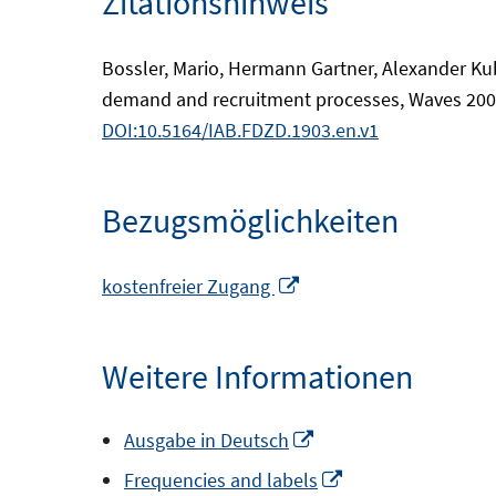
Zitationshinweis
Bossler, Mario, Hermann Gartner, Alexander Ku
demand and recruitment processes, Waves 2000 
DOI:10.5164/IAB.FDZD.1903.en.v1
Bezugsmöglichkeiten
In
kostenfreier Zugang
neuem
Fenster
Weitere Informationen
öffnen
In
Ausgabe in Deutsch
neuem
In
Frequencies and labels