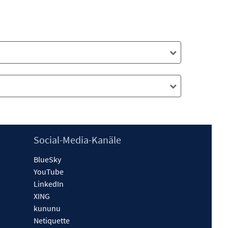
Social-Media-Kanäle
BlueSky
YouTube
LinkedIn
XING
kununu
Netiquette