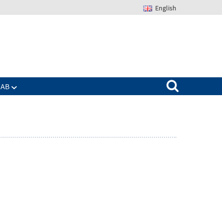
English
Suchen nach:
IAB
Zeige
enü
Untermenü
für
Das
IAB