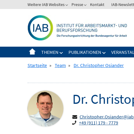
Springe
Weitere IAB Websites
Presse
Kontakt
IAB-Newslet
Zeige
Zeige
zum
Untermenü
Untermenü
Inhalt
für
für
Weitere
Presse
IAB
Websites
THEMEN
PUBLIKATIONEN
VERANSTA
Zeige
Zeige
Untermenü
Untermenü
Startseite
»
Team
»
Dr. Christopher Osiander
für
für
Themen
Publikationen
Dr.
Christo
Christopher.Osiander@iab
+49 (911) 179 - 7779