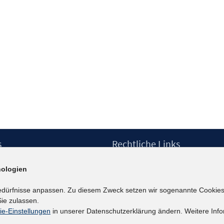
s
Rechtliche Links
Impressum
ologien
etter
Datenschutzerklärung
Erklärung zur Barrierefreiheit
edürfnisse anpassen. Zu diesem Zweck setzen wir sogenannte Cookies
Barrieren melden
ie zulassen.
ie-Einstellungen
in unserer Datenschutzerklärung ändern. Weitere Info