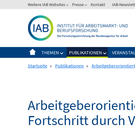
Springe
Weitere IAB Websites
Presse
Kontakt
IAB-Newslet
zum
Inhalt
THEMEN
PUBLIKATIONEN
VERANSTA
Startseite
»
Publikationen
»
Arbeitgeberorientiert
Arbeitgeberorienti
Fortschritt durch 