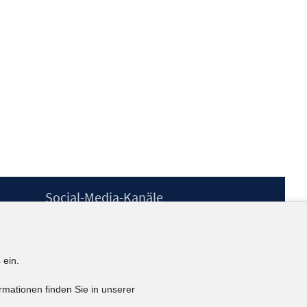
Social-Media-Kanäle
BlueSky
YouTube
LinkedIn
 ein.
XING
kununu
rmationen finden Sie in unserer
Netiquette