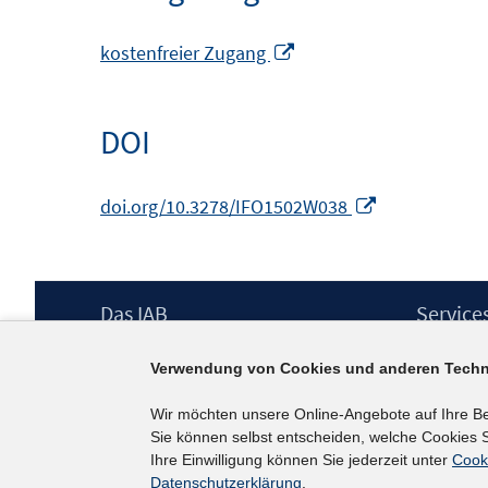
In
kostenfreier Zugang
neuem
Fenster
DOI
öffnen
In
doi.org/10.3278/IFO1502W038
neuem
Fenster
öffnen
Footer
Das IAB
Service
Inhalt
Institut für Arbeitsmarkt- und
Presse
Verwendung von Cookies und anderen Techn
Berufsforschung (IAB) – unser Leitbild
IAB-Newsl
Institutsleitung
Kontakt
Wir möchten unsere Online-Angebote auf Ihre B
Graduiertenprogramm
Sie können selbst entscheiden, welche Cookies S
Befragungen
Ihre Einwilligung können Sie jederzeit unter
Cook
Projekte
Datenschutzerklärung
.