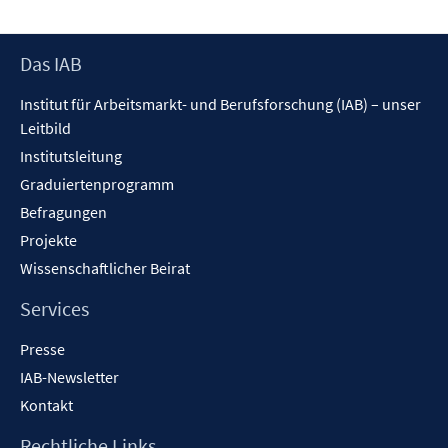
Footer
Das IAB
Inhalt
Institut für Arbeitsmarkt- und Berufsforschung (IAB) – unser
Leitbild
Institutsleitung
Graduiertenprogramm
Befragungen
Projekte
Wissenschaftlicher Beirat
Services
Presse
IAB-Newsletter
Kontakt
Rechtliche Links