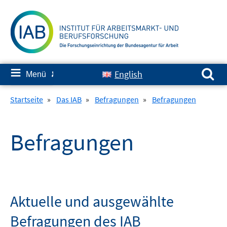
Springe
zum
Inhalt
Suchen nach:
≡
English
Menü
✘
Startseite
»
Das IAB
»
Befragungen
»
Befragungen
Befragungen
Aktuelle und ausgewählte
Befragungen des IAB