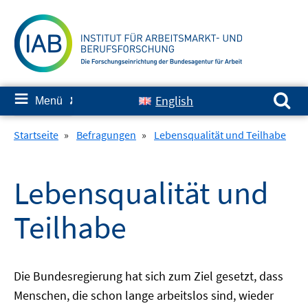
Springe
zum
Inhalt
Suchen nach:
≡
English
Menü
✘
Startseite
»
Befragungen
»
Lebensqualität und Teilhabe
Lebensqualität und
Teilhabe
Die Bundesregierung hat sich zum Ziel gesetzt, dass
Menschen, die schon lange arbeitslos sind, wieder