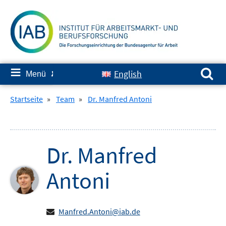
Springe
zum
Inhalt
Suchen nach:
≡
English
Menü
✘
Startseite
»
Team
»
Dr. Manfred Antoni
Dr.
Manfred
Antoni
Manfred.Antoni@iab.de