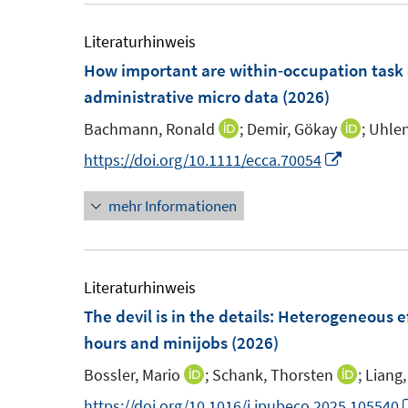
e
u
m
e
Literaturhinweis
F
m
How important are within‐occupation task
e
F
administrative micro data
(2026)
n
e
Bachmann, Ronald
;
Demir, Gökay
;
Uhlen
I
I
s
n
n
n
I
https://doi.org/10.1111/ecca.70054
t
s
n
n
n
e
t
mehr Informationen
e
e
n
r
e
u
u
e
ö
r
e
e
u
f
ö
m
m
e
Literaturhinweis
f
f
F
F
m
The devil is in the details: Heterogeneou
n
f
e
e
F
hours and minijobs
(2026)
e
n
n
n
e
n
e
Bossler, Mario
;
Schank, Thorsten
;
Liang,
I
I
s
s
n
n
n
n
https://doi.org/10.1016/j.jpubeco.2025.105540