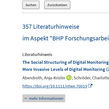
357 Literaturhinweise
im Aspekt "BHP Forschungsarbeit
Literaturhinweis
The Social Structuring of Digital Monitor
More Invasive Levels of Digital Monitoring
(
Abendroth, Anja-Kristin
;
Schröder, Charlott
I
n
I
https://doi.org/10.1111/ntwe.70019
n
n
mehr Informationen
e
n
u
e