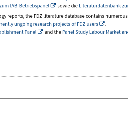
In
 zum IAB-Betriebspanel
sowie die
Literaturdatenbank z
neuem
gy reports, the FDZ literature database contains numerous 
Fenster
In
rrently ungoing research projects of FDZ users
.
öffnen
In
neuem
ablishment Panel
and the
Panel Study Labour Market and
neuem
Fenster
Fenster
öffnen
öffnen