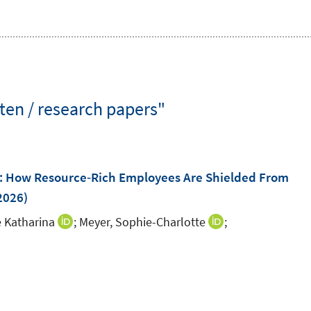
en / research papers"
ing: How Resource‐Rich Employees Are Shielded From
2026)
e Katharina
;
Meyer, Sophie-Charlotte
;
I
I
n
n
n
n
e
e
u
u