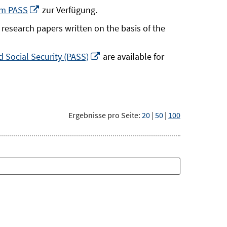
neuem
In
um PASS
zur Verfügung.
Fenster
neuem
research papers written on the basis of the
öffnen
Fenster
öffnen
In
 Social Security (PASS)
are available for
neuem
Fenster
öffnen
Ergebnisse pro Seite:
20
|
50
|
100