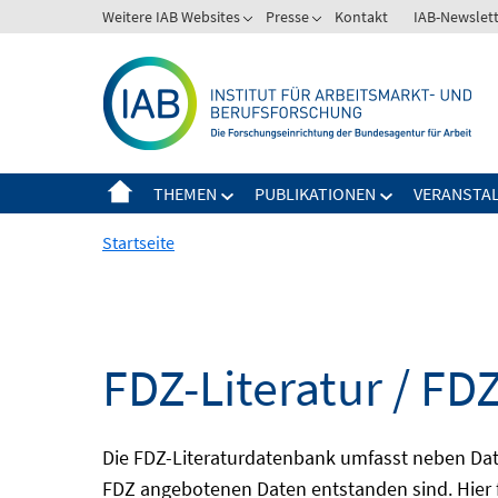
Springe
Weitere IAB Websites
Presse
Kontakt
IAB-Newslet
zum
Inhalt
THEMEN
PUBLIKATIONEN
VERANSTA
Startseite
FDZ-Literatur / FDZ
Die FDZ-Literaturdatenbank umfasst neben Dat
FDZ angebotenen Daten entstanden sind. Hier 