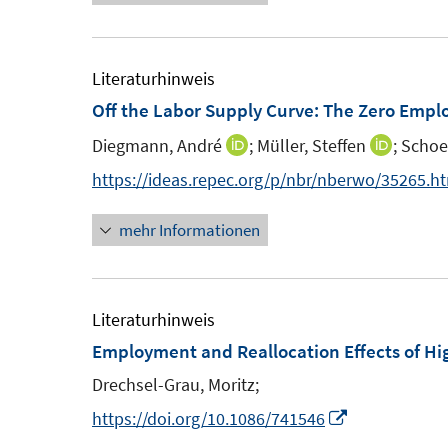
e
e
m
u
F
e
Literaturhinweis
e
m
Off the Labor Supply Curve: The Zero Emplo
n
F
Diegmann, André
;
Müller, Steffen
;
Schoe
I
I
s
e
n
n
https://ideas.repec.org/p/nbr/nberwo/35265.h
t
n
n
n
e
s
mehr Informationen
e
e
r
t
u
u
ö
e
e
e
f
r
m
m
Literaturhinweis
f
ö
F
F
Employment and Reallocation Effects of 
n
f
e
e
e
Drechsel-Grau, Moritz;
f
n
n
n
n
I
https://doi.org/10.1086/741546
s
s
e
n