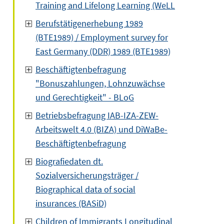
Training and Lifelong Learning (WeLL
Berufstätigenerhebung 1989
(BTE1989) / Employment survey for
East Germany (DDR) 1989 (BTE1989)
Beschäftigtenbefragung
"Bonuszahlungen, Lohnzuwächse
und Gerechtigkeit" - BLoG
Betriebsbefragung IAB-IZA-ZEW-
Arbeitswelt 4.0 (BIZA) und DiWaBe-
Beschäftigtenbefragung
Biografiedaten dt.
Sozialversicherungsträger /
Biographical data of social
insurances (BASiD)
Children of Immigrants Longitudinal