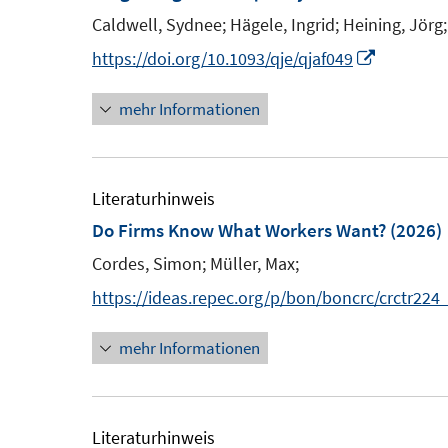
e
e
e
Caldwell, Sydnee;
Hägele, Ingrid;
Heining, Jörg;
n
n
n
I
https://doi.org/10.1093/qje/qjaf049
s
n
t
mehr Informationen
n
e
e
r
u
ö
e
Literaturhinweis
f
m
Do Firms Know What Workers Want?
(2026)
f
F
n
Cordes, Simon;
Müller, Max;
e
e
https://ideas.repec.org/p/bon/boncrc/crctr22
n
n
s
mehr Informationen
t
e
r
Literaturhinweis