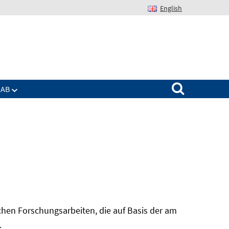
English
Suchen nach:
IAB
hen Forschungsarbeiten, die auf Basis der am
In
.