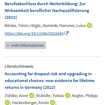
F
Berufsabschluss durch Weiterbildung
:
Zur
s
e
Wirksamkeit beruflicher Nachqualifizierung
t
n
e
(2022)
s
r
t
I
Bönke, Timm;
Hügle, Dominik;
Hammer, Luisa
;
ö
e
n
I
f
https://doi.org/10.11586/2022049
r
n
n
f
ö
e
n
n
mehr Informationen
f
u
e
e
f
e
u
n
n
m
e
e
F
Literaturhinweis
m
n
e
F
Accounting for dropout risk and upgrading in
n
e
educational choices: new evidence for lifetime
s
n
returns in Germany
(2022)
t
s
e
t
I
I
Zühlke, Anne
;
Brändle, Tobias
;
Kugler, Philipp
r
e
n
n
I
I
;
Hackenberger, Armin
;
ö