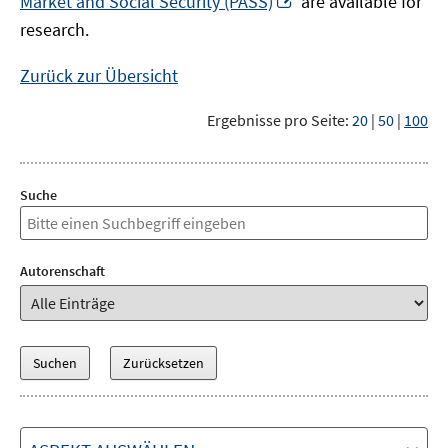
Market and Social Security (PASS)
are available for
Fenster
neuem
research.
öffnen
Fenster
öffnen
Zurück zur Übersicht
Ergebnisse pro Seite:
20
|
50
|
100
Suche
Autorenschaft