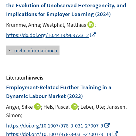
e
the Evolution of Unobserved Heterogeneity, and
s
s
n
Implications for Employer Learning
t
(2024)
t
s
e
e
t
I
Krumme, Anna;
Westphal, Matthias
;
r
r
e
n
I
https://dx.doi.org/10.4419/96973312
ö
ö
r
n
n
f
f
ö
e
n
f
f
mehr Informationen
f
u
e
n
n
f
e
u
e
e
n
m
e
n
n
e
F
Literaturhinweis
m
n
e
F
Employment-Related Further Training in a
n
e
Dynamic Labour Market
(2023)
s
n
t
I
I
Anger, Silke
;
Heß, Pascal
;
Leber, Ute;
Janssen,
s
e
n
n
t
Simon;
r
n
n
e
I
https://doi.org/10.1007/978-3-031-27007-9
ö
e
e
r
n
I
f
https://doi.org/10.1007/978-3-031-27007-9_14
u
u