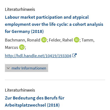
m
e
n
F
Literaturhinweis
m
e
F
Labour market participation and atypical
n
e
employment over the life cycle
:
a cohort analysis
s
n
for Germany
(2018)
t
s
e
t
I
I
Bachmann, Ronald
;
Felder, Rahel
;
Tamm,
r
e
n
n
I
Marcus
;
ö
r
n
n
n
f
I
http://hdl.handle.net/10419/193304
ö
e
e
n
f
n
f
u
u
e
n
n
mehr Informationen
f
e
e
u
e
e
n
m
m
e
n
u
e
F
F
m
e
n
e
e
F
Literaturhinweis
m
n
n
e
F
Zur Bedeutung des Berufs für
s
s
n
e
t
t
Arbeitsplatzwechsel
(2018)
s
n