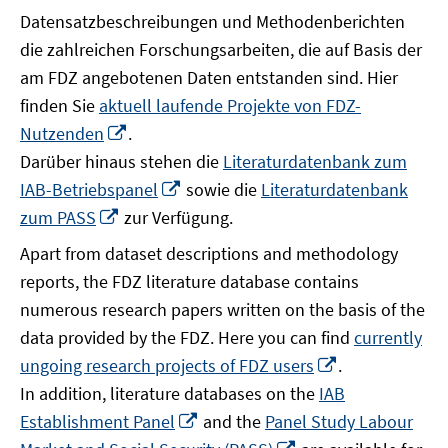
Datensatzbeschreibungen und Methodenberichten
die zahlreichen Forschungsarbeiten, die auf Basis der
am FDZ angebotenen Daten entstanden sind. Hier
finden Sie
aktuell laufende Projekte von FDZ-
In
Nutzenden
.
neuem
Darüber hinaus stehen die
Literaturdatenbank zum
Fenster
In
IAB-Betriebspanel
sowie die
Literaturdatenbank
öffnen
neuem
In
zum PASS
zur Verfügung.
Fenster
neuem
Apart from dataset descriptions and methodology
öffnen
Fenster
reports, the FDZ literature database contains
öffnen
numerous research papers written on the basis of the
data provided by the FDZ. Here you can find
currently
In
ungoing research projects of FDZ users
.
neuem
In addition, literature databases on the
IAB
Fenster
In
Establishment Panel
and the
Panel Study Labour
öffnen
neuem
In