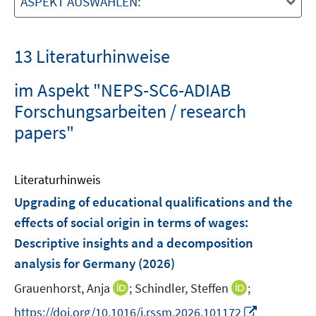
ASPEKT AUSWÄHLEN:
13 Literaturhinweise
im Aspekt "NEPS-SC6-ADIAB
Forschungsarbeiten / research
papers"
Literaturhinweis
Upgrading of educational qualifications and the
effects of social origin in terms of wages:
Descriptive insights and a decomposition
analysis for Germany
(2026)
I
I
Grauenhorst, Anja
;
Schindler, Steffen
;
n
n
I
https://doi.org/10.1016/j.rssm.2026.101172