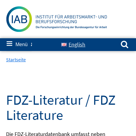
Springe
zum
Inhalt
Suchen nach:
≡
English
Menü
✘
Startseite
FDZ-Literatur / FDZ
Literature
Die FDZ-Literaturdatenbank umfasst neben