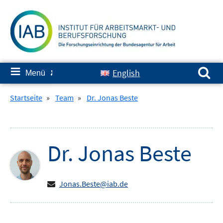
Springe
zum
Inhalt
Suchen nach:
≡
English
Menü
✘
Startseite
»
Team
»
Dr. Jonas Beste
Dr.
Jonas
Beste
Jonas.Beste@iab.de