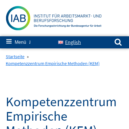
Springe
zum
Inhalt
Suchen nach:
≡
English
Menü
✘
Startseite
»
Kompetenzzentrum Empirische Methoden (KEM)
Kompetenzzentrum
Empirische