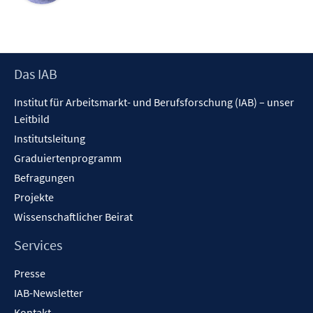
Footer
Das IAB
Inhalt
Institut für Arbeitsmarkt- und Berufsforschung (IAB) – unser
Leitbild
Institutsleitung
Graduiertenprogramm
Befragungen
Projekte
Wissenschaftlicher Beirat
Services
Presse
IAB-Newsletter
Kontakt