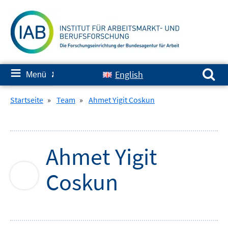
Springe
zum
Inhalt
Suchen nach:
≡
English
Menü
✘
Startseite
»
Team
»
Ahmet Yigit Coskun
Ahmet Yigit
Coskun