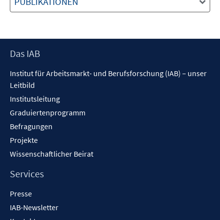
PUBLIKATIONEN
Footer
Das IAB
Inhalt
Institut für Arbeitsmarkt- und Berufsforschung (IAB) – unser
Leitbild
Institutsleitung
Graduiertenprogramm
Befragungen
Projekte
Wissenschaftlicher Beirat
Services
Presse
IAB-Newsletter