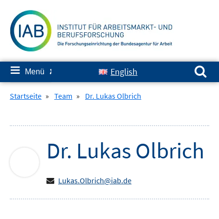
Springe
zum
Inhalt
Suchen nach:
≡
English
Menü
✘
Startseite
»
Team
»
Dr. Lukas Olbrich
Dr.
Lukas
Olbrich
Lukas.Olbrich@iab.de