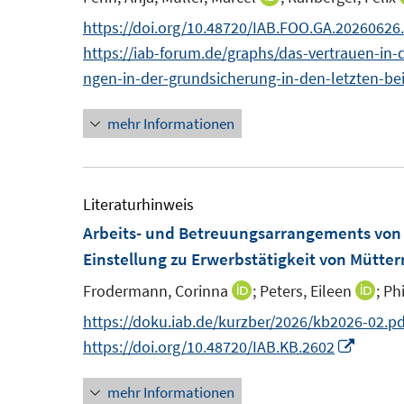
s
s
n
n
n
https://doi.org/10.48720/IAB.FOO.GA.20260626
t
t
s
n
https://iab-forum.de/graphs/das-vertrauen-i
e
e
t
e
ngen-in-der-grundsicherung-in-den-letzten-beid
r
r
e
u
ö
ö
r
mehr Informationen
e
f
f
ö
m
f
f
f
F
n
n
f
e
Literaturhinweis
e
e
n
n
Arbeits- und Betreuungsarrangements von F
n
n
e
s
Einstellung zu Erwerbstätigkeit von Mütte
n
t
Frodermann, Corinna
;
Peters, Eileen
;
Phi
I
I
e
n
n
https://doku.iab.de/kurzber/2026/kb2026-02.pd
r
n
n
I
https://doi.org/10.48720/IAB.KB.2602
ö
e
e
n
f
mehr Informationen
u
u
n
f