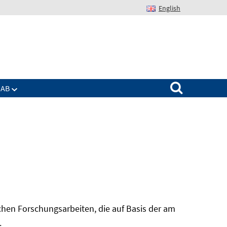
English
Suchen nach:
IAB
hen Forschungsarbeiten, die auf Basis der am
In
.