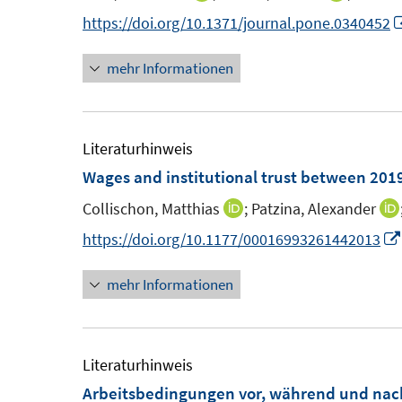
e
t
s
n
n
https://doi.org/10.1371/journal.pone.0340452
r
e
t
n
n
ö
r
e
mehr Informationen
e
e
f
ö
r
u
u
f
f
ö
e
e
n
f
f
m
m
Literaturhinweis
e
n
f
F
F
Wages and institutional trust between 201
n
e
n
e
e
n
e
Collischon, Matthias
;
Patzina, Alexander
I
n
n
n
n
https://doi.org/10.1177/00016993261442013
s
s
n
t
t
mehr Informationen
e
e
e
u
r
r
e
ö
ö
m
Literaturhinweis
f
f
F
Arbeitsbedingungen vor, während und nac
f
f