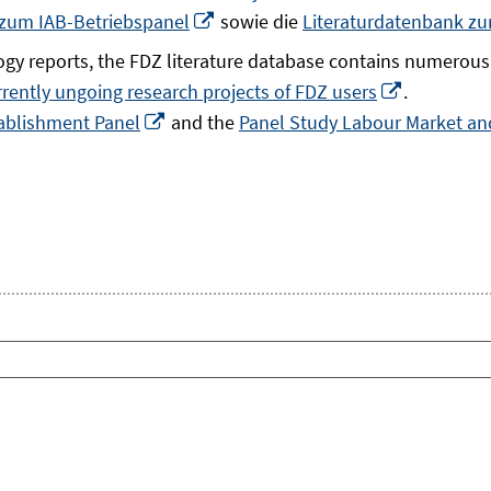
In
 zum IAB-Betriebspanel
sowie die
Literaturdatenbank z
neuem
gy reports, the FDZ literature database contains numerous 
Fenster
In
rrently ungoing research projects of FDZ users
.
öffnen
In
neuem
ablishment Panel
and the
Panel Study Labour Market and
neuem
Fenster
Fenster
öffnen
öffnen