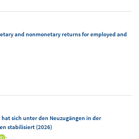
e
f
f
r
f
f
ö
n
n
f
onetary and nonmonetary returns for employed and
e
e
f
n
n
n
e
n
 hat sich unter den Neuzugängen in der
n stabilisiert
(2026)
;
I