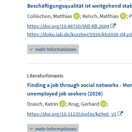
e
Beschäftigungsqualität ist weitgehend stab
n
n
n
e
e
Collischon, Matthias
;
Kelsch, Matthias
;
P
I
I
s
n
n
n
n
I
https://doi.org/10.48720/IAB.KB.2604
t
n
n
n
https://doku.iab.de/kurzber/2026/kb2026-04.pd
e
e
e
n
r
mehr Informationen
u
u
e
ö
e
e
u
f
m
m
e
f
F
F
m
Literaturhinweis
n
e
e
F
Finding a job through social networks - M
e
n
n
e
unemployed job seekers
(2026)
n
s
s
n
Drasch, Katrin
;
Krug, Gerhard
;
I
I
t
t
s
n
n
I
https://doi.org/10.31235/osf.io/kz9e6_v1
e
e
t
n
n
n
r
r
e
mehr Informationen
e
e
n
ö
ö