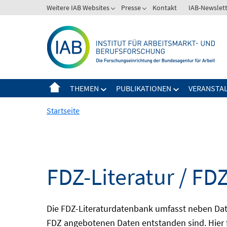
Springe
Weitere IAB Websites
Presse
Kontakt
IAB-Newslet
zum
Inhalt
THEMEN
PUBLIKATIONEN
VERANSTA
Startseite
FDZ-Literatur / FDZ
Die FDZ-Literaturdatenbank umfasst neben Dat
FDZ angebotenen Daten entstanden sind. Hier 