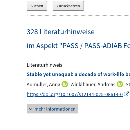
328 Literaturhinweise
im Aspekt "PASS / PASS-ADIAB Fo
Literaturhinweis
Stable yet unequal: a decade of work-life 
Aumüller, Anna
;
Winklbauer, Andreas
;
S
I
I
n
n
https://doi.org/10.1007/s12144-025-08614-0
n
n
mehr Informationen
e
e
u
u
e
e