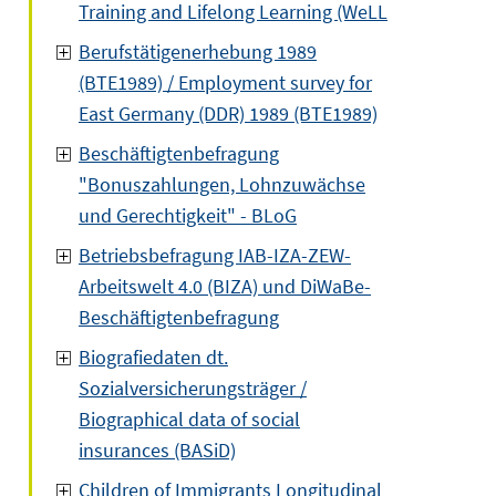
Training and Lifelong Learning (WeLL
Berufstätigenerhebung 1989
(BTE1989) / Employment survey for
East Germany (DDR) 1989 (BTE1989)
Beschäftigtenbefragung
"Bonuszahlungen, Lohnzuwächse
und Gerechtigkeit" - BLoG
Betriebsbefragung IAB-IZA-ZEW-
Arbeitswelt 4.0 (BIZA) und DiWaBe-
Beschäftigtenbefragung
Biografiedaten dt.
Sozialversicherungsträger /
Biographical data of social
insurances (BASiD)
Children of Immigrants Longitudinal