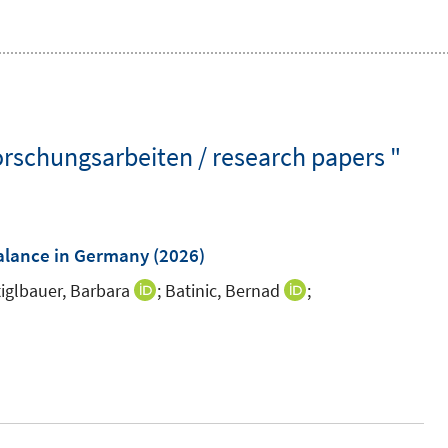
rschungsarbeiten / research papers "
balance in Germany
(2026)
tiglbauer, Barbara
;
Batinic, Bernad
;
I
I
n
n
I
n
n
n
e
e
n
u
u
e
e
e
u