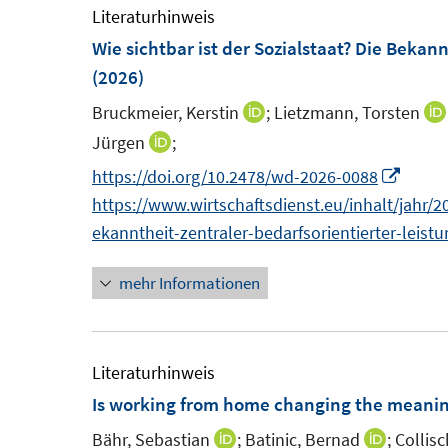
m
m
Literaturhinweis
F
F
Wie sichtbar ist der Sozialstaat? Die Bekan
e
e
(2026)
n
n
Bruckmeier, Kerstin
;
Lietzmann, Torsten
I
s
s
n
Jürgen
;
I
t
t
n
n
I
https://doi.org/10.2478/wd-2026-0088
e
e
e
n
n
https://www.wirtschaftsdienst.eu/inhalt/jahr/20
r
r
u
e
n
ekanntheit-zentraler-bedarfsorientierter-leist
ö
ö
e
u
e
f
f
m
mehr Informationen
e
u
f
f
F
m
e
n
n
e
F
m
e
e
n
e
F
Literaturhinweis
n
n
s
n
e
Is working from home changing the meanin
t
s
n
Bähr, Sebastian
;
Batinic, Bernad
;
Collis
I
I