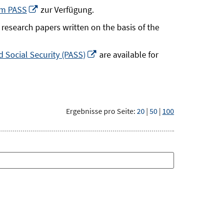
neuem
In
um PASS
zur Verfügung.
Fenster
neuem
research papers written on the basis of the
öffnen
Fenster
öffnen
In
 Social Security (PASS)
are available for
neuem
Fenster
öffnen
Ergebnisse pro Seite:
20
|
50
|
100