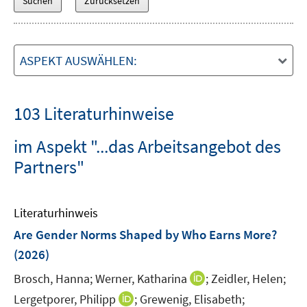
ASPEKT AUSWÄHLEN:
103 Literaturhinweise
im Aspekt "...das Arbeitsangebot des
Partners"
Literaturhinweis
Are Gender Norms Shaped by Who Earns More?
(2026)
I
Brosch, Hanna;
Werner, Katharina
;
Zeidler, Helen;
n
I
Lergetporer, Philipp
;
Grewenig, Elisabeth;