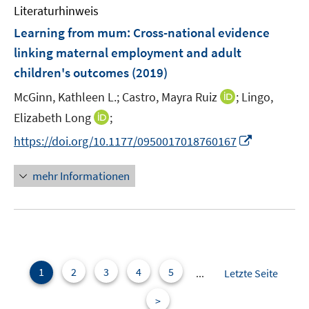
e
F
F
Literaturhinweis
m
n
e
e
F
Learning from mum: Cross-national evidence
n
n
e
linking maternal employment and adult
s
s
n
children's outcomes
t
(2019)
t
s
e
e
t
I
McGinn, Kathleen L.;
Castro, Mayra Ruiz
;
Lingo,
r
r
e
n
I
Elizabeth Long
;
ö
ö
r
n
n
f
f
I
https://doi.org/10.1177/0950017018760167
ö
e
n
f
f
n
f
u
e
n
n
n
mehr Informationen
f
e
u
e
e
e
n
m
e
n
n
u
e
F
m
e
n
e
F
m
n
e
F
s
n
e
1
2
3
4
5
...
Letzte Seite
t
s
n
e
t
>
s