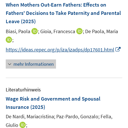
e
e
F
When Mothers Out-Earn Fathers: Effects on
n
n
e
Fathers' Decisions to Take Paternity and Parental
s
n
Leave
(2025)
t
s
e
t
I
I
Biasi, Paola
;
Gioia, Francesca
;
De Paola, Maria
r
e
n
n
I
;
ö
r
n
n
n
f
I
https://ideas.repec.org/p/iza/izadps/dp17601.html
ö
e
e
n
f
n
f
u
u
e
n
n
mehr Informationen
f
e
e
u
e
e
n
m
m
e
n
u
e
F
F
m
e
n
e
e
F
Literaturhinweis
m
n
n
e
F
Wage Risk and Government and Spousal
s
s
n
e
t
t
Insurance
(2025)
s
n
e
e
t
De Nardi, Mariacristina;
Paz-Pardo, Gonzalo;
Fella,
s
r
r
e
t
I
Giulio
;
ö
ö