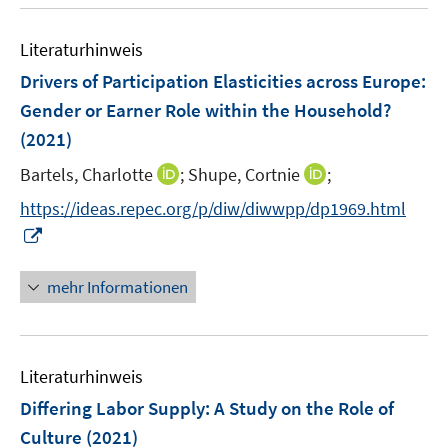
u
e
n
m
e
n
e
F
Literaturhinweis
m
n
e
F
Drivers of Participation Elasticities across Europe:
n
e
Gender or Earner Role within the Household?
s
n
(2021)
t
s
e
t
I
I
Bartels, Charlotte
;
Shupe, Cortnie
;
r
e
n
n
https://ideas.repec.org/p/diw/diwwpp/dp1969.html
ö
r
n
n
I
f
ö
e
e
n
f
f
u
u
n
n
mehr Informationen
f
e
e
e
e
n
m
m
u
n
e
F
F
e
n
e
e
Literaturhinweis
m
n
n
F
Differing Labor Supply: A Study on the Role of
s
s
e
Culture
(2021)
t
t