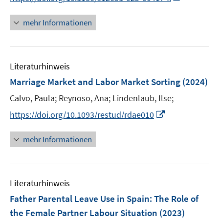
r
n
n
f
ö
e
n
n
mehr Informationen
f
u
e
e
f
e
u
n
n
m
e
e
F
Literaturhinweis
m
n
e
F
Marriage Market and Labor Market Sorting
(2024)
n
e
Calvo, Paula;
Reynoso, Ana;
Lindenlaub, Ilse;
s
n
t
I
s
https://doi.org/10.1093/restud/rdae010
e
n
t
r
n
e
mehr Informationen
ö
e
r
f
u
ö
f
e
f
n
Literaturhinweis
m
f
e
F
n
Father Parental Leave Use in Spain: The Role of
n
e
e
the Female Partner Labour Situation
(2023)
n