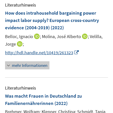
e
n
F
Literaturhinweis
f
m
n
e
e
n
F
How does intrahousehold bargaining power
n
n
e
e
impact labor supply? European cross-country
s
n
n
evidence (2004-2019)
(2022)
t
s
e
t
I
I
Belloc, Ignacio
;
Molina, José Alberto
;
Velilla,
r
e
n
n
I
Jorge
;
ö
r
n
n
n
f
I
http://hdl.handle.net/10419/261323
ö
e
e
n
f
n
f
u
u
e
n
n
mehr Informationen
f
e
e
u
e
e
n
m
m
e
n
u
e
F
F
m
e
n
e
e
F
Literaturhinweis
m
n
n
e
F
Was macht Frauen in Deutschland zu
s
s
n
e
t
t
Familienernährerinnen
(2022)
s
n
e
e
t
Brehmer, Wolfram;
Klenner, Christina;
Schmidt, Tanja
s