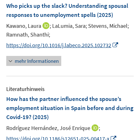
e
e
F
Who picks up the slack? Understanding spousal
s
s
n
n
e
t
t
responses to unemployment spells
(2025)
s
n
e
e
t
I
Kawano, Laura
;
LaLumia, Sara;
Stevens, Michael;
s
r
r
e
n
t
Ramnath, Shanthi;
ö
ö
r
n
e
f
f
I
https://doi.org/10.1016/j.labeco.2025.102732
ö
e
r
f
f
n
f
u
ö
n
n
n
mehr Informationen
f
e
f
e
e
e
n
m
f
n
n
u
e
F
n
e
n
e
e
Literaturhinweis
m
n
n
F
How has the partner influenced the spouse’s
s
e
employment situation in Spain before and during
t
n
e
Covid-19?
(2025)
s
r
t
I
Rodríguez Hernández, José Enrique
;
ö
e
n
I
f
https://doi.org/10.1186/s12651-025-00417-x