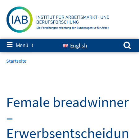
Springe
zum
Inhalt
Suchen nach:
≡
English
Menü
✘
Startseite
Female breadwinner
–
Erwerbsentscheidun