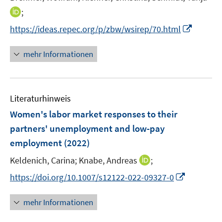
r
r
e
t
I
;
ö
ö
r
e
n
f
f
I
https://ideas.repec.org/p/zbw/wsirep/70.html
ö
r
n
f
f
n
f
ö
e
n
n
n
mehr Informationen
f
f
u
e
e
e
n
f
e
n
n
u
e
n
m
e
n
e
F
Literaturhinweis
m
n
e
F
Women's labor market responses to their
n
e
partners' unemployment and low-pay
s
n
employment
t
(2022)
s
e
t
I
Keldenich, Carina;
Knabe, Andreas
;
r
e
n
I
https://doi.org/10.1007/s12122-022-09327-0
ö
r
n
n
f
ö
e
n
f
mehr Informationen
f
u
e
n
f
e