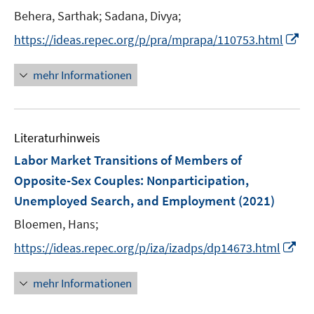
n
e
e
Behera, Sarthak;
Sadana, Divya;
s
r
r
t
I
https://ideas.repec.org/p/pra/mprapa/110753.html
ö
ö
e
n
f
f
r
n
mehr Informationen
f
f
ö
e
n
n
f
u
e
e
f
e
n
n
n
Literaturhinweis
m
e
F
Labor Market Transitions of Members of
n
e
Opposite-Sex Couples: Nonparticipation,
n
Unemployed Search, and Employment
(2021)
s
t
Bloemen, Hans;
e
I
https://ideas.repec.org/p/iza/izadps/dp14673.html
r
n
ö
n
mehr Informationen
f
e
f
u