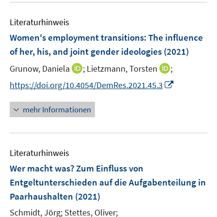
n
e
e
Literaturhinweis
m
n
F
Women's employment transitions: The influence
e
of her, his, and joint gender ideologies
(2021)
n
I
I
Grunow, Daniela
;
Lietzmann, Torsten
;
s
n
n
t
I
https://doi.org/10.4054/DemRes.2021.45.3
n
n
e
n
e
e
r
n
mehr Informationen
u
u
ö
e
e
e
f
u
m
m
f
e
F
F
n
Literaturhinweis
m
e
e
e
F
Wer macht was? Zum Einfluss von
n
n
n
e
Entgeltunterschieden auf die Aufgabenteilung in
s
s
n
Paarhaushalten
(2021)
t
t
s
e
e
t
Schmidt, Jörg;
Stettes, Oliver;