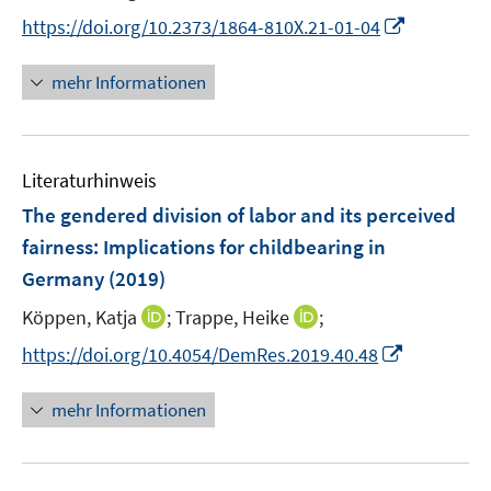
r
r
e
I
https://doi.org/10.2373/1864-810X.21-01-04
ö
ö
r
n
f
f
ö
n
mehr Informationen
f
f
f
e
n
n
f
u
e
e
n
e
n
n
e
Literaturhinweis
m
n
F
The gendered division of labor and its perceived
e
fairness
:
Implications for childbearing in
n
Germany
(2019)
s
t
I
I
Köppen, Katja
;
Trappe, Heike
;
e
n
n
I
https://doi.org/10.4054/DemRes.2019.40.48
r
n
n
n
ö
e
e
n
mehr Informationen
f
u
u
e
f
e
e
u
n
m
m
e