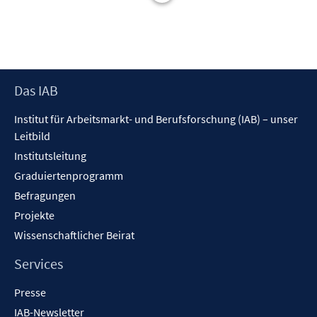
r
e
t
ö
r
e
f
ö
r
f
f
ö
n
f
f
e
Footer
Das IAB
n
f
n
Inhalt
e
n
Institut für Arbeitsmarkt- und Berufsforschung (IAB) – unser
n
e
Leitbild
n
Institutsleitung
Graduiertenprogramm
Befragungen
Projekte
Wissenschaftlicher Beirat
Services
Presse
IAB-Newsletter