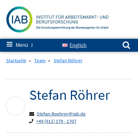
Springe
zum
Inhalt
Suchen nach:
≡
English
Menü
✘
Startseite
»
Team
»
Stefan Röhrer
Stefan
Röhrer
Stefan.Roehrer@iab.de
+49 (911) 179 - 1707