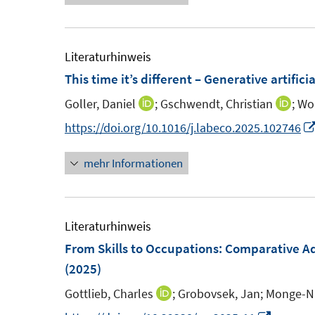
e
t
u
r
e
e
ö
r
m
Literaturhinweis
f
ö
F
This time it’s different – Generative artific
f
f
e
n
f
Goller, Daniel
;
Gschwendt, Christian
;
Wol
I
I
n
e
n
n
n
https://doi.org/10.1016/j.labeco.2025.102746
s
n
e
n
n
t
n
mehr Informationen
e
e
e
u
u
r
e
e
ö
m
m
Literaturhinweis
f
F
F
From Skills to Occupations: Comparative A
f
e
e
(2025)
n
n
n
e
Gottlieb, Charles
;
Grobovsek, Jan;
Monge-Na
I
s
s
n
n