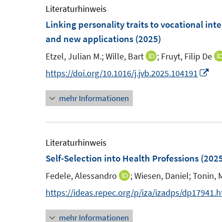
F
F
e
Literaturhinweis
e
e
n
e
e
m
Linking personality traits to vocational int
n
n
e
n
n
F
and new applications
(2025)
n
s
s
e
Etzel, Julian M.;
Wille, Bart
;
Fruyt, Filip De
I
t
t
n
n
I
https://doi.org/10.1016/j.jvb.2025.104191
e
e
s
n
n
r
r
t
mehr Informationen
e
n
ö
ö
e
u
e
f
f
r
e
u
f
f
ö
m
e
Literaturhinweis
n
n
f
F
m
Self-Selection into Health Professions
(2025
e
e
f
e
F
n
n
n
Fedele, Alessandro
;
Wiesen, Daniel;
Tonin, 
I
n
e
e
n
https://ideas.repec.org/p/iza/izadps/dp17941.
s
n
n
n
t
s
mehr Informationen
e