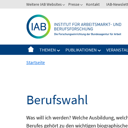
Springe
Weitere IAB Websites
Presse
Kontakt
IAB-Newslet
zum
Inhalt
THEMEN
PUBLIKATIONEN
VERANSTA
Startseite
Berufswahl
Was will ich werden? Welche Ausbildung, welche
Berufes gehört zu den wichtigen biographische