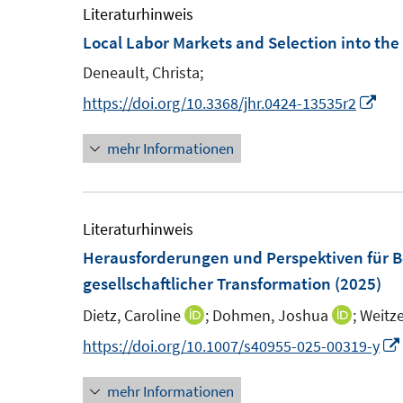
Literaturhinweis
Local Labor Markets and Selection into the
Deneault, Christa;
I
https://doi.org/10.3368/jhr.0424-13535r2
n
mehr Informationen
n
e
u
e
Literaturhinweis
m
Herausforderungen und Perspektiven für Be
F
gesellschaftlicher Transformation
(2025)
e
Dietz, Caroline
;
Dohmen, Joshua
;
Weitze
I
I
n
n
n
https://doi.org/10.1007/s40955-025-00319-y
s
n
n
t
mehr Informationen
e
e