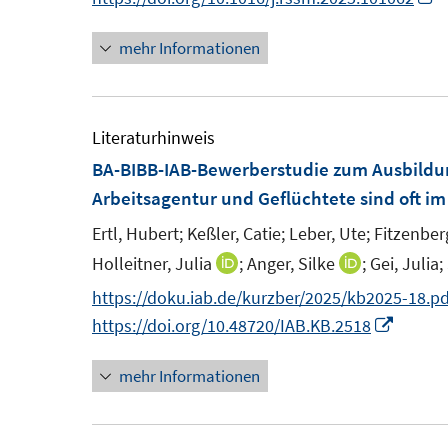
s
n
n
n
t
mehr Informationen
e
e
n
e
u
u
e
r
e
e
u
ö
m
m
e
Literaturhinweis
f
F
F
BA-BIBB-IAB-Bewerberstudie zum Ausbildu
f
e
e
F
Arbeitsagentur und Geflüchtete sind oft im
n
n
n
e
e
Ertl, Hubert;
Keßler, Catie;
Leber, Ute;
Fitzenber
s
s
n
n
Holleitner, Julia
;
Anger, Silke
;
Gei, Julia;
I
I
t
t
s
n
n
https://doku.iab.de/kurzber/2025/kb2025-18.pd
e
e
t
n
n
I
https://doi.org/10.48720/IAB.KB.2518
r
r
e
e
e
n
ö
ö
r
mehr Informationen
u
u
n
f
f
ö
e
e
e
f
f
f
m
m
u
n
n
f