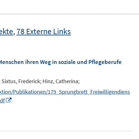
ekte
,
78 Externe Links
Menschen ihren Weg in soziale und Pflegeberufe
;
Sixtus, Frederick;
Hinz, Catherina;
aktion/Publikationen/179_Sprungbrett_Freiwilligendiens
I
df
n
n
e
u