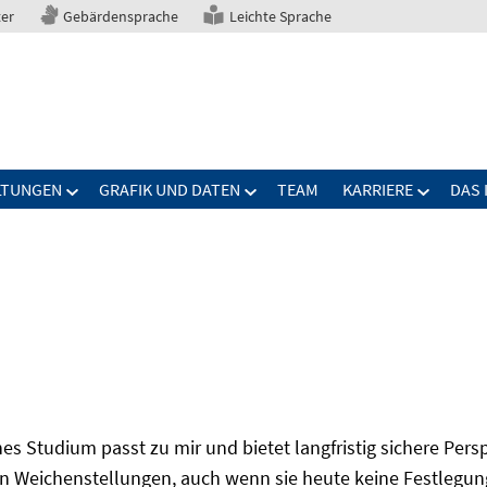
ter
Gebärdensprache
Leichte Sprache
LTUNGEN
GRAFIK UND DATEN
TEAM
KARRIERE
DAS 
s Studium passt zu mir und bietet langfristig sichere Per
n Weichenstellungen, auch wenn sie heute keine Festlegung 