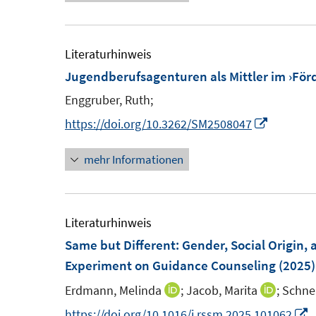
e
u
u
r
e
e
ö
m
m
Literaturhinweis
f
F
F
Jugendberufsagenturen als Mittler im ›För
f
e
e
Enggruber, Ruth;
n
n
n
e
I
https://doi.org/10.3262/SM2508047
s
s
n
n
t
t
mehr Informationen
n
e
e
e
r
r
u
ö
ö
e
Literaturhinweis
f
f
m
Same but Different: Gender, Social Origin, 
f
f
F
Experiment on Guidance Counseling
(2025)
n
n
e
e
e
Erdmann, Melinda
;
Jacob, Marita
;
Schnei
I
I
n
n
n
n
n
I
https://doi.org/10.1016/j.rssm.2025.101062