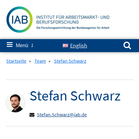
Springe
zum
Inhalt
Suchen nach:
≡
English
Menü
✘
Startseite
»
Team
»
Stefan Schwarz
Stefan
Schwarz
Stefan.Schwarz@iab.de