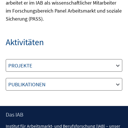
arbeitet er im IAB als wissenschaftlicher Mitarbeiter
im Forschungsbereich Panel Arbeitsmarkt und soziale
Sicherung (PASS).
Aktivitäten
PROJEKTE
PUBLIKATIONEN
Footer
Das IAB
Inhalt
Institut für Arbeitsmarkt- und Berufsforschung (IAB) – unser