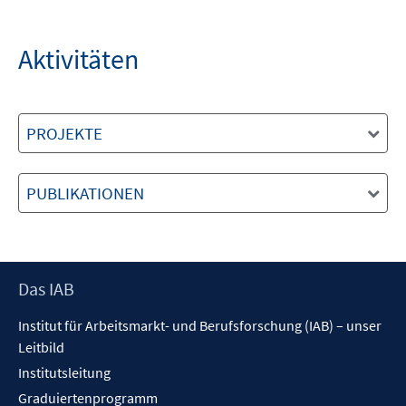
Aktivitäten
PROJEKTE
PUBLIKATIONEN
Footer
Das IAB
Inhalt
Institut für Arbeitsmarkt- und Berufsforschung (IAB) – unser
Leitbild
Institutsleitung
Graduiertenprogramm