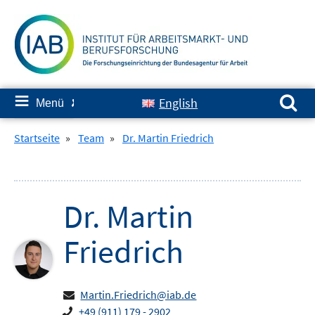
Springe
zum
Inhalt
Suchen nach:
≡
English
Menü
✘
Startseite
»
Team
»
Dr. Martin Friedrich
Dr.
Martin
Friedrich
Martin.Friedrich@iab.de
+49 (911) 179 - 2902