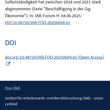
Selbstständigkeit hat zwischen 2018 und 2021 stark
abgenommen (Serie "Beschäftigung in der Gig-
Ökonomie"). In: IAB-Forum H. 04.06.2025.
DOI:10.48720/IAB.FOO.20250604.01
DOI
doi.org/10.48720/IAB.FOO.20250604.01 [Open Access]
In
neuem
Fenster
öffnen
Footer
Das IAB
Inhalt
Institut für Arbeitsmarkt- und Berufsforschung (IAB) – unser
Leitbild