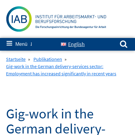
Springe
zum
Inhalt
Suchen nach:
≡
English
Menü
✘
Startseite
»
Publikationen
»
Gig-work in the German delivery-services sector:
Employment has increased significantly in recent years
Gig-work in the
German delivery-