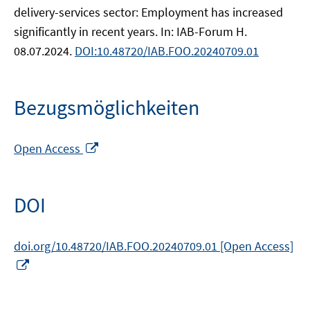
delivery-services sector: Employment has increased
significantly in recent years. In: IAB-Forum H.
08.07.2024.
DOI:10.48720/IAB.FOO.20240709.01
Bezugsmöglichkeiten
In
Open Access
neuem
Fenster
öffnen
DOI
doi.org/10.48720/IAB.FOO.20240709.01 [Open Access]
In
neuem
Fenster