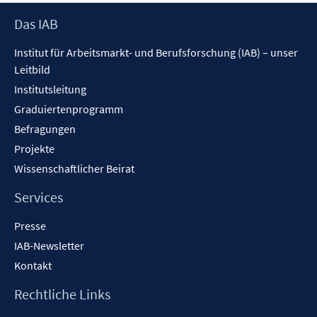
öffnen
Footer
Das IAB
Inhalt
Institut für Arbeitsmarkt- und Berufsforschung (IAB) – unser
Leitbild
Institutsleitung
Graduiertenprogramm
Befragungen
Projekte
Wissenschaftlicher Beirat
Services
Presse
IAB-Newsletter
Kontakt
Rechtliche Links