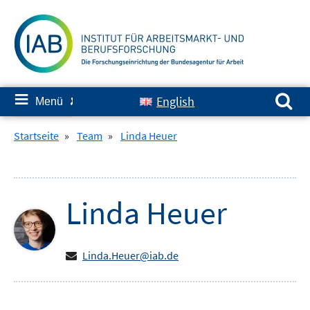
Springe
zum
Inhalt
Suchen nach:
≡
English
Menü
✘
Startseite
»
Team
»
Linda Heuer
Linda
Heuer
Linda.Heuer@iab.de