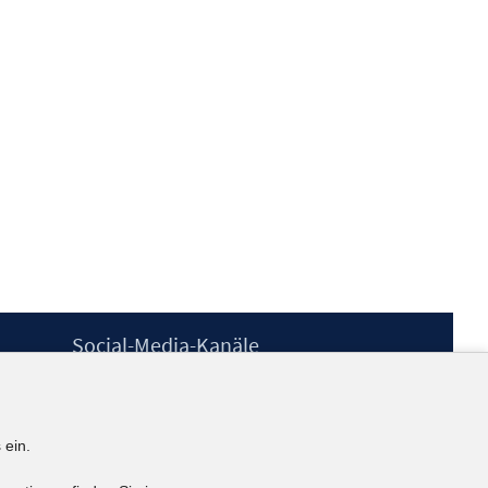
Social-Media-Kanäle
BlueSky
YouTube
LinkedIn
 ein.
XING