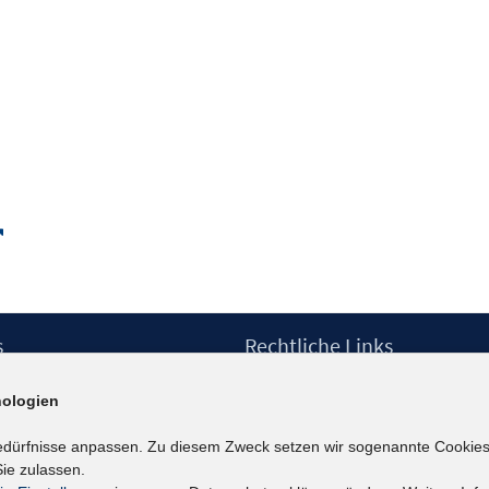
In
neuem
Fenster
öffnen
In
neuem
Fenster
öffnen
s
Rechtliche Links
Impressum
ologien
etter
Datenschutzerklärung
Erklärung zur Barrierefreiheit
edürfnisse anpassen. Zu diesem Zweck setzen wir sogenannte Cookies
Barrieren melden
ie zulassen.