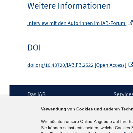
Weitere Informationen
öffnen
Interview mit den Autorinnen im IAB-Forum
DOI
doi.org/10.48720/IAB.FB.2522 [Open Access]
Footer
Das IAB
Service
Inhalt
Institut für Arbeitsmarkt- und
Presse
Verwendung von Cookies und anderen Techn
Berufsforschung (IAB) – unser Leitbild
IAB-Newsl
Institutsleitung
Kontakt
Wir möchten unsere Online-Angebote auf Ihre B
Graduiertenprogramm
Sie können selbst entscheiden, welche Cookies S
Befragungen