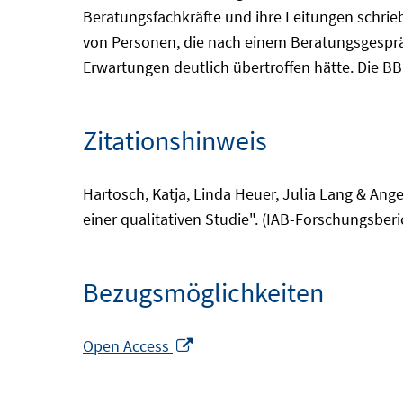
Beratungsfachkräfte und ihre Leitungen schrieb
von Personen, die nach einem Beratungsgesprä
Erwartungen deutlich übertroffen hätte. Die BB
Zitationshinweis
Hartosch, Katja, Linda Heuer, Julia Lang & Ang
einer qualitativen Studie". (IAB-Forschungsberi
Bezugsmöglichkeiten
In
Open Access
neuem
Fenster