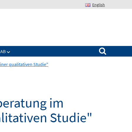
English
Suchen nach:
IAB
ner qualitativen Studie"
beratung im
litativen Studie"