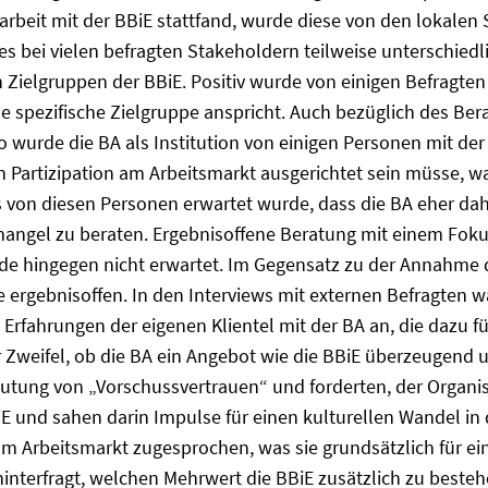
rbeit mit der BBiE stattfand, wurde diese von den lokalen
es bei vielen befragten Stakeholdern teilweise unterschied
n Zielgruppen der BBiE. Positiv wurde von einigen Befragte
ne spezifische Zielgruppe anspricht. Auch bezüglich des B
 wurde die BA als Institution von einigen Personen mit de
n Partizipation am Arbeitsmarkt ausgerichtet sein müsse, 
 von diesen Personen erwartet wurde, dass die BA eher dahi
mangel zu beraten. Ergebnisoffene Beratung mit einem Fokus
e hingegen nicht erwartet. Im Gegensatz zu der Annahme 
ergebnisoffen. In den Interviews mit externen Befragten w
 Erfahrungen der eigenen Klientel mit der BA an, die dazu 
 Zweifel, ob die BA ein Angebot wie die BBiE überzeugend 
utung von „Vorschussvertrauen“ und forderten, der Organisa
iE und sahen darin Impulse für einen kulturellen Wandel in
 Arbeitsmarkt zugesprochen, was sie grundsätzlich für eine
interfragt, welchen Mehrwert die BBiE zusätzlich zu beste