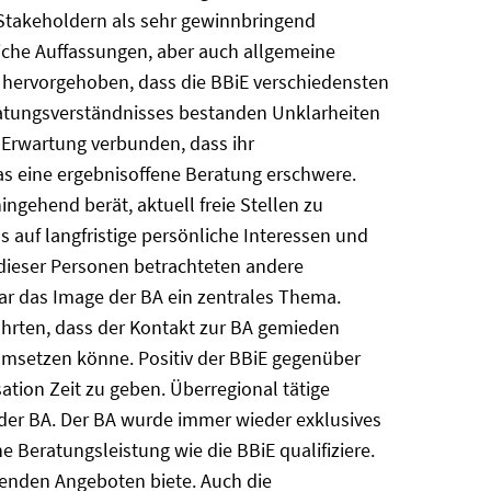
 Stakeholdern als sehr gewinnbringend
liche Auffassungen, aber auch allgemeine
n hervorgehoben, dass die BBiE verschiedensten
eratungsverständnisses bestanden Unklarheiten
r Erwartung verbunden, dass ihr
was eine ergebnisoffene Beratung erschwere.
ngehend berät, aktuell freie Stellen zu
 auf langfristige persönliche Interessen und
dieser Personen betrachteten andere
ar das Image der BA ein zentrales Thema.
führten, dass der Kontakt zur BA gemieden
umsetzen könne. Positiv der BBiE gegenüber
tion Zeit zu geben. Überregional tätige
 der BA. Der BA wurde immer wieder exklusives
 Beratungsleistung wie die BBiE qualifiziere.
henden Angeboten biete. Auch die