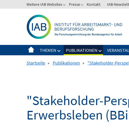
Springe
Weitere IAB Websites
Presse
Kontakt
IAB-Newslet
zum
Inhalt
THEMEN
PUBLIKATIONEN
VERANSTA
Startseite
»
Publikationen
»
"Stakeholder-Perspek
"Stakeholder-Pers
Erwerbsleben (BBiE