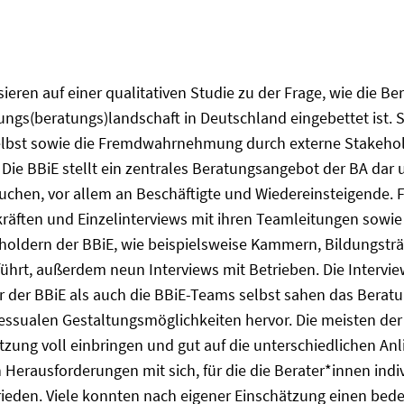
ieren auf einer qualitativen Studie zu der Frage, wie die B
ldungs(beratungs)landschaft in Deutschland eingebettet ist
elbst sowie die Fremdwahrnehmung durch externe Stakeholde
Die BBiE stellt ein zentrales Beratungsangebot der BA dar u
uchen, vor allem an Beschäftigte und Wiedereinsteigende. F
äften und Einzelinterviews mit ihren Teamleitungen sowie 
oldern der BBiE, wie beispielsweise Kammern, Bildungsträ
rt, außerdem neun Interviews mit Betrieben. Die Interview
 der BBiE als auch die BBiE-Teams selbst sahen das Beratu
essualen Gestaltungsmöglichkeiten hervor. Die meisten der
tzung voll einbringen und gut auf die unterschiedlichen An
h Herausforderungen mit sich, für die die Berater*innen ind
ufrieden. Viele konnten nach eigener Einschätzung einen bed