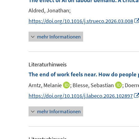
The effect of AI on labour demand: A criti
F
Aldred, Jonathan;
e
https://doi.org/10.1016/j.strueco.2026.03.008
n
s
mehr Informationen
t
e
r
Literaturhinweis
ö
The end of work feels near. How do people 
f
Arntz, Melanie
;
Blesse, Sebastian
;
Doerr
I
f
I
n
n
n
https://doi.org/10.1016/j.labeco.2026.102897
n
e
n
mehr Informationen
e
n
e
u
u
e
e
m
m