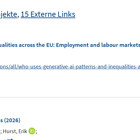
jekte
,
15 Externe Links
alities across the EU
:
Employment and labour market
ons/all/who-uses-generative-ai-patterns-and-inequalities-
cs
(2026)
;
Hurst, Erik
;
I