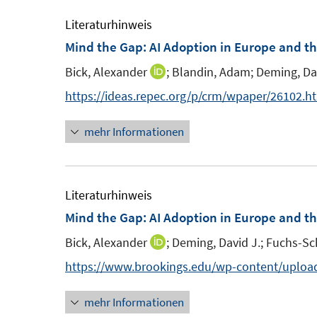
e
u
ö
m
e
Literaturhinweis
f
F
m
Mind the Gap: AI Adoption in Europe and t
f
e
F
n
Bick, Alexander
;
Blandin, Adam;
Deming, Da
I
n
e
e
n
https://ideas.repec.org/p/crm/wpaper/26102.h
s
n
n
n
t
s
mehr Informationen
e
e
t
u
r
e
e
ö
r
m
Literaturhinweis
f
ö
F
Mind the Gap: AI Adoption in Europe and t
f
f
e
n
f
Bick, Alexander
;
Deming, David J.;
Fuchs-Sc
I
n
e
n
n
https://www.brookings.edu/wp-content/uploa
s
n
e
n
t
n
mehr Informationen
e
e