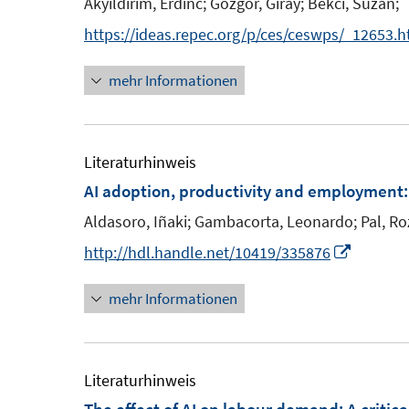
Akyildirim, Erdinc;
Gozgor, Giray;
Bekci, Suzan;
n
https://ideas.repec.org/p/ces/ceswps/_12653.h
s
t
mehr Informationen
e
r
ö
Literaturhinweis
f
AI adoption, productivity and employment:
f
n
Aldasoro, Iñaki;
Gambacorta, Leonardo;
Pal, Ro
e
I
http://hdl.handle.net/10419/335876
n
n
mehr Informationen
n
e
u
e
Literaturhinweis
m