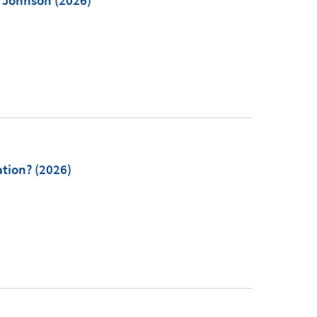
d Johnson
(2026)
ation?
(2026)