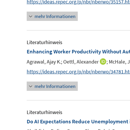
https://ideas.repec.org/p/nbr/nberwo/35157.h
s
t
mehr Informationen
e
r
ö
Literaturhinweis
f
Enhancing Worker Productivity Without Aut
f
n
Agrawal, Ajay K.;
Oettl, Alexander
;
McHale, 
I
e
n
https://ideas.repec.org/p/nbr/nberwo/34781.h
n
n
mehr Informationen
e
u
e
m
Literaturhinweis
F
Do AI Expectations Reduce Unemployment in
e