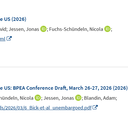
r
ö
he US
(2026)
f
f
vid;
Jessen, Jonas
;
Fuchs-Schündeln, Nicola
;
I
I
n
n
n
I
tml
e
n
n
n
n
e
e
n
u
u
e
e
e
u
m
m
e
F
F
m
he US
:
BPEA Conference Draft, March 26-27, 2026
(2026)
e
e
F
hündeln, Nicola
;
Jessen, Jonas
;
Blandin, Adam;
I
I
n
n
e
n
n
I
ds/2026/03/6_Bick-et-al_unembargoed.pdf
s
s
n
n
n
n
t
t
s
e
e
n
e
e
t