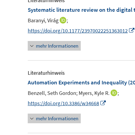
Literaturhinweis
F
F
Systematic literature review on the digital
e
e
Baranyi, Virág
;
I
n
n
n
https://doi.org/10.1177/23970022251363012
s
s
n
t
t
mehr Informationen
e
e
e
u
r
r
e
ö
ö
m
Literaturhinweis
f
f
F
Automation Experiments and Inequality
(2
f
f
e
n
n
Benzell, Seth Gordon;
Myers, Kyle R.
;
I
n
e
e
n
I
https://doi.org/10.3386/w34668
s
n
n
n
n
t
mehr Informationen
e
n
e
u
e
r