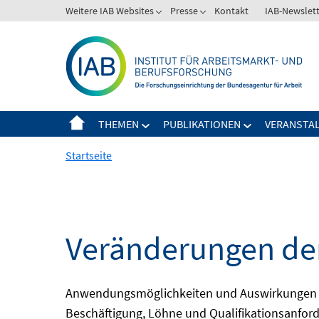
Springe
Weitere IAB Websites
Presse
Kontakt
IAB-Newslet
zum
Inhalt
THEMEN
PUBLIKATIONEN
VERANSTA
Startseite
Veränderungen der 
Anwendungsmöglichkeiten und Auswirkungen des 
Beschäftigung, Löhne und Qualifikationsanford