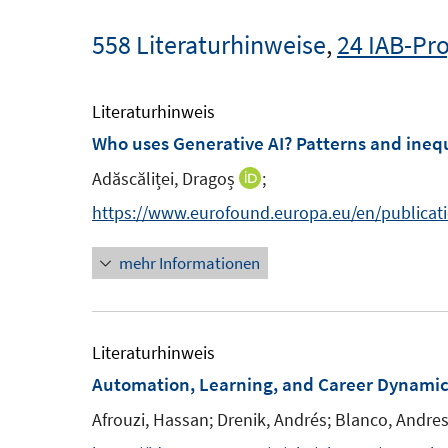
558 Literaturhinweise
,
24 IAB-Pro
Literaturhinweis
Who uses Generative AI? Patterns and inequ
Adăscăliței, Dragoș
;
I
n
https://www.eurofound.europa.eu/en/publicati
n
mehr Informationen
e
u
e
m
Literaturhinweis
F
Automation, Learning, and Career Dynami
e
Afrouzi, Hassan;
Drenik, Andrés;
Blanco, Andres
n