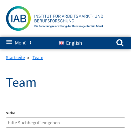
Springe
zum
Inhalt
Suchen nach:
≡
English
Menü
✘
Startseite
»
Team
Team
Suche