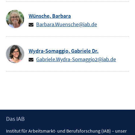
Wünsche,
Barbara
Barbara.Wuensche@iab.de
Wydra-Somaggio,
Gabriele
Dr.
Gabriele.Wydra-Somaggio2@iab.de
Footer
Das IAB
Inhalt
Institut für Arbeitsmarkt- und Berufsforschung (IAB) – unser