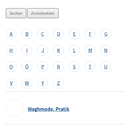
Auswahl
per
A
B
C
D
E
F
G
Buchstabe
überspringen
H
I
J
K
L
M
N
O
Ö
P
R
S
T
U
V
W
Y
Z
Waghmode,
Pratik