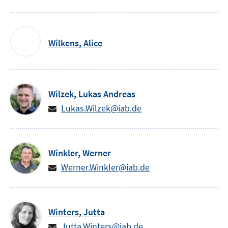
Wilkens,
Alice
Wilzek,
Lukas Andreas
Lukas.Wilzek@iab.de
Winkler,
Werner
Werner.Winkler@iab.de
Winters,
Jutta
Jutta.Winters@iab.de