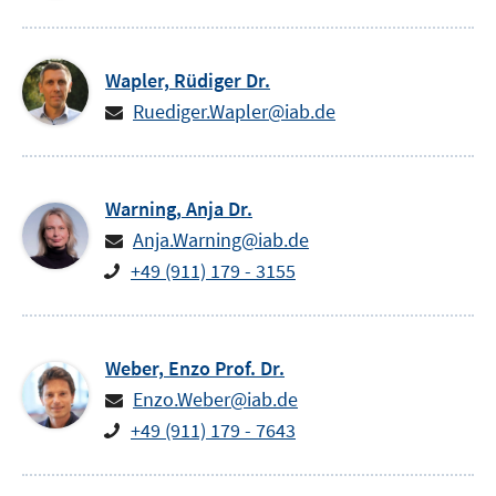
Wapler,
Rüdiger
Dr.
Ruediger.Wapler@iab.de
Warning,
Anja
Dr.
Anja.Warning@iab.de
+49 (911) 179 - 3155
Weber,
Enzo
Prof. Dr.
Enzo.Weber@iab.de
+49 (911) 179 - 7643