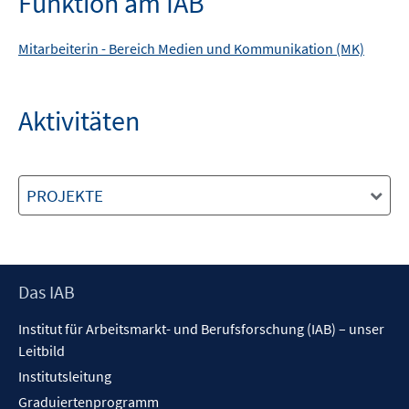
Funktion am IAB
Mitarbeiterin -
Bereich
Medien und Kommunikation (MK)
Aktivitäten
PROJEKTE
Footer
Das IAB
Inhalt
Institut für Arbeitsmarkt- und Berufsforschung (IAB) – unser
Leitbild
Institutsleitung
Graduiertenprogramm