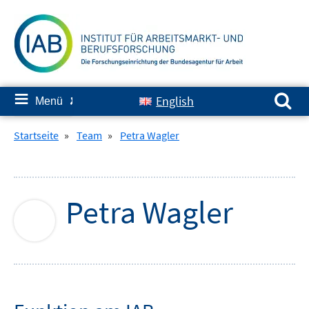
Springe
zum
Inhalt
Suchen nach:
≡
English
Menü
✘
Startseite
»
Team
»
Petra Wagler
Petra
Wagler