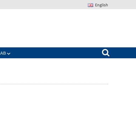
English
Suchen nach:
IAB
Zeige
enü
Untermenü
für
Das
IAB