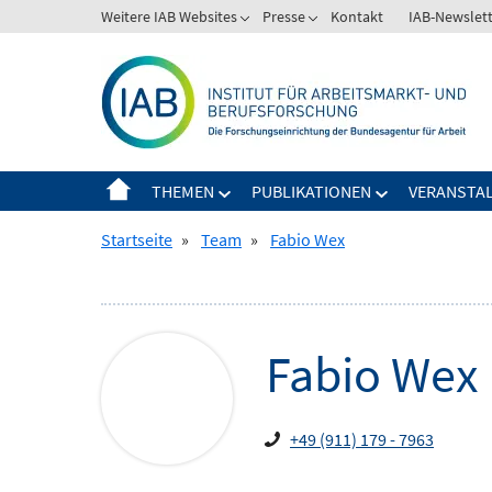
Springe
Weitere IAB Websites
Presse
Kontakt
IAB-Newslet
Zeige
Zeige
zum
Untermenü
Untermenü
Inhalt
für
für
Weitere
Presse
IAB
Websites
THEMEN
PUBLIKATIONEN
VERANSTA
Zeige
Zeige
Untermenü
Untermenü
Startseite
»
Team
»
Fabio Wex
für
für
Themen
Publikationen
Fabio
Wex
+49 (911) 179 - 7963