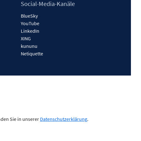
Social-Media-Kanäle
BlueSky
YouTube
LinkedIn
XING
kununu
Netiquette
nden Sie in unserer
Datenschutzerklärung
.