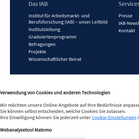
Footer
Das IAB
Service
Inhalt
Institut für Arbeitsmarkt- und
Presse
Berufsforschung (IAB) – unser Leitbild
IAB-Newsl
Institutsleitung
Kontakt
Graduiertenprogramm
Befragungen
Projekte
Wissenschaftlicher Beirat
Verwendung von Cookies und anderen Technologien
Wir möchten unsere Online-Angebote auf Ihre Bedürfnisse anpasse
Sie können selbst entscheiden, welche Cookies Sie zulassen.
Ihre Einwilligung können Sie jederzeit unter
Cookie-Einstellungen
i
Webanalysetool Matomo