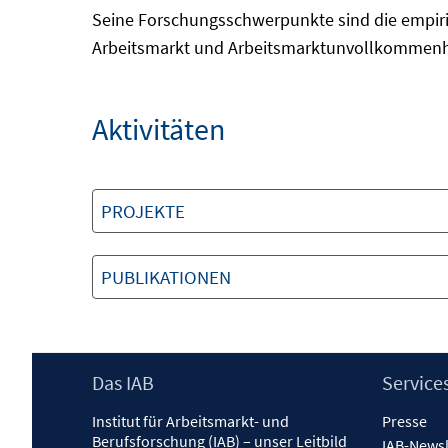
Seine Forschungsschwerpunkte sind die empiris
Arbeitsmarkt und Arbeitsmarktunvollkommenh
Aktivitäten
PROJEKTE
PUBLIKATIONEN
Footer
Das IAB
Service
Inhalt
Institut für Arbeitsmarkt- und
Presse
Berufsforschung (IAB) – unser Leitbild
IAB-Newsl