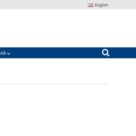
English
Suchen nach:
IAB
Zeige
enü
Untermenü
für
Das
IAB