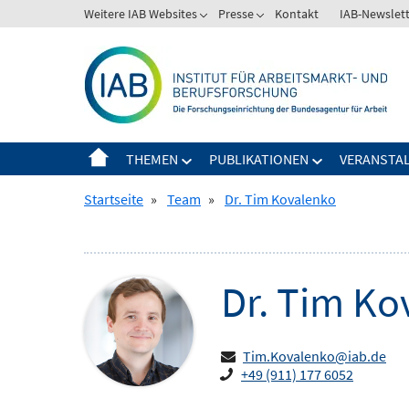
Springe
Weitere IAB Websites
Presse
Kontakt
IAB-Newslet
Zeige
Zeige
zum
Untermenü
Untermenü
Inhalt
für
für
Weitere
Presse
IAB
Websites
THEMEN
PUBLIKATIONEN
VERANSTA
Zeige
Zeige
Untermenü
Untermenü
Startseite
»
Team
»
Dr. Tim Kovalenko
für
für
Themen
Publikationen
Dr.
Tim
Ko
Tim.Kovalenko@iab.de
+49 (911) 177 6052