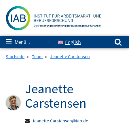
Springe
zum
Inhalt
Suchen nach:
≡
English
Menü
✘
Startseite
»
Team
»
Jeanette Carstensen
Jeanette
Carstensen
Jeanette.Carstensen@iab.de