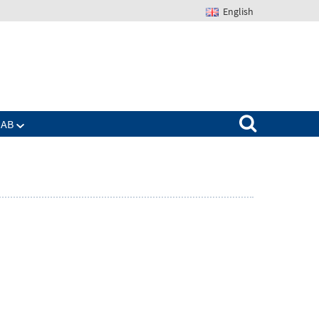
English
Suchen nach:
IAB
Zeige
enü
Untermenü
für
Das
IAB