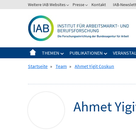
Springe
Weitere IAB Websites
Presse
Kontakt
IAB-Newslet
Zeige
Zeige
zum
Untermenü
Untermenü
Inhalt
für
für
Weitere
Presse
IAB
Websites
THEMEN
PUBLIKATIONEN
VERANSTA
Zeige
Zeige
Untermenü
Untermenü
Startseite
»
Team
»
Ahmet Yigit Coskun
für
für
Themen
Publikationen
Ahmet Yigi