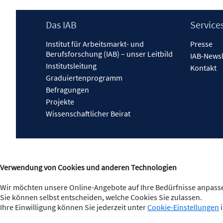
Footer
Das IAB
Service
Inhalt
Institut für Arbeitsmarkt- und
Presse
Berufsforschung (IAB) – unser Leitbild
IAB-Newsl
Institutsleitung
Kontakt
Graduiertenprogramm
Befragungen
Projekte
Wissenschaftlicher Beirat
Verwendung von Cookies und anderen Technologien
Wir möchten unsere Online-Angebote auf Ihre Bedürfnisse anpasse
Sie können selbst entscheiden, welche Cookies Sie zulassen.
Ihre Einwilligung können Sie jederzeit unter
Cookie-Einstellungen
i