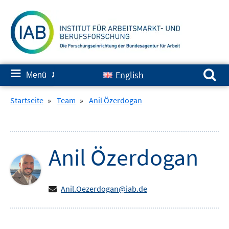
Springe
zum
Inhalt
Suchen nach:
≡
English
Menü
✘
Startseite
»
Team
»
Anil Özerdogan
Anil
Özerdogan
Anil.Oezerdogan@iab.de