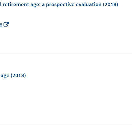
al retirement age
:
a prospective evaluation
(2018)
I
18
n
n
e
u
e
m
 age
(2018)
F
e
n
s
t
e
r