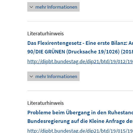
t
mehr Informationen
n
e
e
r
u
ö
e
Literaturhinweis
f
Das Flexirentengesetz - Eine erste Bilanz
:
A
f
F
90/DIE GRÜNEN (Drucksache 19/1026)
(201
n
e
e
http://dipbt.bundestag.de/dip21/btd/19/012/1
n
n
s
mehr Informationen
t
e
r
Literaturhinweis
ö
Probleme beim Übergang in den Ruhestand -
f
Bundesregierung auf die Kleine Anfrage d
f
http://dipbt.bundestag.de/dip21/btd/19/015/1
n