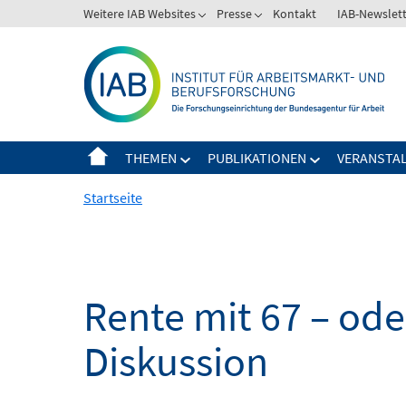
Springe
Weitere IAB Websites
Presse
Kontakt
IAB-Newslet
zum
Inhalt
THEMEN
PUBLIKATIONEN
VERANSTA
Startseite
Rente mit 67 – oder
Diskussion