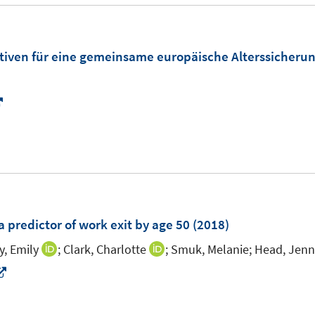
e
r
ö
tiven für eine gemeinsame europäische Alterssicherun
f
f
n
I
e
n
n
n
e
u
e
m
 predictor of work exit by age 50
(2018)
F
y, Emily
;
Clark, Charlotte
;
Smuk, Melanie;
Head, Jenn
I
I
e
n
n
I
n
n
n
n
s
e
e
n