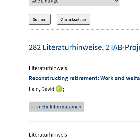
282 Literaturhinweise
,
2 IAB-Proj
Literaturhinweis
Reconstructing retirement
:
Work and welfa
Lain, David
;
I
n
mehr Informationen
n
e
u
e
Literaturhinweis