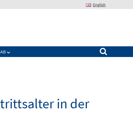
English
Suchen nach:
IAB
rittsalter in der