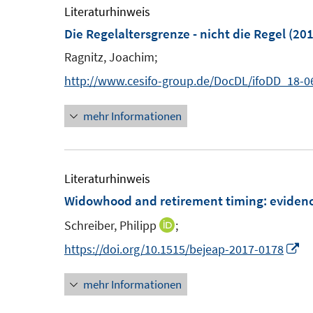
m
m
e
Literaturhinweis
f
F
F
m
Die Regelaltersgrenze - nicht die Regel
(201
f
e
e
F
n
Ragnitz, Joachim;
n
n
e
e
http://www.cesifo-group.de/DocDL/ifoDD_18-0
s
s
n
n
t
t
s
mehr Informationen
e
e
t
r
r
e
ö
ö
r
Literaturhinweis
f
f
ö
Widowhood and retirement timing
:
evidenc
f
f
f
n
n
Schreiber, Philipp
;
I
f
e
e
n
n
I
https://doi.org/10.1515/bejeap-2017-0178
n
n
n
e
n
mehr Informationen
e
n
n
u
e