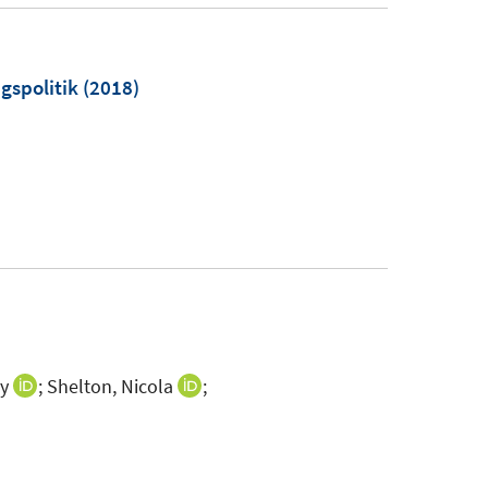
gspolitik
(2018)
y
;
Shelton, Nicola
;
I
I
n
n
n
n
e
e