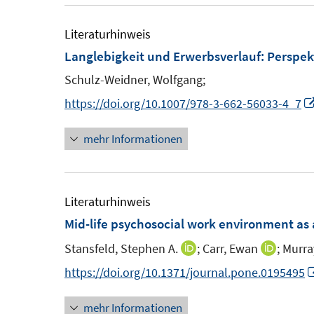
e
u
m
e
Literaturhinweis
F
m
Langlebigkeit und Erwerbsverlauf
:
Perspek
e
F
Schulz-Weidner, Wolfgang;
n
e
https://doi.org/10.1007/978-3-662-56033-4_7
s
n
t
s
mehr Informationen
e
t
r
e
ö
r
Literaturhinweis
f
ö
Mid-life psychosocial work environment as a
f
f
n
Stansfeld, Stephen A.
;
Carr, Ewan
;
Murra
I
I
f
e
n
n
n
https://doi.org/10.1371/journal.pone.0195495
n
n
n
e
mehr Informationen
e
e
n