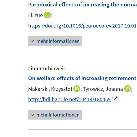
m
Paradoxical effects of increasing the norm
F
Li, Yue
;
I
e
n
https://doi.org/10.1016/j.euroecorev.2017.10.0
n
n
s
mehr Informationen
e
t
u
e
e
r
m
Literaturhinweis
ö
F
On welfare effects of increasing retirement
f
e
f
Makarski, Krzysztof
;
Tyrowicz, Joanna
;
I
I
n
n
n
n
I
http://hdl.handle.net/10419/180459
s
e
n
n
n
t
n
mehr Informationen
e
e
n
e
u
u
e
r
e
e
u
ö