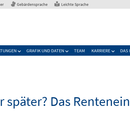
ter
Gebärdensprache
Leichte Sprache
LTUNGEN
GRAFIK UND DATEN
TEAM
KARRIERE
DAS 
 später? Das Renteneint