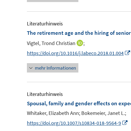
u
u
e
e
m
m
Literaturhinweis
F
F
The retirement age and the hiring of senio
e
e
Vigtel, Trond Christian
;
I
n
n
n
https://doi.org/10.1016/j.labeco.2018.01.004
s
s
n
t
t
mehr Informationen
e
e
e
u
r
r
e
ö
ö
m
Literaturhinweis
f
f
F
Spousal, family and gender effects on expe
f
f
e
n
n
Whitaker, Elizabeth Ann;
Bokemeier, Janet L.;
n
e
e
I
https://doi.org/10.1007/s10834-018-9564-9
s
n
n
n