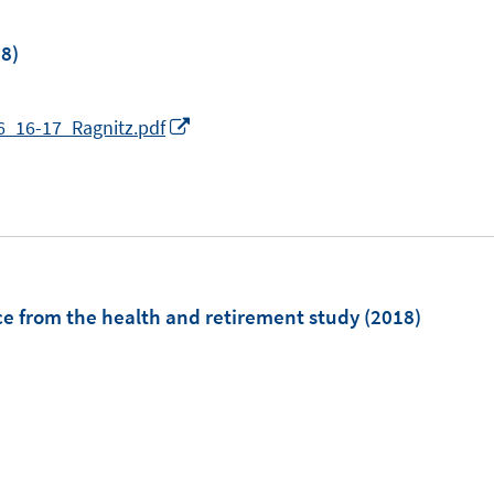
ö
8)
f
f
n
I
6_16-17_Ragnitz.pdf
e
n
n
n
e
u
e
m
e from the health and retirement study
(2018)
F
e
n
s
t