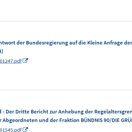
s
n
t
e
r
ö
m
ntwort der Bundesregierung auf die Kleine Anfrage d
f
8)
f
I
901247.pdf
n
n
e
n
n
e
u
e
m
 Der Dritte Bericht zur Anhebung der Regelaltersgren
F
er Abgeordneten und der Fraktion BÜNDNIS 90/DIE GR
e
I
901545.pdf