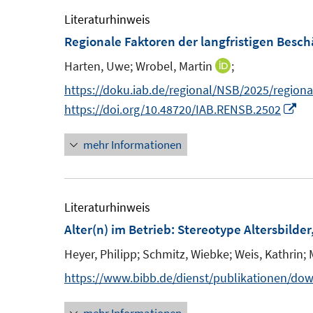
Literaturhinweis
Regionale Faktoren der langfristigen Bes
Harten, Uwe;
Wrobel, Martin
;
I
n
https://doku.iab.de/regional/NSB/2025/region
n
I
https://doi.org/10.48720/IAB.RENSB.2502
e
n
mehr Informationen
u
n
e
e
m
u
F
e
Literaturhinweis
e
m
Alter(n) im Betrieb: Stereotype Altersbild
n
F
Heyer, Philipp;
Schmitz, Wiebke;
Weis, Kathrin;
s
e
https://www.bibb.de/dienst/publikationen/do
t
n
e
s