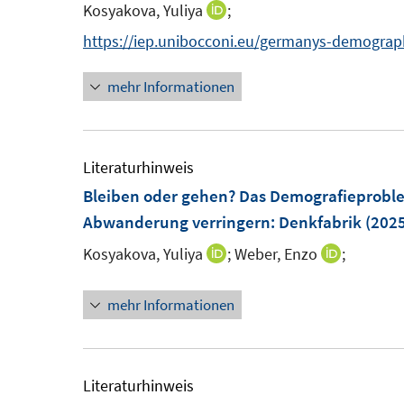
e
Kosyakova, Yuliya
;
I
n
n
https://iep.unibocconi.eu/germanys-demograph
n
mehr Informationen
e
u
e
m
Literaturhinweis
F
Bleiben oder gehen? Das Demografieproblem
e
Abwanderung verringern
:
Denkfabrik
(2025
n
Kosyakova, Yuliya
;
Weber, Enzo
;
I
I
s
n
n
t
mehr Informationen
n
n
e
e
e
r
u
u
ö
e
e
Literaturhinweis
f