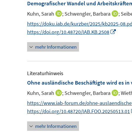
m
m
Demografischer Wandel und Arbeitskräftema
f
F
F
n
Kuhn, Sarah
;
Schwengler, Barbara
;
Seibe
I
I
e
e
e
n
n
https://doku.iab.de/kurzber/2025/kb2025-08.pd
n
n
n
n
n
I
https://doi.org/10.48720/IAB.KB.2508
s
s
e
e
n
t
t
mehr Informationen
u
u
n
e
e
e
e
e
r
r
m
m
u
ö
ö
F
F
e
Literaturhinweis
f
f
e
e
m
Ohne ausländische Beschäftigte wird es in 
f
f
n
n
F
n
n
Kuhn, Sarah
;
Schwengler, Barbara
;
Wieth
I
I
s
s
e
e
e
n
n
https://www.iab-forum.de/ohne-auslaendische-
t
t
n
n
n
n
n
https://doi.org/10.48720/IAB.FOO.20250513.01
e
e
s
e
e
r
r
t
mehr Informationen
u
u
ö
ö
e