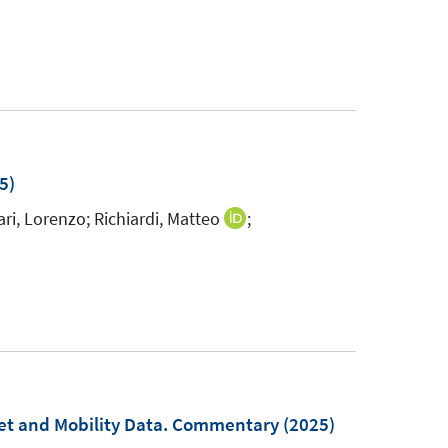
5)
ari, Lorenzo;
Richiardi, Matteo
;
I
n
n
e
u
e
m
F
et and Mobility Data. Commentary
(2025)
e