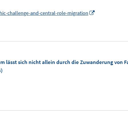
f
n
e
n
e
I
ic-challenge-and-central-role-migration
n
e
n
n
s
n
n
t
e
e
u
r
e
ö
m
 lässt sich nicht allein durch die Zuwanderung von F
f
F
)
f
e
n
n
e
s
n
t
e
r
ö