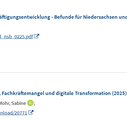
chäftigungsentwicklung - Befunde für Niedersachsen u
I
al_nsb_0225.pdf
n
n
e
u
e
m
F
er, Fachkräftemangel und digitale Transformation
(2025)
e
Mohr, Sabine
;
I
n
n
I
wnload/20771
s
n
n
t