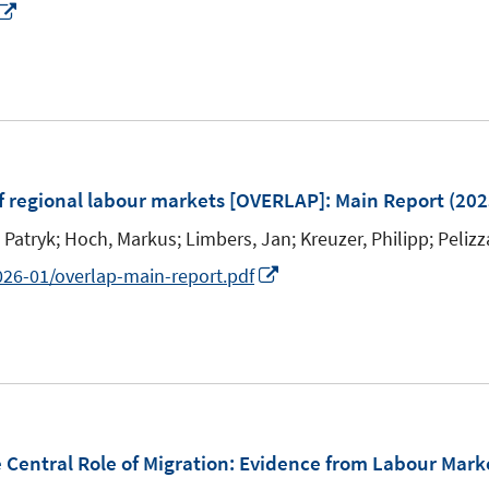
n
e
I
n
n
n
n
n
e
e
u
u
e
e
m
m
F
of regional labour markets [OVERLAP]
:
Main Report
(202
F
e
 Patryk;
Hoch, Markus;
Limbers, Jan;
Kreuzer, Philipp;
Pelizz
e
n
I
026-01/overlap-main-report.pdf
n
s
n
s
t
n
t
e
e
e
r
u
r
ö
e
ö
f
m
Central Role of Migration
:
Evidence from Labour Mark
f
f
F