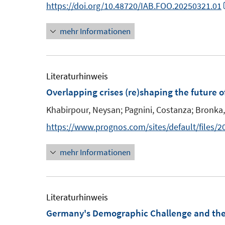
n
https://doi.org/10.48720/IAB.FOO.20250321.01
t
t
s
e
e
e
t
mehr Informationen
u
r
r
e
e
ö
ö
r
m
f
f
ö
F
Literaturhinweis
f
f
f
e
Overlapping crises (re)shaping the future 
n
n
f
n
e
e
n
Khabirpour, Neysan;
Pagnini, Costanza;
Bronka,
s
n
n
e
https://www.prognos.com/sites/default/files/2
t
n
e
mehr Informationen
r
ö
f
Literaturhinweis
f
Germany's Demographic Challenge and the 
n