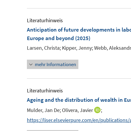
e
e
f
f
r
m
m
f
f
ö
F
F
Literaturhinweis
n
n
f
e
e
Anticipation of future developments in la
e
e
f
n
n
Europe and beyond
(2025)
n
n
n
s
s
Larsen, Christa;
Kipper, Jenny;
Webb, Aleksandr
e
t
t
n
e
e
mehr Informationen
r
r
ö
ö
f
f
Literaturhinweis
f
f
Ageing and the distribution of wealth in E
n
n
e
e
Mulder, Jan De;
Olivera, Javier
;
I
n
n
n
https://liser.elsevierpure.com/en/publications
n