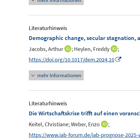
mehr Informationen
r
t
ö
e
f
r
Literaturhinweis
f
ö
Demographic change, secular stagnation, a
n
f
e
f
Jacobs, Arthur
;
Heylen, Freddy
;
I
I
n
n
n
n
I
https://doi.org/10.1017/dem.2024.10
e
n
n
n
n
mehr Informationen
e
e
n
u
u
e
e
e
u
m
m
e
Literaturhinweis
F
F
m
Die Wirtschaftskrise trifft auf einen vora
e
e
F
Keitel, Christiane;
Weber, Enzo
;
I
n
n
e
n
https://www.iab-forum.de/iab-prognose-2025-wi
s
s
n