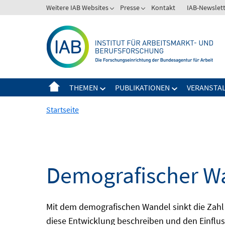
Springe
Weitere IAB Websites
Presse
Kontakt
IAB-Newslet
zum
Inhalt
THEMEN
PUBLIKATIONEN
VERANSTA
Startseite
Demografischer Wa
Mit dem demografischen Wandel sinkt die Zahl 
diese Entwicklung beschreiben und den Einflus