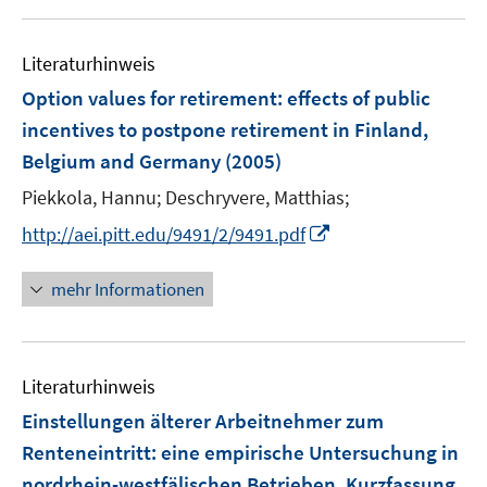
Literaturhinweis
Option values for retirement
:
effects of public
incentives to postpone retirement in Finland,
Belgium and Germany
(2005)
Piekkola, Hannu;
Deschryvere, Matthias;
I
http://aei.pitt.edu/9491/2/9491.pdf
n
n
mehr Informationen
e
u
e
Literaturhinweis
m
F
Einstellungen älterer Arbeitnehmer zum
e
Renteneintritt
:
eine empirische Untersuchung in
n
nordrhein-westfälischen Betrieben. Kurzfassung