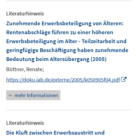
e
Literaturhinweis
m
F
Zunehmende Erwerbsbeteiligung von Älteren
:
e
Rentenabschläge führen zu einer höheren
n
Erwerbsbeteiligung im Alter - Teilzeitarbeit und
s
geringfügige Beschäftigung haben zunehmende
t
e
Bedeutung beim Altersübergang
(2005)
r
Büttner, Renate;
ö
I
https://doku.iab.de/externe/2005/k050905f04.pdf
f
n
f
n
n
mehr Informationen
e
e
u
n
e
Literaturhinweis
m
F
Die Kluft zwischen Erwerbsaustritt und
e