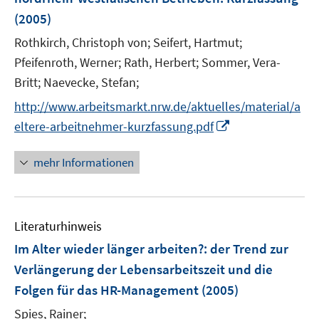
s
(2005)
t
e
Rothkirch, Christoph von;
Seifert, Hartmut;
r
Pfeifenroth, Werner;
Rath, Herbert;
Sommer, Vera-
ö
Britt;
Naevecke, Stefan;
f
f
http://www.arbeitsmarkt.nrw.de/aktuelles/material/a
n
I
eltere-arbeitnehmer-kurzfassung.pdf
e
n
n
n
mehr Informationen
e
u
e
Literaturhinweis
m
F
Im Alter wieder länger arbeiten?
:
der Trend zur
e
Verlängerung der Lebensarbeitszeit und die
n
Folgen für das HR-Management
(2005)
s
t
Spies, Rainer;