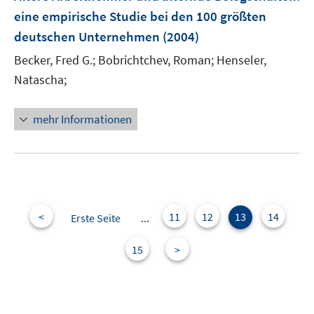
e
eine empirische Studie bei den 100 größten
n
deutschen Unternehmen
(2004)
s
t
Becker, Fred G.;
Bobrichtchev, Roman;
Henseler,
e
Natascha;
r
ö
mehr Informationen
f
f
n
e
n
<
11
12
13
14
Erste Seite
...
15
>