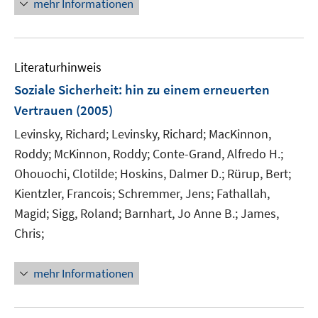
n
mehr Informationen
f
n
e
e
n
u
n
e
e
n
Literaturhinweis
m
F
Soziale Sicherheit
:
hin zu einem erneuerten
e
Vertrauen
(2005)
n
Levinsky, Richard;
Levinsky, Richard;
MacKinnon,
s
t
Roddy;
McKinnon, Roddy;
Conte-Grand, Alfredo H.;
e
Ohouochi, Clotilde;
Hoskins, Dalmer D.;
Rürup, Bert;
r
Kientzler, Francois;
Schremmer, Jens;
Fathallah,
ö
Magid;
Sigg, Roland;
Barnhart, Jo Anne B.;
James,
f
Chris;
f
n
e
mehr Informationen
n