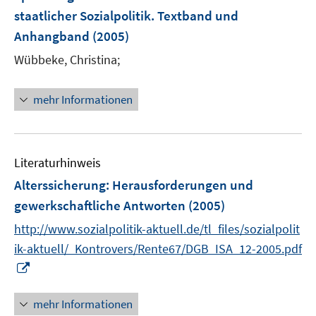
n
staatlicher Sozialpolitik. Textband und
s
t
Anhangband
(2005)
e
Wübbeke, Christina;
r
ö
mehr Informationen
f
f
n
e
Literaturhinweis
n
Alterssicherung
:
Herausforderungen und
gewerkschaftliche Antworten
(2005)
http://www.sozialpolitik-aktuell.de/tl_files/sozialpolit
ik-aktuell/_Kontrovers/Rente67/DGB_ISA_12-2005.pdf
I
n
n
mehr Informationen