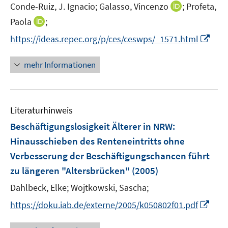
e
I
Conde-Ruiz, J. Ignacio;
Galasso, Vincenzo
;
Profeta,
s
r
n
t
I
Paola
;
ö
n
e
n
f
I
https://ideas.repec.org/p/ces/ceswps/_1571.html
e
r
n
f
n
u
ö
e
n
n
mehr Informationen
e
f
u
e
e
m
f
e
n
u
F
n
m
e
e
e
F
Literaturhinweis
m
n
n
e
F
Beschäftigungslosigkeit Älterer in NRW
:
s
n
e
t
Hinausschieben des Renteneintritts ohne
s
n
e
Verbesserung der Beschäftigungschancen führt
t
s
r
e
zu längeren "Altersbrücken"
(2005)
t
ö
r
e
Dahlbeck, Elke;
Wojtkowski, Sascha;
f
ö
r
f
I
f
https://doku.iab.de/externe/2005/k050802f01.pdf
ö
n
n
f
f
e
n