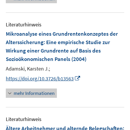
e
r
u
ö
e
f
Literaturhinweis
m
f
F
Mikroanalyse eines Grundrentenkonzeptes der
n
e
e
Alterssicherung
:
Eine empirische Studie zur
n
n
Wirkung einer Grundrente auf Basis des
s
Sozioökonomischen Panels
(2004)
t
e
Adamski, Karsten J.;
r
I
https://doi.org/10.3726/b13563
ö
n
f
n
mehr Informationen
f
e
n
u
e
e
n
Literaturhinweis
m
F
Ältere Arbeitnehmer und alternde Belegschaften
: