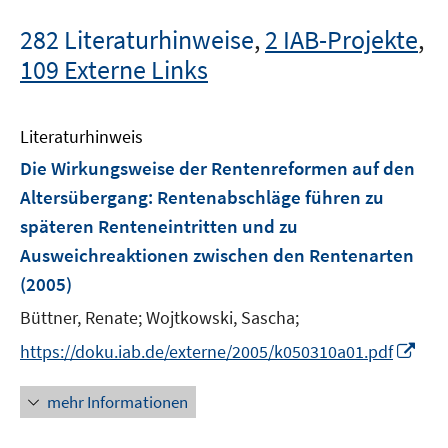
282 Literaturhinweise
,
2 IAB-Projekte
,
109 Externe Links
Literaturhinweis
Die Wirkungsweise der Rentenreformen auf den
Altersübergang
:
Rentenabschläge führen zu
späteren Renteneintritten und zu
Ausweichreaktionen zwischen den Rentenarten
(2005)
Büttner, Renate;
Wojtkowski, Sascha;
I
https://doku.iab.de/externe/2005/k050310a01.pdf
n
n
mehr Informationen
e
u