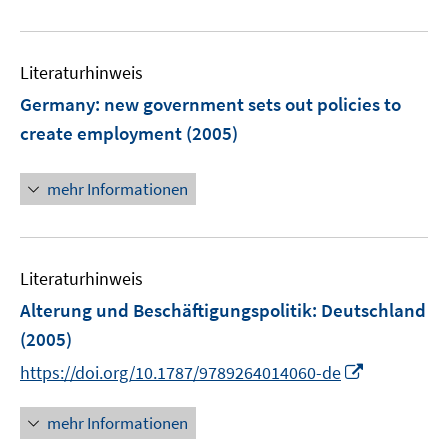
e
u
e
Literaturhinweis
m
F
Germany: new government sets out policies to
e
create employment
(2005)
n
s
mehr Informationen
t
e
r
ö
Literaturhinweis
f
Alterung und Beschäftigungspolitik
:
Deutschland
f
n
(2005)
e
I
https://doi.org/10.1787/9789264014060-de
n
n
n
mehr Informationen
e