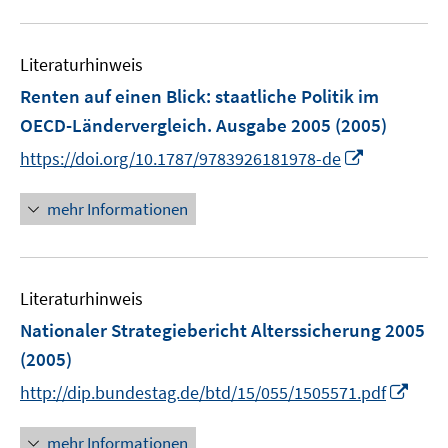
u
e
Literaturhinweis
m
F
Renten auf einen Blick
:
staatliche Politik im
e
OECD-Ländervergleich. Ausgabe 2005
(2005)
n
I
https://doi.org/10.1787/9783926181978-de
s
n
t
n
mehr Informationen
e
e
r
u
ö
e
f
Literaturhinweis
m
f
F
Nationaler Strategiebericht Alterssicherung 2005
n
e
e
(2005)
n
n
I
http://dip.bundestag.de/btd/15/055/1505571.pdf
s
n
t
n
mehr Informationen
e