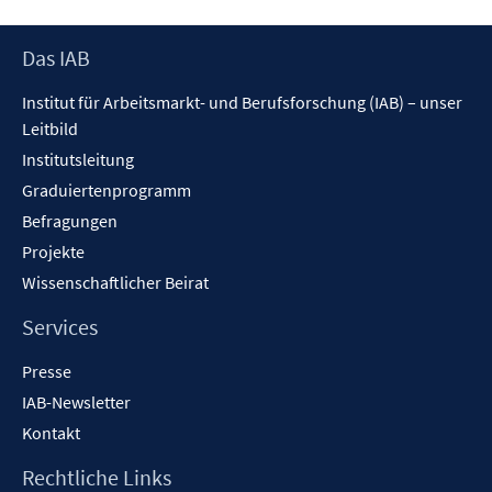
Footer
Das IAB
Inhalt
Institut für Arbeitsmarkt- und Berufsforschung (IAB) – unser
Leitbild
Institutsleitung
Graduiertenprogramm
Befragungen
Projekte
Wissenschaftlicher Beirat
Services
Presse
IAB-Newsletter
Kontakt
Rechtliche Links