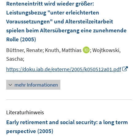
Renteneintritt wird wieder größer
:
n
Leistungsbezug "unter erleichterten
s
Voraussetzungen" und Altersteilzeitarbeit
t
e
spielen beim Altersübergang eine zunehmende
r
Rolle
(2005)
ö
I
Büttner, Renate;
Knuth, Matthias
;
Wojtkowski,
f
n
Sascha;
f
n
n
I
https://doku.iab.de/externe/2005/k050512a01.pdf
e
e
n
u
n
n
mehr Informationen
e
e
m
u
F
e
e
Literaturhinweis
m
n
F
Early retirement and social security
:
a long term
s
e
perspective
(2005)
t
n