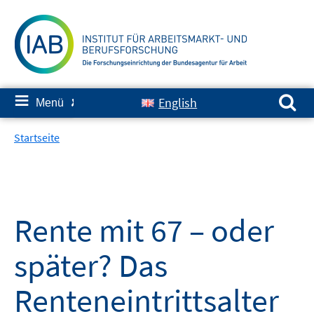
Springe
zum
Inhalt
Suchen nach:
≡
English
Menü
✘
Startseite
Rente mit 67 – oder
später? Das
Renteneintrittsalter