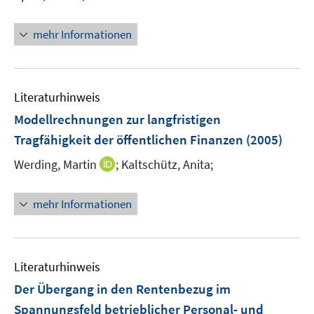
e
r
mehr Informationen
ö
f
f
n
Literaturhinweis
e
Modellrechnungen zur langfristigen
n
Tragfähigkeit der öffentlichen Finanzen
(2005)
I
Werding, Martin
;
Kaltschütz, Anita;
n
n
mehr Informationen
e
u
e
m
Literaturhinweis
F
Der Übergang in den Rentenbezug im
e
Spannungsfeld betrieblicher Personal- und