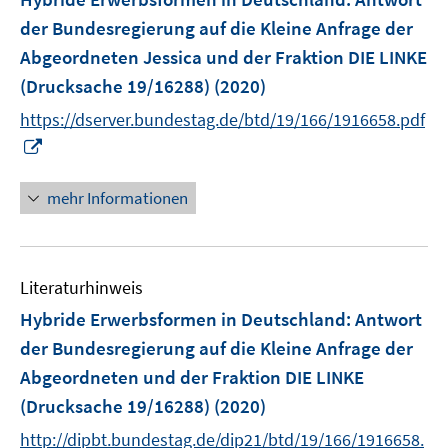
n
e
der Bundesregierung auf die Kleine Anfrage der
n
Abgeordneten Jessica und der Fraktion DIE LINKE
s
(Drucksache 19/16288)
(2020)
t
e
https://dserver.bundestag.de/btd/19/166/1916658.pdf
r
I
ö
n
f
n
mehr Informationen
f
e
n
u
e
e
n
Literaturhinweis
m
F
Hybride Erwerbsformen in Deutschland
:
Antwort
e
der Bundesregierung auf die Kleine Anfrage der
n
Abgeordneten und der Fraktion DIE LINKE
s
(Drucksache 19/16288)
(2020)
t
e
http://dipbt.bundestag.de/dip21/btd/19/166/1916658.