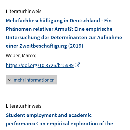
m
f
e
F
Literaturhinweis
f
m
e
n
F
Mehrfachbeschäftigung in Deutschland - Ein
n
e
e
Phänomen relativer Armut?
:
Eine empirische
s
n
n
Untersuchung der Determinanten zur Aufnahme
t
s
e
einer Zweitbeschäftigung
(2019)
t
r
e
Weber, Marco;
ö
r
I
f
https://doi.org/10.3726/b15999
ö
n
f
f
n
n
mehr Informationen
f
e
e
n
u
n
e
e
n
Literaturhinweis
m
F
Student employment and academic
e
performance
:
an empirical exploration of the
n