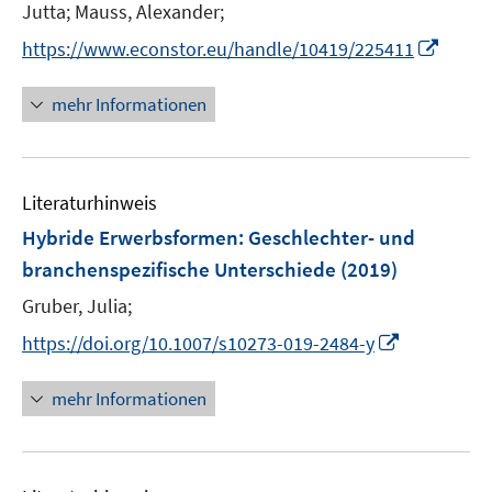
e
t
Jutta;
Mauss, Alexander;
ö
ö
r
e
I
f
f
https://www.econstor.eu/handle/10419/225411
ö
r
n
f
f
f
ö
n
n
n
mehr Informationen
f
f
e
e
e
n
f
u
n
n
e
n
e
n
e
Literaturhinweis
m
n
F
Hybride Erwerbsformen: Geschlechter- und
e
branchenspezifische Unterschiede
(2019)
n
Gruber, Julia;
s
t
I
https://doi.org/10.1007/s10273-019-2484-y
e
n
r
n
mehr Informationen
ö
e
f
u
f
e