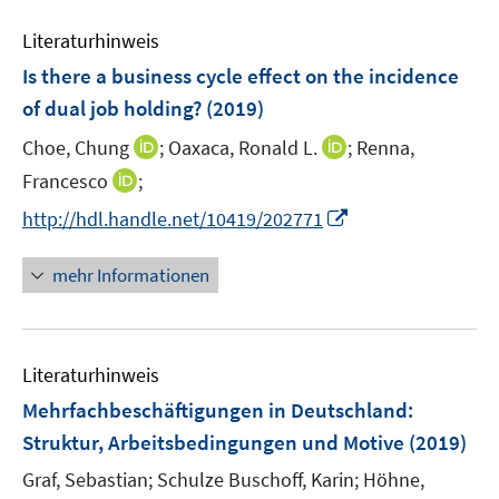
e
e
n
Literaturhinweis
m
F
Is there a business cycle effect on the incidence
e
of dual job holding?
(2019)
n
I
I
Choe, Chung
;
Oaxaca, Ronald L.
;
Renna,
s
n
n
t
I
Francesco
;
n
n
e
n
I
http://hdl.handle.net/10419/202771
e
e
r
n
n
u
u
ö
e
n
mehr Informationen
e
e
f
u
e
m
m
f
e
u
F
F
n
m
e
e
e
e
F
Literaturhinweis
m
n
n
n
e
F
Mehrfachbeschäftigungen in Deutschland
:
s
s
n
e
t
t
Struktur, Arbeitsbedingungen und Motive
(2019)
s
n
e
e
t
Graf, Sebastian;
Schulze Buschoff, Karin;
Höhne,
s
r
r