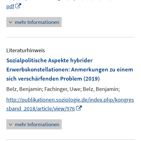
r
I
pdf
ö
n
f
n
mehr Informationen
f
e
n
u
e
e
n
Literaturhinweis
m
F
Sozialpolitische Aspekte hybrider
e
Erwerbskonstellationen
:
Anmerkungen zu einem
n
sich verschärfenden Problem
(2019)
s
t
Belz, Benjamin;
Fachinger, Uwe;
Belz, Benjamin;
e
http://publikationen.soziologie.de/index.php/kongres
r
I
sband_2018/article/view/976
ö
n
f
n
mehr Informationen
f
e
n
u