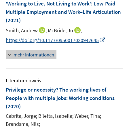
'Working to Live, Not Living to Work': Low-Paid
Multiple Employment and Work–Life Articulation
(2021)
I
I
Smith, Andrew
;
McBride, Jo
;
n
n
I
https://doi.org/10.1177/0950017020942645
n
n
n
e
e
n
mehr Informationen
u
u
e
e
e
u
m
m
e
F
F
Literaturhinweis
m
e
e
F
Privilege or necessity? The working lives of
n
n
e
People with multiple jobs
:
Working conditions
s
s
n
(2020)
t
t
s
e
e
t
Cabrita, Jorge;
Biletta, Isabella;
Weber, Tina;
r
r
e
Brandsma, Nils;
ö
ö