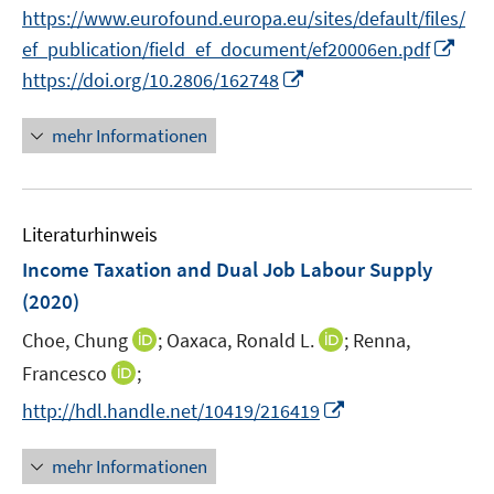
r
https://www.eurofound.europa.eu/sites/default/files/
f
f
ö
f
f
I
ef_publication/field_ef_document/ef20006en.pdf
f
n
n
n
I
https://doi.org/10.2806/162748
f
e
e
n
n
n
n
n
e
n
e
mehr Informationen
u
e
n
e
u
m
e
F
Literaturhinweis
m
e
F
Income Taxation and Dual Job Labour Supply
n
e
(2020)
s
n
t
I
I
Choe, Chung
;
Oaxaca, Ronald L.
;
Renna,
s
e
n
n
t
I
Francesco
;
r
n
n
e
n
I
http://hdl.handle.net/10419/216419
ö
e
e
r
n
n
f
u
u
ö
e
n
mehr Informationen
f
e
e
f
u
e