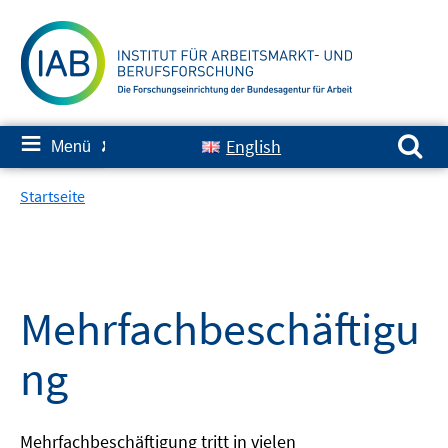
Springe
zum
Inhalt
Suchen nach:
≡
English
Menü
✘
Startseite
Mehrfachbeschäftigu
ng
Mehrfachbeschäftigung tritt in vielen