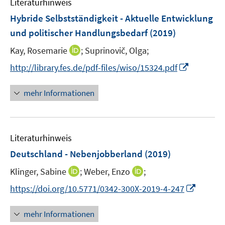
n
Literaturhinweis
m
e
F
Hybride Selbstständigkeit - Aktuelle Entwicklung
n
e
und politischer Handlungsbedarf
(2019)
n
I
Kay, Rosemarie
;
Suprinovič, Olga;
s
n
t
I
http://library.fes.de/pdf-files/wiso/15324.pdf
n
e
n
e
r
n
mehr Informationen
u
ö
e
e
f
u
m
f
e
F
n
Literaturhinweis
m
e
e
F
Deutschland - Nebenjobberland
(2019)
n
n
e
s
I
I
Klinger, Sabine
;
Weber, Enzo
;
n
t
n
n
s
I
https://doi.org/10.5771/0342-300X-2019-4-247
e
n
n
t
n
r
e
e
e
n
mehr Informationen
ö
u
u
r
e