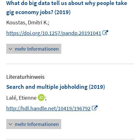
F
What do big data tell us about why people take
s
s
n
e
t
t
gig economy jobs?
(2019)
s
n
e
e
t
Koustas, Dmitri K.;
s
r
r
e
t
I
https://doi.org/10.1257/pandp.20191041
ö
ö
r
e
n
f
f
ö
r
n
mehr Informationen
f
f
f
ö
e
n
n
f
f
u
e
e
n
f
e
n
n
e
n
Literaturhinweis
m
n
e
F
Search and multiple jobholding
(2019)
n
e
I
Lalé, Etienne
;
n
n
s
I
http://hdl.handle.net/10419/196792
n
t
n
e
e
n
mehr Informationen
u
r
e
e
ö
u