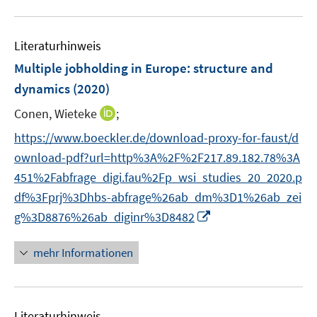
n
m
m
f
e
u
e
F
F
n
m
e
n
e
e
e
F
Literaturhinweis
m
n
n
n
e
F
Multiple jobholding in Europe
:
structure and
s
s
n
e
t
t
dynamics
(2020)
s
n
e
e
t
I
Conen, Wieteke
;
s
r
r
e
n
t
https://www.boeckler.de/download-proxy-for-faust/d
ö
ö
r
n
e
f
f
ownload-pdf?url=http%3A%2F%2F217.89.182.78%3A
ö
e
r
f
f
f
451%2Fabfrage_digi.fau%2Fp_wsi_studies_20_2020.p
u
ö
n
n
f
df%3Fprj%3Dhbs-abfrage%26ab_dm%3D1%26ab_zei
e
f
e
e
n
m
I
f
g%3D8876%26ab_diginr%3D8482
n
n
e
F
n
n
n
e
n
e
mehr Informationen
n
e
n
s
u
t
e
Literaturhinweis
e
m