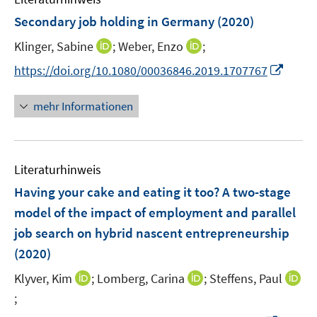
r
F
Secondary job holding in Germany
(2020)
ö
e
I
I
Klinger, Sabine
;
Weber, Enzo
;
f
n
n
n
f
s
I
https://doi.org/10.1080/00036846.2019.1707767
n
n
n
t
n
e
e
e
e
n
mehr Informationen
u
u
n
r
e
e
e
ö
u
m
m
f
e
F
F
Literaturhinweis
f
m
e
e
n
F
Having your cake and eating it too? A two-stage
n
n
e
e
model of the impact of employment and parallel
s
s
n
n
job search on hybrid nascent entrepreneurship
t
t
s
e
e
(2020)
t
r
r
e
I
I
Klyver, Kim
;
Lomberg, Carina
;
Steffens, Paul
ö
ö
r
n
n
;
I
f
f
ö
n
n
n