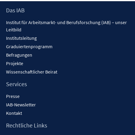
n
n
f
f
f
e
e
n
n
Footer
Das IAB
f
n
n
e
e
Inhalt
n
Institut für Arbeitsmarkt- und Berufsforschung (IAB) – unser
n
n
e
Leitbild
n
Institutsleitung
Graduiertenprogramm
Befragungen
Projekte
Wissenschaftlicher Beirat
Services
Presse
IAB-Newsletter
Kontakt
Rechtliche Links