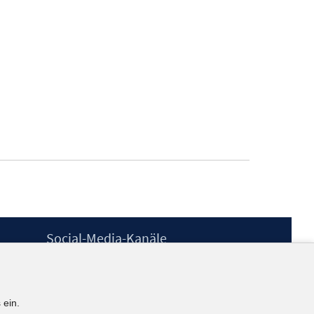
Social-Media-Kanäle
BlueSky
YouTube
LinkedIn
 ein.