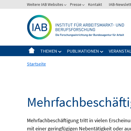
Springe
Weitere IAB Websites
Presse
Kontakt
IAB-Newslet
zum
Inhalt
THEMEN
PUBLIKATIONEN
VERANSTA
Startseite
Mehrfachbeschäft
Mehrfachbeschäftigung tritt in vielen Erschein
mit einer geringfügigen Nebentätigkeit oder a