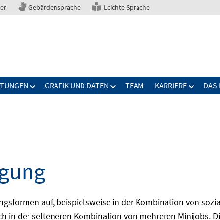
ter
Gebärdensprache
Leichte Sprache
LTUNGEN
GRAFIK UND DATEN
TEAM
KARRIERE
DAS 
igung
ungsformen auf, beispielsweise in der Kombination von sozi
uch in der selteneren Kombination von mehreren Minijobs. D