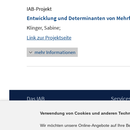
IAB-Projekt
Entwicklung und Determinanten von Mehr
Klinger, Sabine;
Link zur Projektseite
mehr Informationen
Footer
Das IAB
Service
Inhalt
Institut für Arbeitsmarkt- und
Presse
Verwendung von Cookies und anderen Techn
Berufsforschung (IAB) – unser Leitbild
IAB-Newsl
Institutsleitung
Kontakt
Wir möchten unsere Online-Angebote auf Ihre B
Graduiertenprogramm