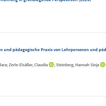
f
f
n
f
e
n
n
e
n
n und pädagogische Praxis von Lehrpersonen und päda
lara;
Zerle-Elsäßer, Claudia
;
Steinberg, Hannah Sinja
I
n
n
e
u
e
m