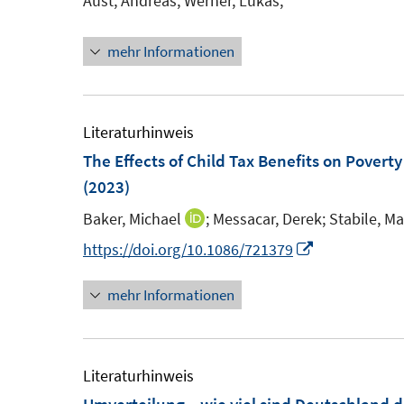
Aust, Andreas;
Werner, Lukas;
s
n
n
t
s
mehr Informationen
e
t
r
e
ö
r
Literaturhinweis
f
ö
The Effects of Child Tax Benefits on Pover
f
f
(2023)
n
f
e
n
Baker, Michael
;
Messacar, Derek;
Stabile, Ma
I
n
e
n
I
https://doi.org/10.1086/721379
n
n
n
mehr Informationen
e
n
u
e
e
u
m
e
Literaturhinweis
F
m