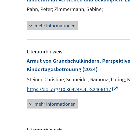
n
e
e
F
e
Rahn, Peter;
Zimmermann, Sabine;
n
n
e
n
s
s
n
mehr Informationen
t
t
s
e
e
t
r
r
e
Literaturhinweis
ö
ö
r
Armut von Grundschulkindern. Perspektive
f
f
ö
Kindertagesbetreuung
(2024)
f
f
f
n
n
Steiner, Christine;
Schneider, Ramona;
f
Lüring, K
e
e
n
I
https://doi.org/10.30424/OEJS2406117
n
n
e
n
n
mehr Informationen
n
e
u
e
Literaturhinweis