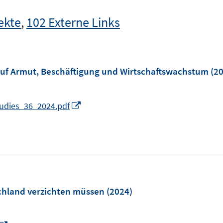
ekte
,
102 Externe Links
uf Armut, Beschäftigung und Wirtschaftswachstum
(20
I
udies_36_2024.pdf
n
n
e
u
e
m
chland verzichten müssen
(2024)
F
e