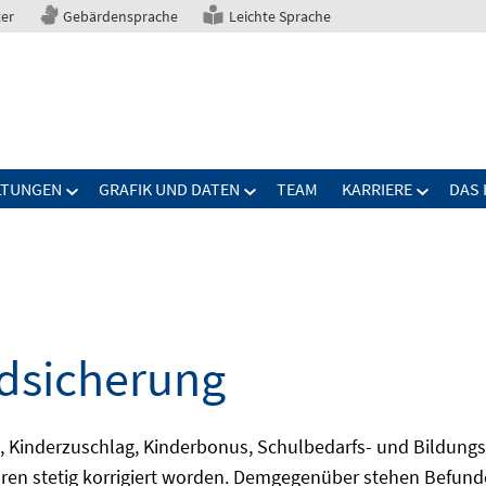
ter
Gebärdensprache
Leichte Sprache
LTUNGEN
GRAFIK UND DATEN
TEAM
KARRIERE
DAS 
ndsicherung
 Kinderzuschlag, Kinderbonus, Schulbedarfs- und Bildungspak
ahren stetig korrigiert worden. Demgegenüber stehen Befund