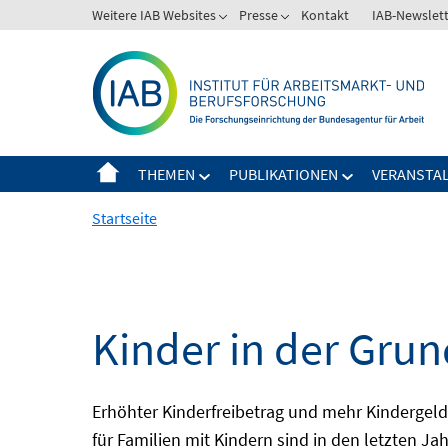
Springe
Weitere IAB Websites
Presse
Kontakt
IAB-Newslet
zum
Inhalt
THEMEN
PUBLIKATIONEN
VERANSTA
Startseite
Kinder in der Gru
Erhöhter Kinderfreibetrag und mehr Kindergeld,
für Familien mit Kindern sind in den letzten J