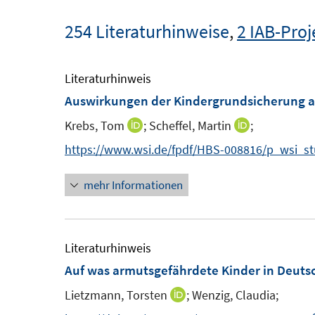
254 Literaturhinweise
,
2 IAB-Proj
Literaturhinweis
Auswirkungen der Kindergrundsicherung a
Krebs, Tom
;
Scheffel, Martin
;
I
I
n
n
https://www.wsi.de/fpdf/HBS-008816/p_wsi_st
n
n
mehr Informationen
e
e
u
u
e
e
m
m
Literaturhinweis
F
F
Auf was armutsgefährdete Kinder in Deuts
e
e
Lietzmann, Torsten
;
Wenzig, Claudia;
I
n
n