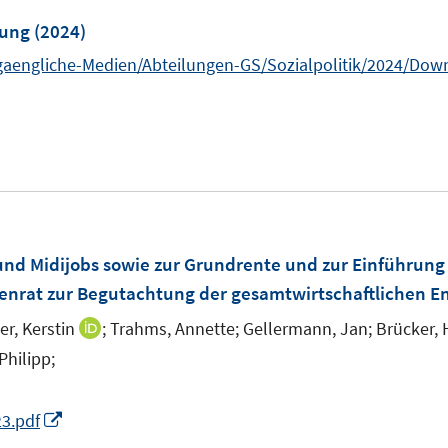
F
rung
(2024)
e
gaengliche-Medien/Abteilungen-GS/Sozialpolitik/2024/Dow
n
s
t
e
r
ö
f
und Midijobs sowie zur Grundrente und zur Einführun
f
enrat zur Begutachtung der gesamtwirtschaftlichen E
n
r, Kerstin
;
Trahms, Annette;
Gellermann, Jan;
Brücker, 
I
e
n
hilipp;
n
n
e
I
3.pdf
u
n