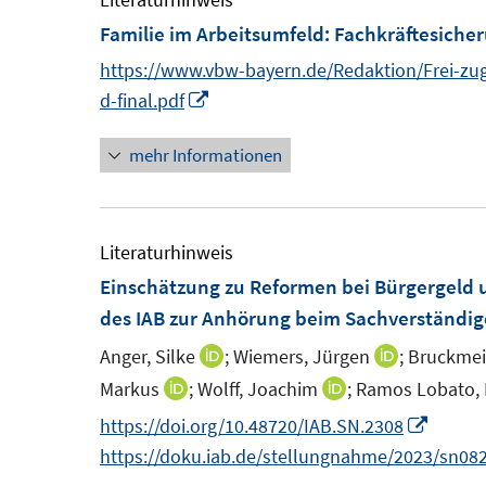
m
Familie im Arbeitsumfeld
:
Fachkräftesiche
F
https://www.vbw-bayern.de/Redaktion/Frei-zu
e
I
d-final.pdf
n
n
s
mehr Informationen
n
t
e
e
u
r
e
Literaturhinweis
ö
m
Einschätzung zu Reformen bei Bürgergeld 
f
F
des IAB zur Anhörung beim Sachverständig
f
e
Anger, Silke
;
Wiemers, Jürgen
;
Bruckmeie
I
I
n
n
n
n
Markus
;
Wolff, Joachim
;
Ramos Lobato, P
I
I
e
s
n
n
n
n
n
I
https://doi.org/10.48720/IAB.SN.2308
t
e
e
n
n
n
https://doku.iab.de/stellungnahme/2023/sn082
e
u
u
e
e
n