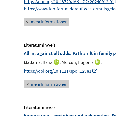
n
https://doi.org/10.48720/IAB.FOO.20240912.01
s
s
n
https://www.iab-forum.de/auf-was-armutsgefa
t
t
e
e
e
mehr Informationen
u
r
r
e
ö
ö
m
f
f
F
Literaturhinweis
f
f
e
All in, against all odds. Path shift in famil
n
n
n
e
e
Madama, Ilaria
;
Mercuri, Eugenia
;
I
I
s
n
n
n
n
I
https://doi.org/10.1111/spol.12981
t
n
n
n
e
mehr Informationen
e
e
n
r
u
u
e
ö
e
e
u
f
m
m
e
Literaturhinweis
f
F
F
m
Kinderarmut verstehen und bekämpfen
:
Ei