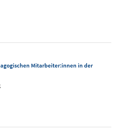
gogischen Mitarbeiter:innen in der
;
I
n
n
e
u
e
m