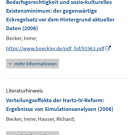
Bedarfsgerechtigkeit und sozio-kulturelles
Existenzminimum
:
der gegenwärtige
Eckregelsatz vor dem Hintergrund aktueller
Daten
(2006)
Becker, Irene;
I
https://www.boeckler.de/pdf_fof/91963.pdf
n
n
mehr Informationen
e
u
e
Literaturhinweis
m
F
Verteilungseffekte der Hartz-IV-Reform
:
e
Ergebnisse von Simulationsanalysen
(2006)
n
Becker, Irene;
Hauser, Richard;
s
t
e