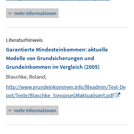
e
n
r
n
mehr Informationen
ö
e
f
u
f
e
n
Literaturhinweis
m
e
F
Garantierte Mindesteinkommen
:
aktuelle
n
e
Modelle von Grundsicherungen und
n
Grundeinkommen im Vergleich
(2005)
s
t
Blaschke, Roland;
e
http://www.grundeinkommen.info/fileadmin/Text-De
r
I
pot/Texte/Blaschke_SynopseGMaktualisiert.pdf
ö
n
f
n
mehr Informationen
f
e
n
u
e
e
n