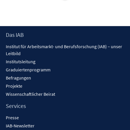
t
e
r
ö
f
Footer
Das IAB
f
Inhalt
n
Institut für Arbeitsmarkt- und Berufsforschung (IAB) – unser
e
Leitbild
n
Institutsleitung
Graduiertenprogramm
Befragungen
Projekte
Wissenschaftlicher Beirat
Services
Presse
IAB-Newsletter