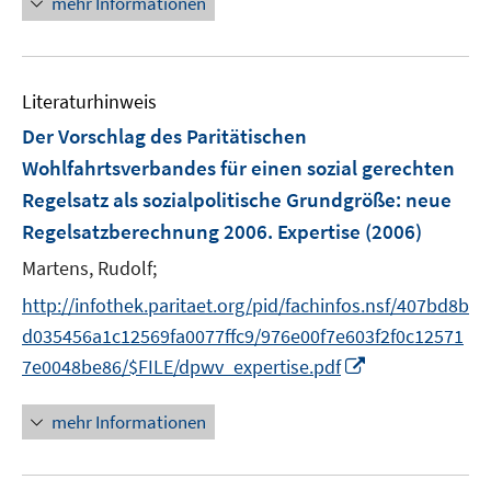
mehr Informationen
r
ö
f
Literaturhinweis
f
n
Der Vorschlag des Paritätischen
e
Wohlfahrtsverbandes für einen sozial gerechten
n
Regelsatz als sozialpolitische Grundgröße
:
neue
Regelsatzberechnung 2006. Expertise
(2006)
Martens, Rudolf;
http://infothek.paritaet.org/pid/fachinfos.nsf/407bd8b
d035456a1c12569fa0077ffc9/976e00f7e603f2f0c12571
I
7e0048be86/$FILE/dpwv_expertise.pdf
n
n
mehr Informationen
e
u