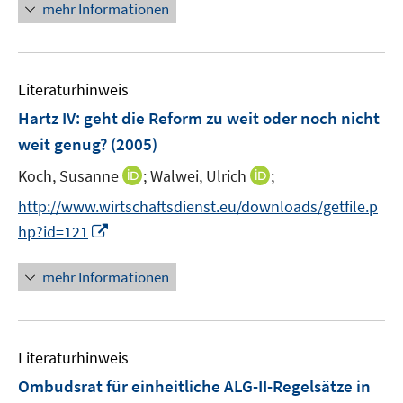
mehr Informationen
ö
f
f
n
Literaturhinweis
e
Hartz IV
:
geht die Reform zu weit oder noch nicht
n
weit genug?
(2005)
I
I
Koch, Susanne
;
Walwei, Ulrich
;
n
n
http://www.wirtschaftsdienst.eu/downloads/getfile.p
n
n
I
hp?id=121
e
e
n
u
u
n
mehr Informationen
e
e
e
m
m
u
F
F
e
e
e
Literaturhinweis
m
n
n
F
Ombudsrat für einheitliche ALG-II-Regelsätze in
s
s
e