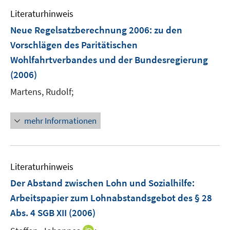
e
Literaturhinweis
m
F
Neue Regelsatzberechnung 2006
:
zu den
e
Vorschlägen des Paritätischen
n
Wohlfahrtverbandes und der Bundesregierung
s
(2006)
t
e
Martens, Rudolf;
r
ö
mehr Informationen
f
f
n
e
Literaturhinweis
n
Der Abstand zwischen Lohn und Sozialhilfe
:
Arbeitspapier zum Lohnabstandsgebot des § 28
Abs. 4 SGB XII
(2006)