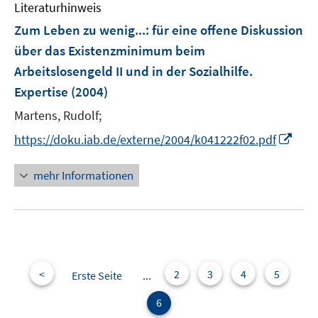
Literaturhinweis
Zum Leben zu wenig...
:
für eine offene Diskussion
über das Existenzminimum beim
Arbeitslosengeld II und in der Sozialhilfe.
Expertise
(2004)
Martens, Rudolf;
I
https://doku.iab.de/externe/2004/k041222f02.pdf
n
n
mehr Informationen
e
u
e
m
F
e
<
2
3
4
5
Erste Seite
...
n
6
s