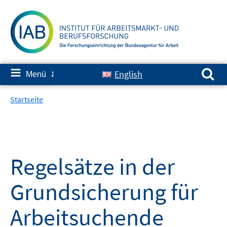
Springe
zum
Inhalt
Suchen nach:
≡
English
Menü
✘
Startseite
Regelsätze in der
Grundsicherung für
Arbeitsuchende