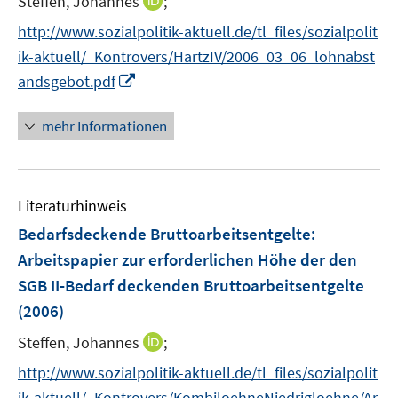
I
Steffen, Johannes
;
n
http://www.sozialpolitik-aktuell.de/tl_files/sozialpolit
n
ik-aktuell/_Kontrovers/HartzIV/2006_03_06_lohnabst
e
I
andsgebot.pdf
u
n
e
n
mehr Informationen
m
e
F
u
e
e
n
Literaturhinweis
m
s
F
Bedarfsdeckende Bruttoarbeitsentgelte
:
t
e
e
Arbeitspapier zur erforderlichen Höhe der den
n
r
SGB II-Bedarf deckenden Bruttoarbeitsentgelte
s
ö
(2006)
t
f
e
f
I
Steffen, Johannes
;
r
n
n
http://www.sozialpolitik-aktuell.de/tl_files/sozialpolit
ö
e
n
ik-aktuell/_Kontrovers/KombiloehneNiedrigloehne/Ar