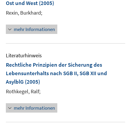
Ost und West
(2005)
t
t
n
e
e
Rexin, Burkhard;
s
r
r
t
ö
ö
e
mehr Informationen
f
f
r
f
f
ö
n
n
f
e
e
Literaturhinweis
f
n
n
n
Rechtliche Prinzipien der Sicherung des
e
Lebensunterhalts nach SGB II, SGB XII und
n
AsylblG
(2005)
Rothkegel, Ralf;
mehr Informationen