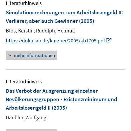
Literaturhinweis
m
F
Simulationsrechnungen zum Arbeitslosengeld II:
e
Verlierer, aber auch Gewinner
(2005)
n
Blos, Kerstin;
Rudolph, Helmut;
s
t
I
https://doku.iab.de/kurzber/2005/kb1705.pdf
e
n
r
n
mehr Informationen
ö
e
f
u
f
e
n
Literaturhinweis
m
e
F
Das Verbot der Ausgrenzung einzelner
n
e
Bevölkerungsgruppen - Existenzminimum und
n
Arbeitslosengeld II
(2005)
s
t
Däubler, Wolfgang;
e
r