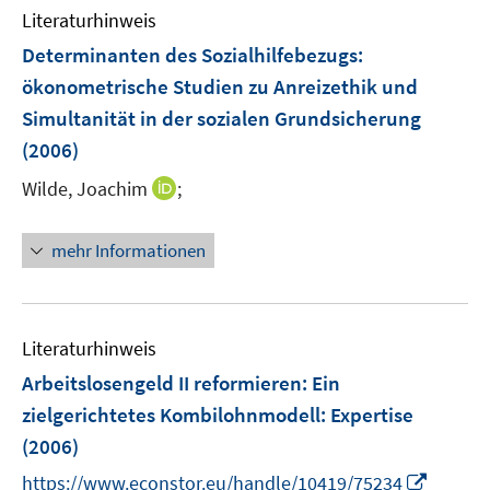
n
m
Literaturhinweis
e
F
Determinanten des Sozialhilfebezugs
:
n
e
ökonometrische Studien zu Anreizethik und
n
Simultanität in der sozialen Grundsicherung
s
t
(2006)
e
I
Wilde, Joachim
;
r
n
ö
n
mehr Informationen
f
e
f
u
n
e
e
m
Literaturhinweis
n
F
Arbeitslosengeld II reformieren: Ein
e
zielgerichtetes Kombilohnmodell
:
Expertise
n
(2006)
s
t
I
https://www.econstor.eu/handle/10419/75234