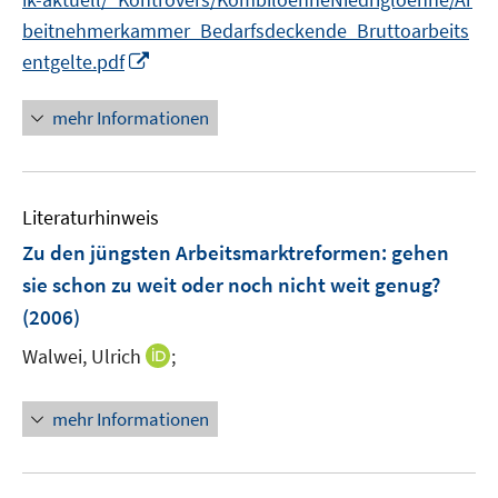
f
n
e
f
beitnehmerkammer_Bedarfsdeckende_Bruttoarbeits
u
n
I
entgelte.pdf
e
e
n
m
n
n
F
mehr Informationen
e
e
u
n
e
s
Literaturhinweis
m
t
F
e
Zu den jüngsten Arbeitsmarktreformen
:
gehen
e
r
sie schon zu weit oder noch nicht weit genug?
n
ö
(2006)
s
f
t
I
Walwei, Ulrich
;
f
e
n
n
r
n
e
mehr Informationen
ö
e
n
f
u
f
e