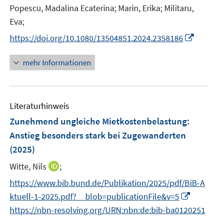
r
e
n
n
Popescu, Madalina Ecaterina;
Marin, Erika;
Militaru,
ö
r
n
n
Eva;
f
ö
e
e
f
I
https://doi.org/10.1080/13504851.2024.2358186
f
u
u
n
n
f
e
e
e
n
n
mehr Informationen
m
m
n
e
e
F
F
u
n
e
e
e
n
n
Literaturhinweis
m
s
s
F
Zunehmend ungleiche Mietkostenbelastung
:
t
t
e
e
e
Anstieg besonders stark bei Zugewanderten
n
r
r
(2025)
s
ö
ö
t
I
Witte, Nils
;
f
f
e
n
f
f
https://www.bib.bund.de/Publikation/2025/pdf/BiB-A
r
n
n
n
I
ktuell-1-2025.pdf?__blob=publicationFile&v=5
ö
e
e
e
n
https://nbn-resolving.org/URN:nbn:de:bib-ba0120251
f
u
n
n