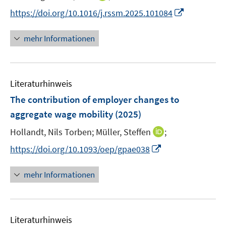
r
n
t
I
https://doi.org/10.1016/j.rssm.2025.101084
ö
n
e
n
f
e
r
n
mehr Informationen
f
u
ö
e
n
e
f
u
e
m
f
e
n
F
n
Literaturhinweis
m
e
e
F
The contribution of employer changes to
n
n
e
aggregate wage mobility
(2025)
s
n
t
I
Hollandt, Nils Torben;
Müller, Steffen
;
s
e
n
t
I
https://doi.org/10.1093/oep/gpae038
r
n
e
n
ö
e
r
n
mehr Informationen
f
u
ö
e
f
e
f
u
n
m
f
e
e
F
n
Literaturhinweis
m
n