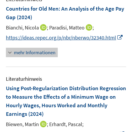
n
e
F
Countries for Old Men: An Analysis of the Age Pay
s
n
e
t
Gap
(2024)
s
n
e
t
I
I
Bianchi, Nicola
;
Paradisi, Matteo
;
s
r
e
n
n
t
I
https://ideas.repec.org/p/nbr/nberwo/32340.html
ö
r
n
n
e
n
f
ö
e
e
r
n
f
mehr Informationen
f
u
u
ö
e
n
f
e
e
f
u
e
n
m
m
f
e
n
e
F
F
n
Literaturhinweis
m
n
e
e
e
F
Using Post-Regularization Distribution Regression
n
n
n
e
to Measure the Effects of a Minimum Wage on
s
s
n
Hourly Wages, Hours Worked and Monthly
t
t
s
e
e
Earnings
(2024)
t
r
r
e
I
Biewen, Martin
;
Erhardt, Pascal;
ö
ö
r
n