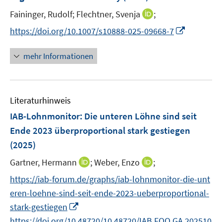
n
e
I
Faininger, Rudolf;
Flechtner, Svenja
;
n
n
s
I
https://doi.org/10.1007/s10888-025-09668-7
n
t
n
e
e
n
mehr Informationen
u
r
e
e
ö
u
m
f
e
F
Literaturhinweis
f
m
e
n
F
IAB-Lohnmonitor: Die unteren Löhne sind seit
n
e
e
Ende 2023 überproportional stark gestiegen
s
n
n
(2025)
t
s
e
t
I
I
Gartner, Hermann
;
Weber, Enzo
;
r
e
n
n
https://iab-forum.de/graphs/iab-lohnmonitor-die-unt
ö
r
n
n
f
eren-loehne-sind-seit-ende-2023-ueberproportional-
ö
e
e
f
I
stark-gestiegen
f
u
u
n
n
f
https://doi.org/10.48720/10.48720/IAB.FOO.GA.202510
e
e