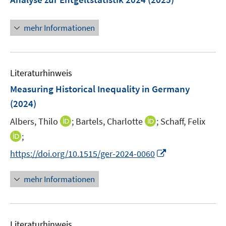
e
n
n
mehr Informationen
s
t
e
r
Literaturhinweis
ö
Measuring Historical Inequality in Germany
f
(2024)
f
n
I
I
Albers, Thilo
;
Bartels, Charlotte
;
Schaff, Felix
e
n
n
I
;
n
n
n
n
I
https://doi.org/10.1515/ger-2024-0060
e
e
n
n
u
u
e
n
mehr Informationen
e
e
u
e
m
m
e
u
F
F
m
e
e
e
F
Literaturhinweis
m