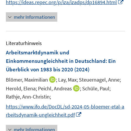
f
f
I
https://ideas.repec.org/p/iza/izadps/dp16894.html
ö
n
f
f
n
f
e
n
n
n
mehr Informationen
f
u
e
e
e
n
e
n
n
u
e
m
e
n
F
Literaturhinweis
m
e
F
Arbeitsmarktdynamik und
n
e
Einkommensungleichheit in Deutschland
:
Ein
s
n
Überblick von 1983 bis 2020
t
(2024)
s
e
t
I
Blömer, Maximilian
;
Lay, Max;
Steuernagel, Anne;
r
e
n
I
Herold, Elena;
Peichl, Andreas
;
Schüle, Paul;
ö
r
n
n
Rathje, Ann-Christin;
f
ö
e
n
f
https://www.ifo.de/DocDL/sd-2024-05-bloemer-etal-a
f
u
e
n
f
I
e
rbeitsdynamik-ungleichheit.pdf
u
e
n
n
m
e
n
e
n
F
mehr Informationen
m