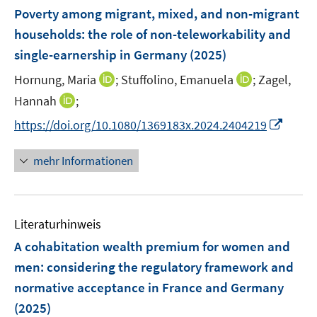
e
e
F
Poverty among migrant, mixed, and non-migrant
n
n
e
households: the role of non-teleworkability and
s
n
single-earnership in Germany
(2025)
t
s
e
t
I
I
Hornung, Maria
;
Stuffolino, Emanuela
;
Zagel,
r
e
n
n
I
Hannah
;
ö
r
n
n
n
f
I
https://doi.org/10.1080/1369183x.2024.2404219
ö
e
e
n
f
n
f
u
u
e
n
n
mehr Informationen
f
e
e
u
e
e
n
m
m
e
n
u
e
F
F
m
e
n
e
e
F
Literaturhinweis
m
n
n
e
F
A cohabitation wealth premium for women and
s
s
n
e
t
t
men: considering the regulatory framework and
s
n
e
e
normative acceptance in France and Germany
t
s
r
r
e
(2025)
t
ö
ö