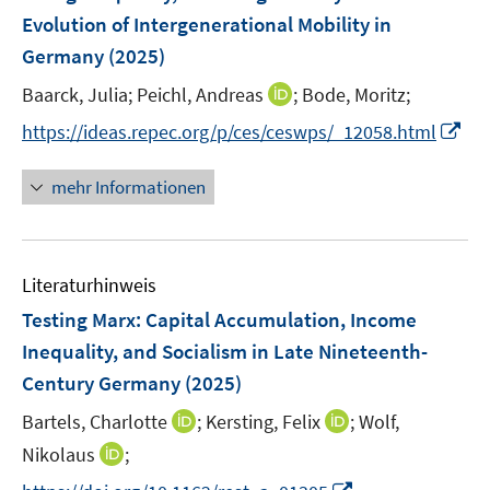
n
e
Evolution of Intergenerational Mobility in
n
Germany
(2025)
s
t
I
Baarck, Julia;
Peichl, Andreas
;
Bode, Moritz;
e
n
I
https://ideas.repec.org/p/ces/ceswps/_12058.html
r
n
n
ö
e
n
mehr Informationen
f
u
e
f
e
u
n
m
e
e
F
Literaturhinweis
m
n
e
F
Testing Marx: Capital Accumulation, Income
n
e
Inequality, and Socialism in Late Nineteenth-
s
n
Century Germany
(2025)
t
s
e
t
I
I
Bartels, Charlotte
;
Kersting, Felix
;
Wolf,
r
e
n
n
I
Nikolaus
;
ö
r
n
n
n
f
I