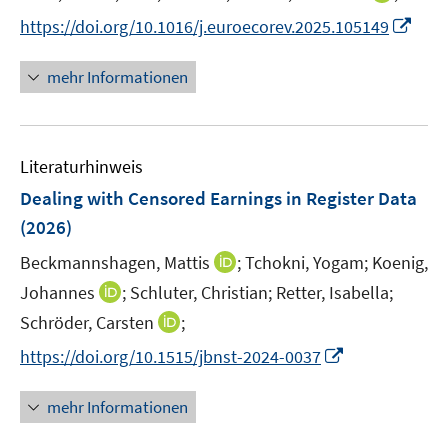
n
I
https://doi.org/10.1016/j.euroecorev.2025.105149
n
n
e
n
mehr Informationen
u
e
e
u
m
e
F
Literaturhinweis
m
e
F
Dealing with Censored Earnings in Register Data
n
e
(2026)
s
n
t
I
Beckmannshagen, Mattis
;
Tchokni, Yogam;
Koenig,
s
e
n
t
I
Johannes
;
Schluter, Christian;
Retter, Isabella;
r
n
e
n
I
Schröder, Carsten
;
ö
e
r
n
n
f
I
https://doi.org/10.1515/jbnst-2024-0037
u
ö
e
n
f
n
e
f
u
e
n
n
m
mehr Informationen
f
e
u
e
e
F
n
m
e
n