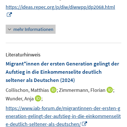
r
t
https://ideas.repec.org/p/diw/diwwpp/dp2068.html
ö
e
I
f
r
n
f
ö
n
n
mehr Informationen
f
e
e
f
u
n
n
e
e
Literaturhinweis
m
n
F
Migrant*innen der ersten Generation gelingt der
e
Aufstieg in die Einkommenselite deutlich
n
seltener als Deutschen
(2024)
s
t
I
I
Collischon, Matthias
;
Zimmermann, Florian
;
e
n
n
I
Wunder, Anja
;
r
n
n
n
https://www.iab-forum.de/migrantinnen-der-ersten-g
ö
e
e
n
eneration-gelingt-der-aufstieg-in-die-einkommenselit
f
u
u
e
f
I
e
e
e-deutlich-seltener-als-deutschen/
u