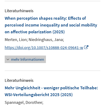
e
F
e
n
e
Literaturhinweis
m
n
F
When perception shapes reality: Effects of
s
e
perceived income inequality and social mobility
t
n
e
on affective polarization
(2025)
s
r
t
Merten, Lion;
Niedringhaus, Jana;
ö
e
I
https://doi.org/10.1007/s10888-024-09641-w
f
r
n
f
ö
n
n
mehr Informationen
f
e
e
f
u
n
n
e
e
Literaturhinweis
m
n
F
Mehr Ungleichheit - weniger politische Teilhabe:
e
WSI-Verteilungsbericht 2025
(2025)
n
Spannagel, Dorothee;
s