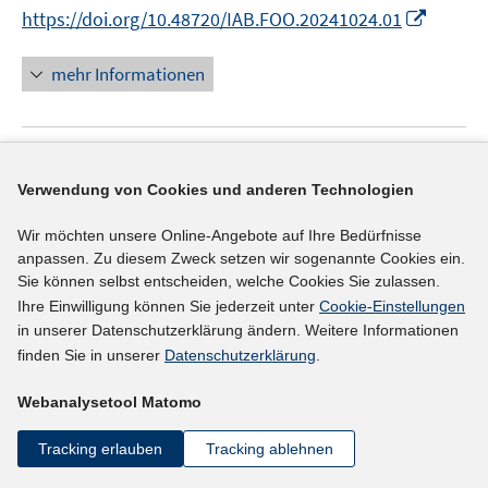
n
n
m
m
I
https://doi.org/10.48720/IAB.FOO.20241024.01
e
e
n
F
F
n
m
n
e
e
e
n
F
mehr Informationen
u
n
n
e
e
e
s
s
u
n
m
t
t
e
s
F
e
e
Literaturhinweis
m
t
Verwendung von Cookies und anderen Technologien
e
r
r
F
e
Organized Labor, Labor Market Imperfections,
n
ö
ö
e
r
and Employer Wage Premia
(2024)
Wir möchten unsere Online-Angebote auf Ihre Bedürfnisse
s
f
f
n
ö
anpassen. Zu diesem Zweck setzen wir sogenannte Cookies ein.
t
I
f
I
f
Dobbelaere, Sabien
;
Hirsch, Boris
;
Müller,
s
f
Sie können selbst entscheiden, welche Cookies Sie zulassen.
e
n
n
n
n
t
I
f
Steffen
;
Neuschäffer, Georg;
Ihre Einwilligung können Sie jederzeit unter
Cookie-Einstellungen
r
n
e
n
e
e
n
n
in unserer Datenschutzerklärung ändern. Weitere Informationen
I
https://doi.org/10.1177/00197939241237757
ö
e
n
e
n
r
finden Sie in unserer
Datenschutzerklärung
.
n
e
n
f
u
u
ö
e
n
n
mehr Informationen
f
e
e
Webanalysetool Matomo
f
u
e
n
m
m
f
e
u
Tracking erlauben
Tracking ablehnen
e
F
F
n
m
e
n
e
e
e