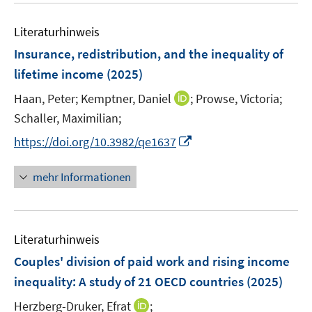
e
m
e
n
F
Literaturhinweis
m
e
F
Insurance, redistribution, and the inequality of
n
e
lifetime income
(2025)
s
n
t
I
Haan, Peter;
Kemptner, Daniel
;
Prowse, Victoria;
s
e
n
t
Schaller, Maximilian;
r
n
e
I
https://doi.org/10.3982/qe1637
ö
e
r
n
f
u
ö
n
mehr Informationen
f
e
f
e
n
m
f
u
e
F
n
e
n
e
e
Literaturhinweis
m
n
n
F
Couples' division of paid work and rising income
s
e
inequality: A study of 21 OECD countries
(2025)
t
n
e
I
Herzberg-Druker, Efrat
;
s