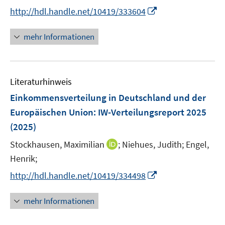
t
I
http://hdl.handle.net/10419/333604
e
n
r
n
mehr Informationen
ö
e
f
u
f
e
n
Literaturhinweis
m
e
F
Einkommensverteilung in Deutschland und der
n
e
Europäischen Union
:
IW-Verteilungsreport 2025
n
(2025)
s
t
I
Stockhausen, Maximilian
;
Niehues, Judith;
Engel,
e
n
Henrik;
r
n
I
http://hdl.handle.net/10419/334498
ö
e
n
f
u
n
mehr Informationen
f
e
e
n
m
u