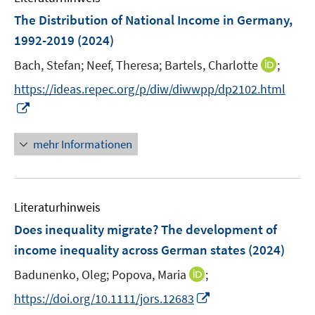
n
n
e
F
The Distribution of National Income in Germany,
s
s
n
e
t
t
1992-2019
(2024)
s
n
e
e
t
I
Bach, Stefan;
Neef, Theresa;
Bartels, Charlotte
;
s
r
r
e
n
t
https://ideas.repec.org/p/diw/diwwpp/dp2102.html
ö
ö
r
n
e
I
f
f
ö
e
r
n
f
f
f
u
ö
n
n
n
f
mehr Informationen
e
f
e
e
e
n
m
f
u
n
n
e
F
n
e
n
e
e
Literaturhinweis
m
n
n
F
Does inequality migrate? The development of
s
e
income inequality across German states
(2024)
t
n
e
I
Badunenko, Oleg;
Popova, Maria
;
s
r
n
t
I
https://doi.org/10.1111/jors.12683
ö
n
e
n