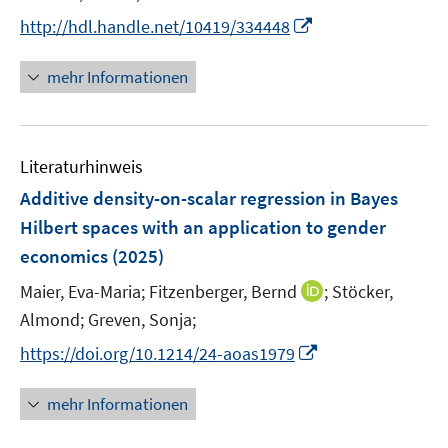
r
r
t
I
http://hdl.handle.net/10419/334448
ö
ö
e
n
f
f
r
n
mehr Informationen
f
f
ö
e
n
n
f
u
e
e
f
e
n
n
n
Literaturhinweis
m
e
F
Additive density-on-scalar regression in Bayes
n
e
Hilbert spaces with an application to gender
n
economics
(2025)
s
t
I
Maier, Eva-Maria;
Fitzenberger, Bernd
;
Stöcker,
e
n
Almond;
Greven, Sonja;
r
n
I
https://doi.org/10.1214/24-aoas1979
ö
e
n
f
u
n
mehr Informationen
f
e
e
n
m
u