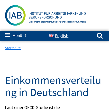
Springe
zum
Inhalt
Suchen nach:
≡
English
Menü
✘
Startseite
Einkommensverteilu
ng in Deutschland
Laut einer OECD-Studie ist die