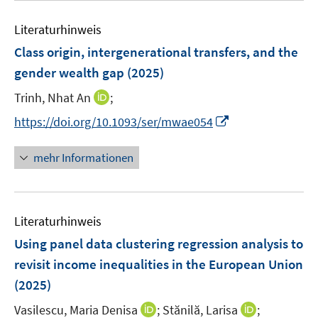
e
F
e
n
e
Literaturhinweis
m
n
F
Class origin, intergenerational transfers, and the
s
e
gender wealth gap
(2025)
t
n
e
I
Trinh, Nhat An
;
s
r
n
t
I
https://doi.org/10.1093/ser/mwae054
ö
n
e
n
f
e
r
n
mehr Informationen
f
u
ö
e
n
e
f
u
e
m
f
e
n
F
n
Literaturhinweis
m
e
e
F
Using panel data clustering regression analysis to
n
n
e
revisit income inequalities in the European Union
s
n
(2025)
t
s
e
t
I
I
Vasilescu, Maria Denisa
;
Stănilă, Larisa
;