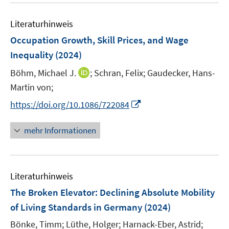
n
n
n
e
e
Literaturhinweis
m
n
F
Occupation Growth, Skill Prices, and Wage
e
Inequality
(2024)
n
I
Böhm, Michael J.
;
Schran, Felix;
Gaudecker, Hans-
s
n
t
Martin von;
n
e
I
https://doi.org/10.1086/722084
e
r
n
u
ö
n
mehr Informationen
e
f
e
m
f
u
F
n
e
e
e
Literaturhinweis
m
n
n
F
The Broken Elevator: Declining Absolute Mobility
s
e
of Living Standards in Germany
(2024)
t
n
e
Bönke, Timm;
Lüthe, Holger;
Harnack-Eber, Astrid;
s