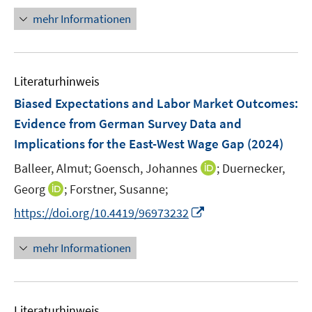
f
e
r
n
mehr Informationen
f
u
ö
e
n
e
f
u
e
m
f
e
n
F
n
Literaturhinweis
m
e
e
F
Biased Expectations and Labor Market Outcomes:
n
n
e
Evidence from German Survey Data and
s
n
Implications for the East-West Wage Gap
t
(2024)
s
e
t
I
Balleer, Almut;
Goensch, Johannes
;
Duernecker,
r
e
n
I
Georg
;
Forstner, Susanne;
ö
r
n
n
f
I
https://doi.org/10.4419/96973232
ö
e
n
f
n
f
u
e
n
n
mehr Informationen
f
e
u
e
e
n
m
e
n
u
e
F
m
e
n
e
F
Literaturhinweis
m