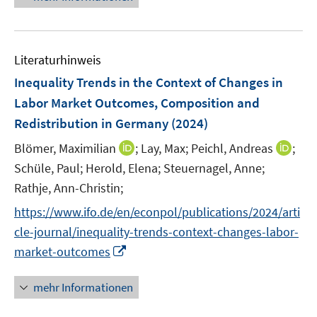
n
e
e
F
u
n
e
e
s
n
Literaturhinweis
m
t
s
F
e
Inequality Trends in the Context of Changes in
t
e
r
e
Labor Market Outcomes, Composition and
n
ö
r
Redistribution in Germany
(2024)
s
f
ö
t
f
I
I
Blömer, Maximilian
;
Lay, Max;
Peichl, Andreas
;
f
e
n
n
n
Schüle, Paul;
Herold, Elena;
Steuernagel, Anne;
f
r
e
n
n
n
Rathje, Ann-Christin;
ö
n
e
e
e
https://www.ifo.de/en/econpol/publications/2024/arti
f
u
u
n
f
cle-journal/inequality-trends-context-changes-labor-
e
e
n
I
m
m
market-outcomes
e
n
F
F
n
n
e
e
mehr Informationen
e
n
n