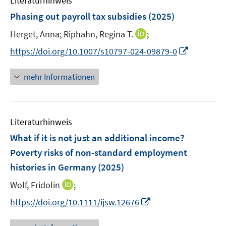
Literaturhinweis
m
n
n
e
F
Phasing out payroll tax subsidies
(2025)
s
s
n
e
t
t
s
I
Herget, Anna;
Riphahn, Regina T.
;
n
e
e
t
n
s
I
https://doi.org/10.1007/s10797-024-09879-0
r
r
e
n
t
n
ö
ö
r
e
e
n
mehr Informationen
f
f
ö
u
r
e
f
f
f
e
ö
u
n
n
f
m
f
e
e
e
n
F
Literaturhinweis
f
m
n
n
e
e
n
F
What if it is not just an additional income?
n
n
e
e
Poverty risks of non-standard employment
s
n
n
histories in Germany
(2025)
t
s
e
t
I
Wolf, Fridolin
;
r
e
n
I
https://doi.org/10.1111/ijsw.12676
ö
r
n
n
f
ö
e
n