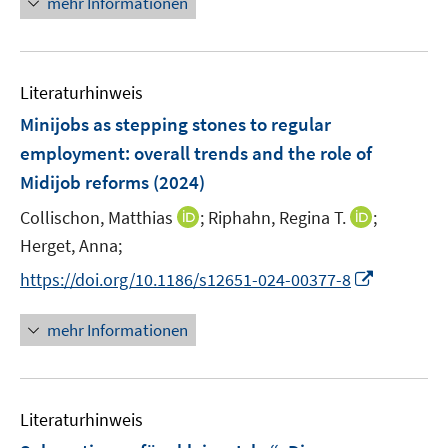
f
mehr Informationen
f
u
e
n
f
e
u
e
n
m
e
n
e
F
Literaturhinweis
m
n
e
F
Minijobs as stepping stones to regular
n
e
employment: overall trends and the role of
s
n
Midijob reforms
t
(2024)
s
e
t
I
I
Collischon, Matthias
;
Riphahn, Regina T.
;
r
e
n
n
Herget, Anna;
ö
r
n
n
I
f
https://doi.org/10.1186/s12651-024-00377-8
ö
e
e
n
f
f
u
u
n
n
mehr Informationen
f
e
e
e
e
n
m
m
u
n
e
F
F
e
n
e
e
Literaturhinweis
m
n
n
F