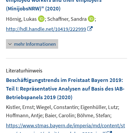
n
(MinijobsNRW)"
(2020)
I
I
Hörnig, Lukas
;
Schaffner, Sandra
;
n
n
I
http://hdl.handle.net/10419/222999
n
n
n
e
e
n
mehr Informationen
u
u
e
e
e
u
m
m
e
F
F
Literaturhinweis
m
e
e
F
Beschäftigungstrends im Freistaat Bayern 2019
:
n
n
e
Teil I: Repräsentative Analysen auf Basis des IAB-
s
s
n
Betriebspanels 2019
t
(2020)
t
s
e
e
t
Kistler, Ernst;
Wiegel, Constantin;
Eigenhüller, Lutz;
r
r
e
Hoffmann, Antje;
Baier, Carolin;
Böhme, Stefan;
ö
ö
r
https://www.stmas.bayern.de/imperia/md/content/st
f
f
ö
f
f
I