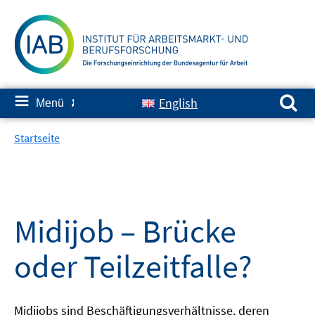
Springe
zum
Inhalt
Suchen nach:
≡
English
Menü
✘
Startseite
Midijob – Brücke
oder Teilzeitfalle?
Midijobs sind Beschäftigungsverhältnisse, deren