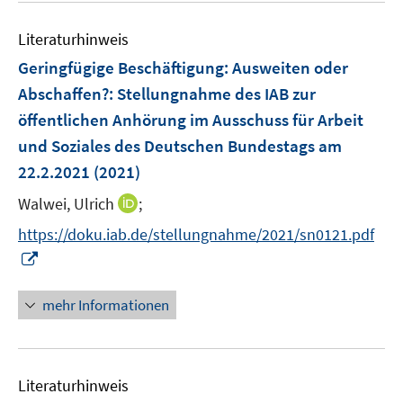
e
m
m
e
n
F
F
Literaturhinweis
m
e
e
F
Geringfügige Beschäftigung: Ausweiten oder
n
n
e
Abschaffen?
:
Stellungnahme des IAB zur
s
s
n
öffentlichen Anhörung im Ausschuss für Arbeit
t
t
s
e
e
und Soziales des Deutschen Bundestags am
t
r
r
e
22.2.2021
(2021)
ö
ö
r
I
Walwei, Ulrich
;
f
f
ö
n
f
f
https://doku.iab.de/stellungnahme/2021/sn0121.pdf
f
n
n
n
f
I
e
e
e
n
n
u
n
n
e
n
mehr Informationen
e
n
e
m
u
F
e
e
Literaturhinweis
m
n