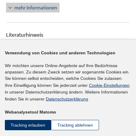
ö
n
mehr Informationen
f
e
f
u
n
e
e
Literaturhinweis
m
n
F
Beschäftigungstrends im Freistaat Bayern 2018
:
e
Teil I: Repräsentative Analysen auf Basis des IAB-
Verwendung von Cookies und anderen Technologien
n
Betriebspanels 2018
(2019)
s
Wir möchten unsere Online-Angebote auf Ihre Bedürfnisse
t
Kistler, Ernst;
Baier, Carolin;
Holler, Markus;
anpassen. Zu diesem Zweck setzen wir sogenannte Cookies ein.
e
Sie können selbst entscheiden, welche Cookies Sie zulassen.
Eigenhüller, Lutz;
Böhme, Stefan;
Hoffmann, Antje;
r
Ihre Einwilligung können Sie jederzeit unter
Cookie-Einstellungen
https://www.stmas.bayern.de/imperia/md/content/st
in unserer Datenschutzerklärung ändern. Weitere Informationen
ö
mas/stmas_inet/arbeit/191028_panel_i_final_180620
finden Sie in unserer
Datenschutzerklärung
.
f
I
19.pdf
f
Webanalysetool Matomo
n
n
n
e
mehr Informationen
Tracking erlauben
Tracking ablehnen
e
n