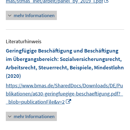
mas/stmas_inet/arbeit/panel_by_2019_i.pdf
f
n
n
n
f
e
e
n
mehr Informationen
n
n
n
e
e
u
n
e
Literaturhinweis
m
F
Geringfügige Beschäftigung und Beschäftigung
e
im Übergangsbereich
:
Sozialversicherungsrecht,
n
Arbeitsrecht, Steuerrecht, Beispiele, Mindestlohn
s
(2020)
t
e
https://www.bmas.de/SharedDocs/Downloads/DE/Pu
r
blikationen/a630-geringfuegige-beschaeftigung.pdf?_
ö
I
_blob=publicationFile&v=2
f
n
f
n
mehr Informationen
n
e
e
u