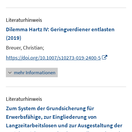
e
m
m
u
n
F
F
e
e
e
Literaturhinweis
m
n
n
F
Dilemma Hartz IV: Geringverdiener entlasten
s
s
e
(2019)
t
t
n
e
e
Breuer, Christian;
s
r
r
t
I
https://doi.org/10.1007/s10273-019-2400-5
ö
ö
e
n
f
f
r
n
mehr Informationen
f
f
ö
e
n
n
f
u
e
e
f
e
n
n
n
Literaturhinweis
m
e
F
Zum System der Grundsicherung für
n
e
Erwerbsfähige, zur Eingliederung von
n
Langzeitarbeitslosen und zur Ausgestaltung der
s