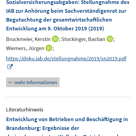
Sozialversicherungsabgaben
:
Stellungnahme des
t
e
IAB zur Anhörung beim Sachverständigenrat zur
r
Begutachtung der gesamtwirtschaftlichen
ö
Entwicklung am 9. Oktober 2019
(2019)
f
I
I
Bruckmeier, Kerstin
;
Stockinger, Bastian
f
;
n
n
n
I
Wiemers, Jürgen
;
n
n
e
n
https://doku.iab.de/stellungnahme/2019/sn2019.pdf
e
e
n
n
I
u
u
e
n
e
e
u
n
mehr Informationen
m
m
e
e
F
F
m
u
e
e
F
e
n
n
e
Literaturhinweis
m
s
s
n
F
Entwicklung von Betrieben und Beschäftigung in
t
t
s
e
e
e
Brandenburg
:
Ergebnisse der
t
n
r
r
e