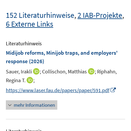
152 Literaturhinweise
,
2 IAB-Projekte
,
6 Externe Links
Literaturhinweis
Midijob reforms, Minijob traps, and employers'
response
(2026)
I
I
Sauer, Irakli
;
Collischon, Matthias
;
Riphahn,
n
n
I
Regina T.
;
n
n
n
I
https://www.laser.fau.de/papers/paper/591.pdf
e
e
n
n
u
u
e
n
mehr Informationen
e
e
u
e
m
m
e
u
F
F
m
e
e
e
F