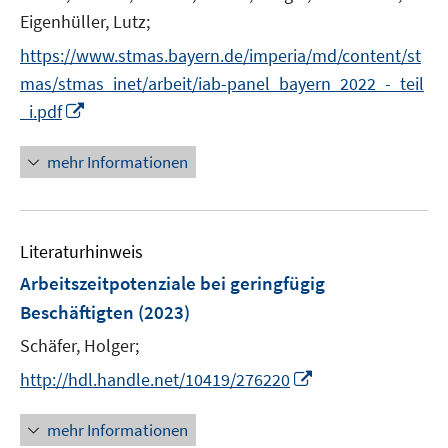
r
e
Eigenhüller, Lutz;
f
f
ö
r
n
n
https://www.stmas.bayern.de/imperia/md/content/st
f
ö
e
e
mas/stmas_inet/arbeit/iab-panel_bayern_2022_-_teil
f
f
n
n
n
I
_i.pdf
f
e
n
n
n
n
e
mehr Informationen
e
n
u
e
Literaturhinweis
m
F
Arbeitszeitpotenziale bei geringfügig
e
Beschäftigten
(2023)
n
Schäfer, Holger;
s
t
I
http://hdl.handle.net/10419/276220
e
n
r
n
mehr Informationen
ö