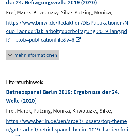
der 24. Befragungswelle 2019
(2020)
s
s
n
t
t
Frei, Marek;
Kriwoluzky, Silke;
Putzing, Monika;
s
e
e
t
https://www.bmwi.de/Redaktion/DE/Publikationen/N
r
r
e
eue-Laender/iab-arbeitgeberbefragung-2019-lang.pd
ö
ö
r
I
f?__blob=publicationFile&v=8
f
f
ö
n
f
f
f
n
n
n
mehr Informationen
f
e
e
e
n
u
n
n
e
e
n
Literaturhinweis
m
F
Betriebspanel Berlin 2019
:
Ergebnisse der 24.
e
Welle
(2020)
n
Frei, Marek;
Putzing, Monika;
Kriwoluzky, Silke;
s
t
https://www.berlin.de/sen/arbeit/_assets/top-theme
e
n/gute-arbeit/betriebspanel_berlin_2019_barrierefrei.
r