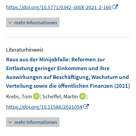
e
n
n
t
I
https://doi.org/10.5771/0342-300X-2021-2-160
r
n
n
e
n
ö
e
e
r
n
mehr Informationen
f
u
u
ö
e
f
e
e
f
u
n
m
m
f
e
e
F
F
n
Literaturhinweis
m
n
e
e
e
F
Raus aus der Minijobfalle
:
Reformen zur
n
n
n
e
Entlastung geringer Einkommen und ihre
s
s
n
Auswirkungen auf Beschäftigung, Wachstum und
t
t
s
e
e
Verteilung sowie die öffentlichen Finanzen
(2021)
t
r
r
e
I
I
Krebs, Tom
;
Scheffel, Martin
;
ö
ö
r
n
n
f
f
I
https://doi.org/10.11586/2021054
ö
n
n
f
f
n
f
e
e
n
n
n
mehr Informationen
f
u
u
e
e
e
n
e
e
n
n
u