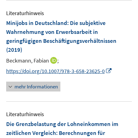
n
e
Literaturhinweis
m
F
Minijobs in Deutschland
:
Die subjektive
e
Wahrnehmung von Erwerbsarbeit in
n
geringfügigen Beschäftigungsverhältnissen
s
(2019)
t
e
I
Beckmann, Fabian
;
r
n
I
https://doi.org/10.1007/978-3-658-23625-0
ö
n
n
f
e
n
mehr Informationen
f
u
e
n
e
u
e
m
e
n
F
Literaturhinweis
m
e
F
Die Grenzbelastung der Lohneinkommen im
n
e
zeitlichen Vergleich
:
Berechnungen für
s
n