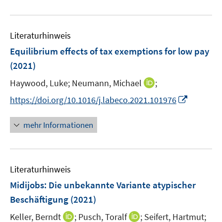
e
n
f
e
n
u
e
n
m
e
n
e
F
Literaturhinweis
m
n
e
F
Equilibrium effects of tax exemptions for low pay
n
e
(2021)
s
n
t
I
Haywood, Luke;
Neumann, Michael
;
s
e
n
t
I
https://doi.org/10.1016/j.labeco.2021.101976
r
n
e
n
ö
e
r
n
mehr Informationen
f
u
ö
e
f
e
f
u
n
m
f
e
e
F
n
Literaturhinweis
m
n
e
e
F
Midijobs: Die unbekannte Variante atypischer
n
n
e
Beschäftigung
(2021)
s
n
t
I
I
Keller, Berndt
;
Pusch, Toralf
;
Seifert, Hartmut;
s