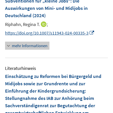
Subventionen für „kleine Jobs“
:
Die
s
s
e
Auswirkungen von Mini- und Midijobs in
t
t
n
e
e
Deutschland
(2024)
s
r
r
t
I
Riphahn, Regina T.
;
ö
ö
e
n
I
f
f
https://doi.org/10.1007/s11943-024-00335-3
r
n
n
f
f
ö
e
n
n
n
mehr Informationen
f
u
e
e
e
f
e
u
n
n
n
m
e
e
F
Literaturhinweis
m
n
e
F
Einschätzung zu Reformen bei Bürgergeld und
n
e
Midijobs sowie zur Grundrente und zur
s
n
Einführung der Kindergrundsicherung
t
:
s
e
Stellungnahme des IAB zur Anhörung beim
t
r
e
Sachverständigenrat zur Begutachtung der
ö
r
gesamtwirtschaftlichen Entwicklung am