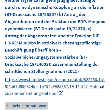
Verdienstgrenze für geringfügig Beschäftigte
r
durch eine dynamische Kopplung an die Inflation
ö
(BT-Drucksache 19/25807) b) Antrag der
f
Abgeordneten und der Fraktion der FDP: Minijobs
f
dynamisieren (BT-Drucksache 19/24370) c)
n
e
Antrag der Abgeordneten und der Fraktion DIE
n
LINKE: Minijobs in sozialversicherungspflichtige
Beschäftigung überführen –
Sozialversicherungssysteme stärken (BT-
Drucksache 19/24003)
:
Zusammenstellung der
schriftlichen Stellungnahmen
(2021)
https://www.bundestag.de/resource/blob/822256/1a1
9f4b67d9968245cc1b794c9925987/19-11-952-Material
I
zusammenstellung-data.pdf
n
n
mehr Informationen