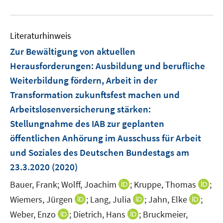
e
u
e
Literaturhinweis
m
F
Zur Bewältigung von aktuellen
e
Herausforderungen: Ausbildung und berufliche
n
Weiterbildung fördern, Arbeit in der
s
Transformation zukunftsfest machen und
t
e
Arbeitslosenversicherung stärken
:
r
Stellungnahme des IAB zur geplanten
ö
öffentlichen Anhörung im Ausschuss für Arbeit
f
und Soziales des Deutschen Bundestags am
f
23.3.2020
(2020)
n
e
I
I
Bauer, Frank;
Wolff, Joachim
;
Kruppe, Thomas
;
n
n
n
I
I
I
Wiemers, Jürgen
;
Lang, Julia
;
Jahn, Elke
;
n
n
n
n
n
I
I
Weber, Enzo
;
Dietrich, Hans
;
Bruckmeier,
e
e
n
n
n