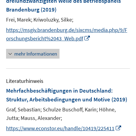
dreiundzwanzigsten Welle des Betriebspanels
s
ö
ö
r
Brandenburg
(2019)
t
f
f
ö
e
f
f
Frei, Marek;
Kriwoluzky, Silke;
f
r
n
n
f
https://msgiv.brandenburg.de/sixcms/media.php/9/F
ö
e
e
n
I
orschungsbericht%2043_Web.pdf
f
n
n
e
n
f
n
n
n
mehr Informationen
e
e
u
n
e
Literaturhinweis
m
F
Mehrfachbeschäftigungen in Deutschland
:
e
Struktur, Arbeitsbedingungen und Motive
(2019)
n
Graf, Sebastian;
Schulze Buschoff, Karin;
Höhne,
s
t
Jutta;
Mauss, Alexander;
e
I
https://www.econstor.eu/handle/10419/225411
r
n