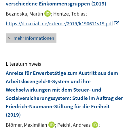
verschiedene Einkommensgruppen
t
(2019)
s
e
t
I
Beznoska, Martin
;
Hentze, Tobias;
r
e
n
I
https://doku.iab.de/externe/2019/k190611v19.pdf
ö
r
n
n
f
ö
e
n
f
mehr Informationen
f
u
e
n
f
e
u
e
n
m
e
n
e
F
Literaturhinweis
m
n
e
F
Anreize für Erwerbstätige zum Austritt aus dem
n
e
Arbeitslosengeld-II-System und ihre
s
n
Wechselwirkungen mit dem Steuer- und
t
s
e
Sozialversicherungssystem
:
Studie im Auftrag der
t
r
e
Friedrich-Naumann-Stiftung für die Freiheit
ö
r
(2019)
f
ö
f
I
I
Blömer, Maximilian
;
Peichl, Andreas
;
f