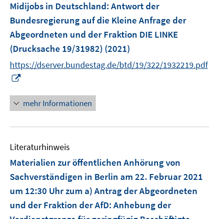
F
Midijobs in Deutschland
:
Antwort der
s
e
Bundesregierung auf die Kleine Anfrage der
t
n
e
Abgeordneten und der Fraktion DIE LINKE
s
r
(Drucksache 19/31982)
(2021)
t
ö
e
https://dserver.bundestag.de/btd/19/322/1932219.pdf
f
r
I
f
ö
n
n
f
n
e
mehr Informationen
f
e
n
n
u
e
e
n
Literaturhinweis
m
F
Materialien zur öffentlichen Anhörung von
e
Sachverständigen in Berlin am 22. Februar 2021
n
um 12:30 Uhr zum a) Antrag der Abgeordneten
s
und der Fraktion der AfD: Anhebung der
t
e