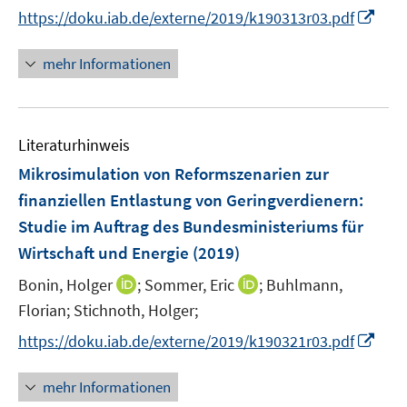
n
n
n
f
I
https://doku.iab.de/externe/2019/k190313r03.pdf
e
n
n
n
n
n
e
e
e
n
mehr Informationen
u
u
n
e
e
e
u
m
m
e
F
F
Literaturhinweis
m
e
e
F
Mikrosimulation von Reformszenarien zur
n
n
e
finanziellen Entlastung von Geringverdienern
:
s
s
n
Studie im Auftrag des Bundesministeriums für
t
t
s
e
e
Wirtschaft und Energie
(2019)
t
r
r
e
I
I
Bonin, Holger
;
Sommer, Eric
;
Buhlmann,
ö
ö
r
n
n
Florian;
Stichnoth, Holger;
f
f
ö
n
n
f
f
I
https://doku.iab.de/externe/2019/k190321r03.pdf
f
e
e
n
n
n
f
u
u
e
e
n
n
mehr Informationen
e
e
n
n
e