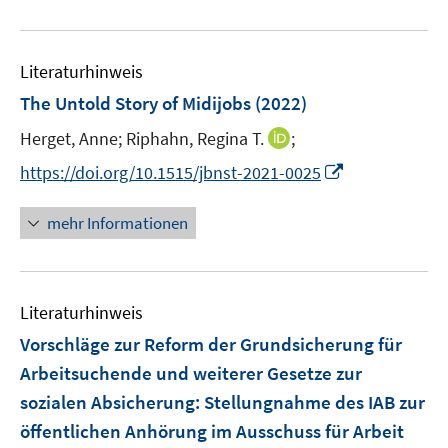
e
f
u
f
e
n
Literaturhinweis
m
e
F
The Untold Story of Midijobs
(2022)
n
e
I
Herget, Anne;
Riphahn, Regina T.
;
n
n
s
I
https://doi.org/10.1515/jbnst-2021-0025
n
t
n
e
e
n
mehr Informationen
u
r
e
e
ö
u
m
f
e
F
Literaturhinweis
f
m
e
n
F
Vorschläge zur Reform der Grundsicherung für
n
e
e
Arbeitsuchende und weiterer Gesetze zur
s
n
n
sozialen Absicherung
:
Stellungnahme des IAB zur
t
s
e
öffentlichen Anhörung im Ausschuss für Arbeit
t