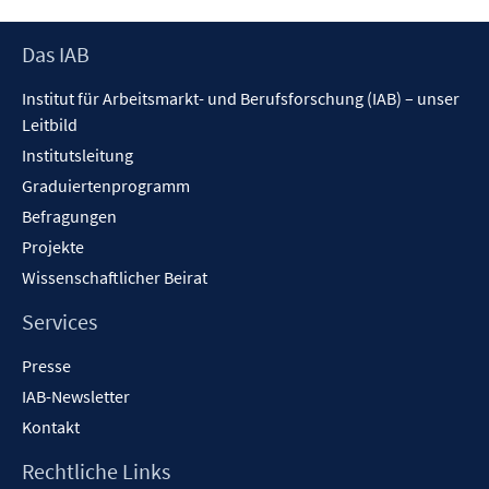
öffnen
Footer
Das IAB
Inhalt
Institut für Arbeitsmarkt- und Berufsforschung (IAB) – unser
Leitbild
Institutsleitung
Graduiertenprogramm
Befragungen
Projekte
Wissenschaftlicher Beirat
Services
Presse
IAB-Newsletter
Kontakt
Rechtliche Links