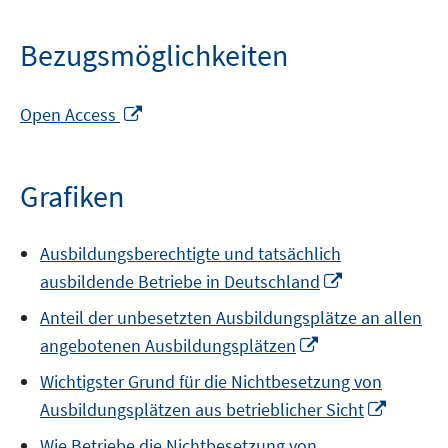
Bezugsmöglichkeiten
In
Open Access
neuem
Fenster
öffnen
Grafiken
Ausbildungsberechtigte und tatsächlich
In
ausbildende Betriebe in Deutschland
neuem
Anteil der unbesetzten Ausbildungsplätze an allen
Fenster
In
angebotenen Ausbildungsplätzen
öffnen
neuem
Wichtigster Grund für die Nichtbesetzung von
Fenster
In
Ausbildungsplätzen aus betrieblicher Sicht
öffnen
neuem
Wie Betriebe die Nichtbesetzung von