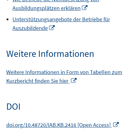
Fenster
In
Ausbildungsplätzen erklären
öffnen
neuem
Unterstützungsangebote der Betriebe für
Fenster
In
Auszubildende
öffnen
neuem
Fenster
öffnen
Weitere Informationen
Weitere Informationen in Form von Tabellen zum
In
Kurzbericht finden Sie hier
neuem
Fenster
öffnen
DOI
In
doi.org/10.48720/IAB.KB.2416 [Open Access]
neuem
Fenster