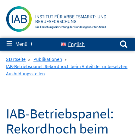
Springe
zum
Inhalt
Suchen nach:
≡
English
Menü
✘
Startseite
»
Publikationen
»
IAB-Betriebspanel: Rekordhoch beim Anteil der unbesetzten
Ausbildungsstellen
IAB-Betriebspanel:
Rekordhoch beim