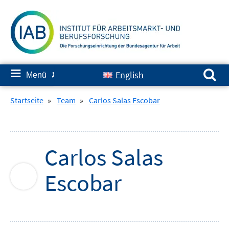
Springe
zum
Inhalt
Suchen nach:
≡
English
Menü
✘
Startseite
»
Team
»
Carlos Salas Escobar
Carlos
Salas
Escobar