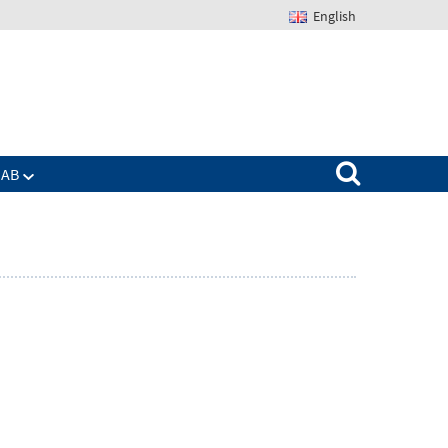
English
Suchen nach:
IAB
Zeige
enü
Untermenü
für
Das
IAB