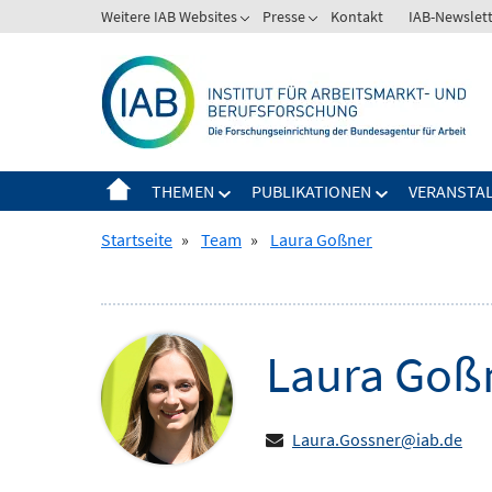
Springe
Weitere IAB Websites
Presse
Kontakt
IAB-Newslet
Zeige
Zeige
zum
Untermenü
Untermenü
Inhalt
für
für
Weitere
Presse
IAB
Websites
THEMEN
PUBLIKATIONEN
VERANSTA
Zeige
Zeige
Untermenü
Untermenü
Startseite
»
Team
»
Laura Goßner
für
für
Themen
Publikationen
Laura
Goß
Laura.Gossner@iab.de