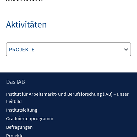
Aktivitäten
PROJEKTE
Footer
Das IAB
Inhalt
Institut für Arbeitsmarkt- und Berufsforschung (IAB) – unser
Leitbild
Institutsleitung
Graduiertenprogramm
Befragungen
Projekte