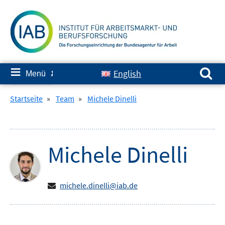
Springe
zum
Inhalt
Suchen nach:
≡
English
Menü
✘
Startseite
»
Team
»
Michele Dinelli
Michele
Dinelli
michele.dinelli@iab.de