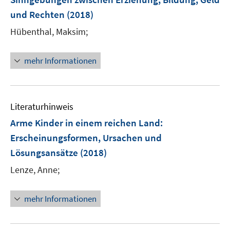
n
e
e
und Rechten
(2018)
s
r
r
t
Hübenthal, Maksim;
ö
ö
e
f
f
r
mehr Informationen
f
f
ö
n
n
f
e
e
f
n
n
n
Literaturhinweis
e
Arme Kinder in einem reichen Land:
n
Erscheinungsformen, Ursachen und
Lösungsansätze
(2018)
Lenze, Anne;
mehr Informationen