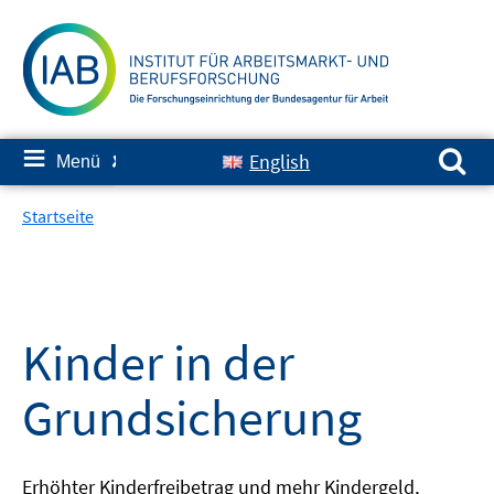
Springe
zum
Inhalt
Suchen nach:
≡
English
Menü
✘
Startseite
Kinder in der
Grundsicherung
Erhöhter Kinderfreibetrag und mehr Kindergeld,