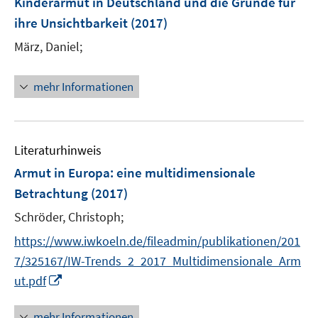
Kinderarmut in Deutschland und die Gründe für
e
ihre Unsichtbarkeit
(2017)
n
März, Daniel;
s
t
e
mehr Informationen
r
ö
f
Literaturhinweis
f
n
Armut in Europa
:
eine multidimensionale
e
Betrachtung
(2017)
n
Schröder, Christoph;
https://www.iwkoeln.de/fileadmin/publikationen/201
7/325167/IW-Trends_2_2017_Multidimensionale_Arm
I
ut.pdf
n
n
mehr Informationen