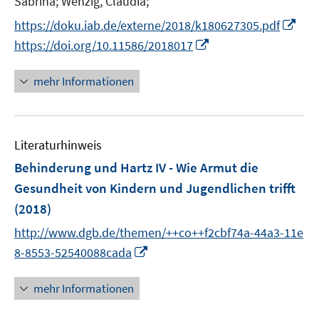
Sabrina;
Wenzig, Claudia;
r
n
n
I
https://doku.iab.de/externe/2018/k180627305.pdf
ö
e
e
n
I
https://doi.org/10.11586/2018017
f
u
u
n
n
f
e
e
e
n
n
mehr Informationen
m
m
u
e
e
F
F
e
u
n
e
e
m
e
n
n
F
Literaturhinweis
m
s
s
e
F
Behinderung und Hartz IV - Wie Armut die
t
t
n
e
e
e
Gesundheit von Kindern und Jugendlichen trifft
s
n
r
r
(2018)
t
s
ö
ö
e
t
http://www.dgb.de/themen/++co++f2cbf74a-44a3-11e
f
f
r
e
I
8-8553-52540088cada
f
f
ö
r
n
n
n
f
ö
n
e
e
mehr Informationen
f
f
e
n
n
n
f
u