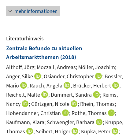
n
n
mehr Informationen
e
u
e
Literaturhinweis
m
F
Zentrale Befunde zu aktuellen
e
Arbeitsmarktthemen
(2018)
n
Althoff, Jörg;
Moczall, Andreas;
Möller, Joachim;
s
t
I
I
Anger, Silke
;
Osiander, Christopher
;
Bossler,
e
n
n
I
I
I
Mario
;
Rauch, Angela
;
Brücker, Herbert
;
r
n
n
n
n
n
I
I
Reichelt, Malte
;
Dummert, Sandra
;
Reims,
ö
e
e
n
n
n
n
n
I
I
Nancy
;
Gürtzgen, Nicole
;
Rhein, Thomas;
f
u
u
e
e
e
n
n
n
n
f
e
I
e
I
Hohendanner, Christian
;
Rothe, Thomas
;
u
u
u
e
e
n
n
n
m
n
m
n
e
e
I
e
Kaufmann, Klara;
Schwengler, Barbara
;
Kruppe,
u
u
e
e
e
F
n
F
n
m
m
n
m
I
e
I
e
I
Thomas
;
Seibert, Holger
;
Kupka, Peter
;
u
u
n
e
e
e
e
F
F
n
F