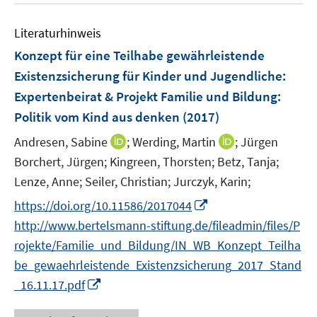
e
n
e
n
e
Literaturhinweis
m
n
F
Konzept für eine Teilhabe gewährleistende
e
Existenzsicherung für Kinder und Jugendliche
:
n
Expertenbeirat & Projekt Familie und Bildung:
s
Politik vom Kind aus denken
(2017)
t
e
I
I
Andresen, Sabine
;
Werding, Martin
;
Jürgen
r
n
n
Borchert, Jürgen;
Kingreen, Thorsten;
Betz, Tanja;
ö
n
n
Lenze, Anne;
Seiler, Christian;
Jurczyk, Karin;
f
e
e
f
I
https://doi.org/10.11586/2017044
u
u
n
n
http://www.bertelsmann-stiftung.de/fileadmin/files/P
e
e
e
n
m
m
rojekte/Familie_und_Bildung/IN_WB_Konzept_Teilha
n
e
F
F
be_gewaehrleistende_Existenzsicherung_2017_Stand
u
e
e
I
_16.11.17.pdf
e
n
n
n
m
s
s
n