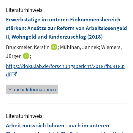
e
Literaturhinweis
m
F
Erwerbstätige im unteren Einkommensbereich
e
stärken
:
Ansätze zur Reform von Arbeitslosengeld
n
II, Wohngeld und Kinderzuschlag
(2018)
s
t
I
Bruckmeier, Kerstin
;
Mühlhan, Jannek;
Wiemers,
e
n
I
Jürgen
;
r
n
n
https://doku.iab.de/forschungsbericht/2018/fb0918.p
ö
e
n
I
df
f
u
e
n
f
e
u
n
n
mehr Informationen
m
e
e
e
F
m
u
n
e
F
e
n
e
Literaturhinweis
m
s
n
F
Arbeit muss sich lohnen - auch im unteren
t
s
e
e