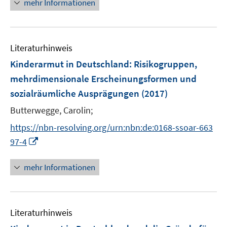
mehr Informationen
F
t
t
e
e
e
e
u
n
r
r
e
s
ö
ö
Literaturhinweis
m
t
f
f
F
Kinderarmut in Deutschland
:
Risikogruppen,
e
f
f
e
r
mehrdimensionale Erscheinungsformen und
n
n
n
ö
sozialräumliche Ausprägungen
e
(2017)
e
s
f
n
n
t
Butterwegge, Carolin;
f
e
n
https://nbn-resolving.org/urn:nbn:de:0168-ssoar-663
r
e
I
97-4
ö
n
n
f
n
mehr Informationen
f
e
n
u
e
e
n
Literaturhinweis
m
F