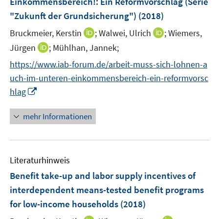
Einkommensbereich!
:
Ein Reformvorschlag (Serie
t
n
r
e
"Zukunft der Grundsicherung")
(2018)
s
ö
r
t
I
I
Bruckmeier, Kerstin
;
Walwei, Ulrich
;
Wiemers,
f
ö
e
n
n
f
I
Jürgen
;
Mühlhan, Jannek;
f
r
n
n
n
n
f
https://www.iab-forum.de/arbeit-muss-sich-lohnen-a
ö
e
e
e
n
n
uch-im-unteren-einkommensbereich-ein-reformvorsc
f
u
u
n
e
e
f
I
e
e
hlag
u
n
n
n
m
m
e
e
n
F
F
mehr Informationen
m
n
e
e
e
F
u
n
n
e
e
s
s
n
Literaturhinweis
m
t
t
s
F
e
e
Benefit take-up and labor supply incentives of
t
e
r
r
e
interdependent means-tested benefit programs
n
ö
ö
r
for low-income households
(2018)
s
f
f
ö