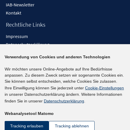
IAB-Newsletter
Kontakt
Rechtliche Links
Impressum
Datenschutzerklärung
Erklärung zur Barrierefreiheit
Verwendung von Cookies und anderen Technologien
Barrieren melden
Wir möchten unsere Online-Angebote auf Ihre Bedürfnisse
Social-Media-Kanäle
anpassen. Zu diesem Zweck setzen wir sogenannte Cookies ein.
Sie können selbst entscheiden, welche Cookies Sie zulassen.
BlueSky
Ihre Einwilligung können Sie jederzeit unter
Cookie-Einstellungen
YouTube
in unserer Datenschutzerklärung ändern. Weitere Informationen
LinkedIn
finden Sie in unserer
Datenschutzerklärung
.
XING
Webanalysetool Matomo
kununu
Netiquette
Tracking erlauben
Tracking ablehnen