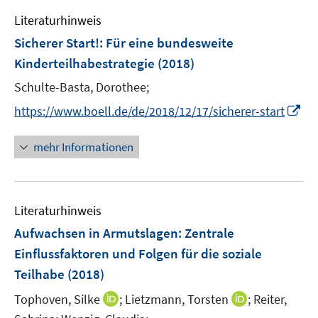
Literaturhinweis
Sicherer Start!
:
Für eine bundesweite
Kinderteilhabestrategie
(2018)
Schulte-Basta, Dorothee;
I
https://www.boell.de/de/2018/12/17/sicherer-start
n
n
mehr Informationen
e
u
e
Literaturhinweis
m
F
Aufwachsen in Armutslagen
:
Zentrale
e
Einflussfaktoren und Folgen für die soziale
n
Teilhabe
(2018)
s
t
I
I
Tophoven, Silke
;
Lietzmann, Torsten
;
Reiter,
e
n
n