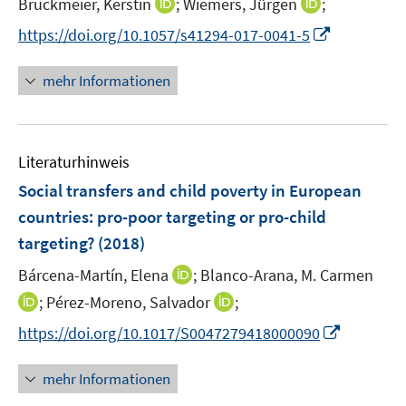
t
f
f
I
I
Bruckmeier, Kerstin
;
Wiemers, Jürgen
;
f
e
n
n
n
n
f
I
https://doi.org/10.1057/s41294-017-0041-5
r
e
e
n
n
n
n
ö
n
n
e
e
e
n
mehr Informationen
f
u
u
n
e
f
e
e
u
n
m
m
e
e
F
F
Literaturhinweis
m
n
e
e
F
Social transfers and child poverty in European
n
n
e
countries
:
pro-poor targeting or pro-child
s
s
n
targeting?
(2018)
t
t
s
e
e
t
I
Bárcena-Martín, Elena
;
Blanco-Arana, M. Carmen
r
r
e
n
I
I
;
Pérez-Moreno, Salvador
;
ö
ö
r
n
n
n
f
f
I
https://doi.org/10.1017/S0047279418000090
ö
e
n
n
f
f
n
f
u
e
e
n
n
n
mehr Informationen
f
e
u
u
e
e
e
n
m