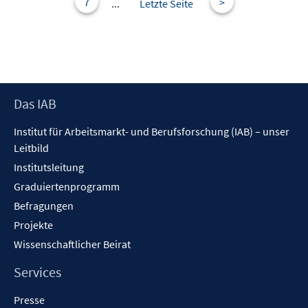
s
7
>
...
Letzte Seite
t
e
r
ö
f
f
Footer
Das IAB
n
Inhalt
Institut für Arbeitsmarkt- und Berufsforschung (IAB) – unser
e
Leitbild
n
Institutsleitung
Graduiertenprogramm
Befragungen
Projekte
Wissenschaftlicher Beirat
Services
Presse