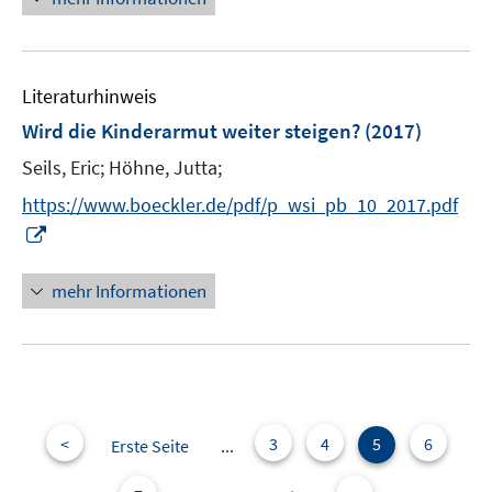
e
u
e
Literaturhinweis
m
F
Wird die Kinderarmut weiter steigen?
(2017)
e
Seils, Eric;
Höhne, Jutta;
n
s
https://www.boeckler.de/pdf/p_wsi_pb_10_2017.pdf
t
I
e
n
r
n
mehr Informationen
ö
e
f
u
f
e
n
m
e
F
n
e
<
3
4
5
6
Erste Seite
...
n