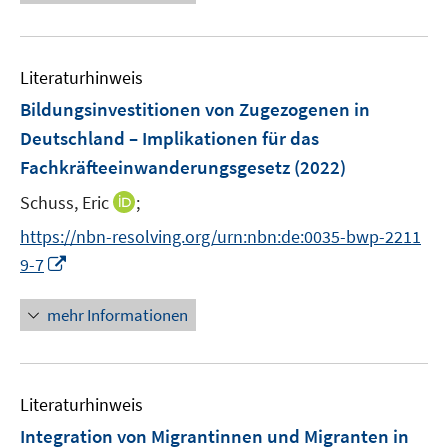
e
e
f
e
u
n
n
m
e
e
F
Literaturhinweis
m
n
e
F
Bildungsinvestitionen von Zugezogenen in
n
e
Deutschland – Implikationen für das
s
n
Fachkräfteeinwanderungsgesetz
t
(2022)
s
e
t
I
Schuss, Eric
;
r
e
n
https://nbn-resolving.org/urn:nbn:de:0035-bwp-2211
ö
r
n
I
f
9-7
ö
e
n
f
f
u
n
n
mehr Informationen
f
e
e
e
n
m
u
n
e
F
e
n
e
Literaturhinweis
m
n
F
Integration von Migrantinnen und Migranten in
s