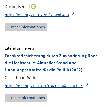
r
I
Dostie, Benoit
;
ö
n
I
https://doi.org/10.15185/izawol.488
f
n
n
f
e
n
n
mehr Informationen
u
e
e
e
u
n
m
e
F
Literaturhinweis
m
e
F
Fachkräftesicherung durch Zuwanderung über
n
e
die Hochschule: Aktueller Stand und
s
n
Handlungsansätze für die Politik
t
(2022)
s
e
t
Geis-Thöne, Wido;
r
e
I
https://doi.org/10.2373/1864-810X.22-03-04
ö
r
n
f
ö
n
mehr Informationen
f
f
e
n
f