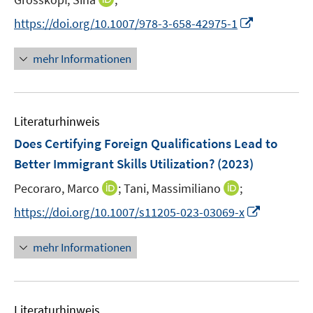
r
n
I
https://doi.org/10.1007/978-3-658-42975-1
ö
n
n
f
e
n
mehr Informationen
f
u
e
n
e
u
e
m
e
n
F
Literaturhinweis
m
e
F
Does Certifying Foreign Qualifications Lead to
n
e
Better Immigrant Skills Utilization?
(2023)
s
n
t
I
I
Pecoraro, Marco
;
Tani, Massimiliano
;
s
e
n
n
t
I
https://doi.org/10.1007/s11205-023-03069-x
r
n
n
e
n
ö
e
e
r
n
mehr Informationen
f
u
u
ö
e
f
e
e
f
u
n
m
m
f
e
e
F
F
n
Literaturhinweis
m