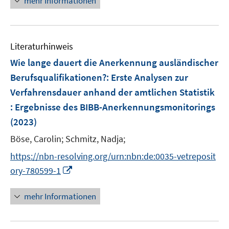
mehr Informationen
f
f
e
n
f
u
e
n
e
n
e
Literaturhinweis
m
n
F
Wie lange dauert die Anerkennung ausländischer
e
Berufsqualifikationen?
:
Erste Analysen zur
n
Verfahrensdauer anhand der amtlichen Statistik
s
: Ergebnisse des BIBB-Anerkennungsmonitorings
t
e
(2023)
r
Böse, Carolin;
Schmitz, Nadja;
ö
https://nbn-resolving.org/urn:nbn:de:0035-vetreposit
f
I
f
ory-780599-1
n
n
n
e
mehr Informationen
e
n
u