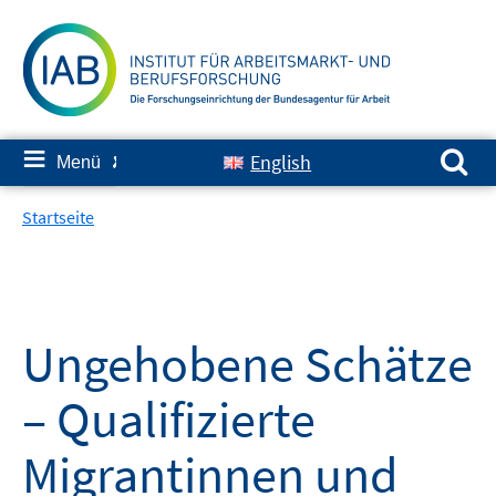
Springe
zum
Inhalt
Suchen nach:
≡
English
Menü
✘
Startseite
Ungehobene Schätze
– Qualifizierte
Migrantinnen und