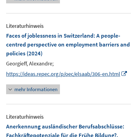
e
u
e
Literaturhinweis
m
F
Faces of joblessness in Switzerland: A people-
e
centred perspective on employment barriers and
n
policies
(2024)
s
t
Georgieff, Alexandre;
e
I
https://ideas.repec.org/p/oec/elsaab/306-en.html
r
n
ö
n
mehr Informationen
f
e
f
u
n
e
e
Literaturhinweis
m
n
F
Anerkennung ausländischer Berufsabschlüsse
:
e
Fachkräftepotenziale für die Frühe Bildung?.