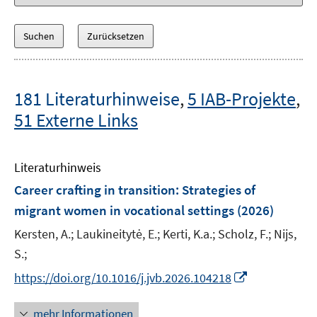
181 Literaturhinweise
,
5 IAB-Projekte
,
51 Externe Links
Literaturhinweis
Career crafting in transition: Strategies of
migrant women in vocational settings
(2026)
Kersten, A.;
Laukineitytė, E.;
Kerti, K.a.;
Scholz, F.;
Nijs,
S.;
I
https://doi.org/10.1016/j.jvb.2026.104218
n
n
mehr Informationen