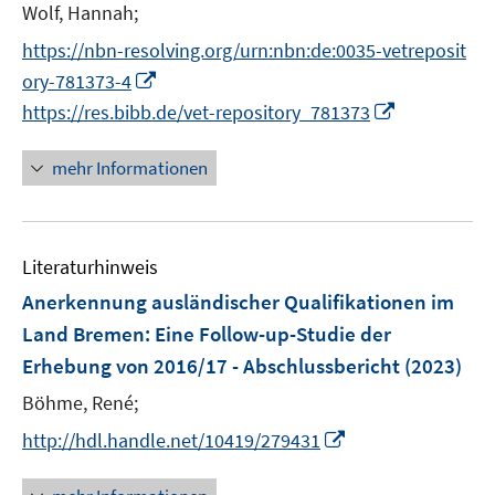
Wolf, Hannah;
f
f
https://nbn-resolving.org/urn:nbn:de:0035-vetreposit
n
I
ory-781373-4
e
n
I
https://res.bibb.de/vet-repository_781373
n
n
n
e
n
mehr Informationen
u
e
e
u
m
e
F
Literaturhinweis
m
e
F
Anerkennung ausländischer Qualifikationen im
n
e
Land Bremen: Eine Follow-up-Studie der
s
n
Erhebung von 2016/17 - Abschlussbericht
(2023)
t
s
e
t
Böhme, René;
r
e
I
http://hdl.handle.net/10419/279431
ö
r
n
f
ö
n