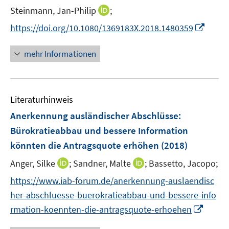
r
t
I
Steinmann, Jan-Philip
;
ö
e
n
I
f
https://doi.org/10.1080/1369183X.2018.1480359
r
n
n
f
ö
e
n
n
mehr Informationen
f
u
e
e
f
e
u
n
n
m
e
e
F
Literaturhinweis
m
n
e
F
Anerkennung ausländischer Abschlüsse:
n
e
Bürokratieabbau und bessere Information
s
n
könnten die Antragsquote erhöhen
t
(2018)
s
e
t
I
I
Anger, Silke
;
Sandner, Malte
;
Bassetto, Jacopo;
r
e
n
n
https://www.iab-forum.de/anerkennung-auslaendisc
ö
r
n
n
f
her-abschluesse-buerokratieabbau-und-bessere-info
ö
e
e
f
I
rmation-koennten-die-antragsquote-erhoehen
f
u
u
n
n
f
e
e