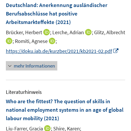
e
Deutschland: Anerkennung ausländischer
t
n
e
Berufsabschlüsse hat positive
s
r
Arbeitsmarkteffekte
(2021)
t
ö
e
I
I
Brücker, Herbert
;
Lerche, Adrian
;
Glitz, Albrecht
f
r
n
n
f
I
I
;
Romiti, Agnese
;
ö
n
n
n
n
n
I
f
https://doku.iab.de/kurzber/2021/kb2021-02.pdf
e
e
e
n
n
n
f
u
u
n
e
e
n
n
mehr Informationen
e
e
u
u
e
e
m
m
e
e
u
n
F
F
m
m
e
e
e
F
F
Literaturhinweis
m
n
n
e
e
F
Who are the fittest? The question of skills in
s
s
n
n
e
t
t
national employment systems in an age of global
s
s
n
e
e
labour mobility
t
(2021)
t
s
r
r
e
e
t
I
Liu-Farrer, Gracia
;
Shire, Karen;
ö
ö