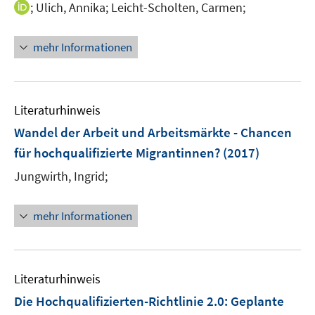
e
I
;
Ulich, Annika;
Leicht-Scholten, Carmen;
r
n
ö
n
mehr Informationen
f
e
f
u
n
e
e
m
Literaturhinweis
n
F
Wandel der Arbeit und Arbeitsmärkte - Chancen
e
für hochqualifizierte Migrantinnen?
(2017)
n
s
Jungwirth, Ingrid;
t
e
mehr Informationen
r
ö
f
f
Literaturhinweis
n
Die Hochqualifizierten-Richtlinie 2.0: Geplante
e