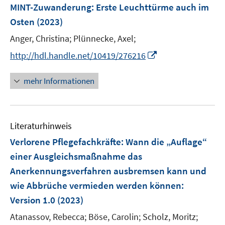
F
MINT-Zuwanderung: Erste Leuchttürme auch im
e
Osten
(2023)
n
Anger, Christina;
Plünnecke, Axel;
s
t
I
http://hdl.handle.net/10419/276216
e
n
r
n
mehr Informationen
ö
e
f
u
f
e
n
Literaturhinweis
m
e
F
Verlorene Pflegefachkräfte: Wann die „Auflage“
n
e
einer Ausgleichsmaßnahme das
n
Anerkennungsverfahren ausbremsen kann und
s
wie Abbrüche vermieden werden können
:
t
e
Version 1.0
(2023)
r
Atanassov, Rebecca;
Böse, Carolin;
Scholz, Moritz;
ö