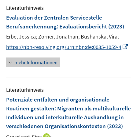
e
Literaturhinweis
m
F
Evaluation der Zentralen Servicestelle
e
Berufsanerkennung
:
Evaluationsbericht
(2023)
n
Erbe, Jessica;
Zorner, Jonathan;
Bushanska, Vira;
s
t
I
https://nbn-resolving.org/urn:nbn:de:0035-1059-4
e
n
r
n
mehr Informationen
ö
e
f
u
f
e
n
Literaturhinweis
m
e
F
Potenziale entfalten und organisationale
n
e
Routinen gestalten
:
Migranten als multikulturelle
n
Individuen und interkulturelle Aushandlung in
s
verschiedenen Organisationskontexten
(2023)
t
e
I
Grosskopf, Sina
;