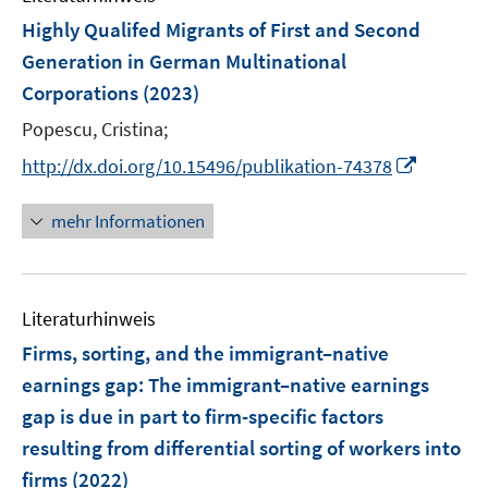
n
e
e
e
F
Highly Qualifed Migrants of First and Second
n
n
n
e
Generation in German Multinational
s
s
n
Corporations
(2023)
t
t
s
e
e
t
Popescu, Cristina;
r
r
e
I
http://dx.doi.org/10.15496/publikation-74378
ö
ö
r
n
f
f
ö
n
mehr Informationen
f
f
f
e
n
n
f
u
e
e
n
e
n
n
e
Literaturhinweis
m
n
F
Firms, sorting, and the immigrant–native
e
earnings gap
:
The immigrant–native earnings
n
gap is due in part to firm-specific factors
s
resulting from differential sorting of workers into
t
e
firms
(2022)