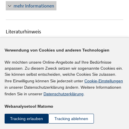
n
mehr Informationen
n
e
e
u
n
e
Literaturhinweis
m
F
The migration of professionals within the EU
:
any
e
barriers left?
(2016)
Verwendung von Cookies und anderen Technologien
n
I
I
Capuano, Stella
;
Migali, Silvia
;
s
Wir möchten unsere Online-Angebote auf Ihre Bedürfnisse
n
n
t
https://doku.iab.de/discussionpapers/2016/dp3416.pd
anpassen. Zu diesem Zweck setzen wir sogenannte Cookies ein.
n
n
e
Sie können selbst entscheiden, welche Cookies Sie zulassen.
I
f
e
e
r
Ihre Einwilligung können Sie jederzeit unter
Cookie-Einstellungen
n
u
u
ö
in unserer Datenschutzerklärung ändern. Weitere Informationen
n
mehr Informationen
e
e
f
finden Sie in unserer
Datenschutzerklärung
.
e
m
m
f
u
F
F
Webanalysetool Matomo
n
e
e
e
e
Literaturhinweis
m
Tracking erlauben
Tracking ablehnen
n
n
n
F
You can take some of it with you!
:
eine
s
s