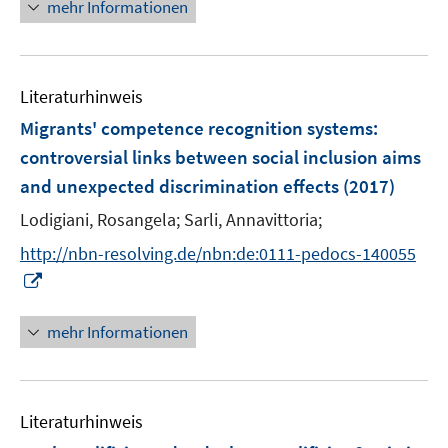
n
mehr Informationen
e
e
m
u
F
e
e
Literaturhinweis
m
n
F
Migrants' competence recognition systems:
s
e
controversial links between social inclusion aims
t
n
e
and unexpected discrimination effects
(2017)
s
r
t
Lodigiani, Rosangela;
Sarli, Annavittoria;
ö
e
http://nbn-resolving.de/nbn:de:0111-pedocs-140055
f
r
f
I
ö
n
n
f
e
n
mehr Informationen
f
n
e
n
u
e
e
n
Literaturhinweis
m
F