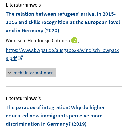
e
F
Literaturhinweis
m
n
e
F
The relation between refugees’ arrival in 2015-
n
e
2016 and skills recognition at the European level
s
n
and in Germany
(2020)
t
s
e
t
I
Windisch, Hendrickje Catriona
;
r
e
n
https://www.bwpat.de/ausgabe39/windisch_bwpat3
ö
r
n
I
f
9.pdf
ö
e
n
f
f
u
n
n
mehr Informationen
f
e
e
e
n
m
u
n
e
F
e
n
e
Literaturhinweis
m
n
F
The paradox of integration
:
Why do higher
s
e
educated new immigrants perceive more
t
n
e
discrimination in Germany?
(2019)
s