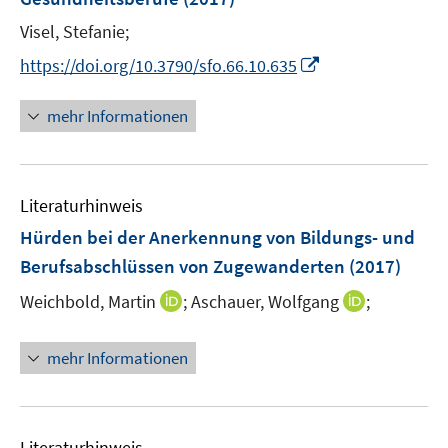
t
e
Visel, Stefanie;
r
I
https://doi.org/10.3790/sfo.66.10.635
ö
n
f
n
mehr Informationen
f
e
n
u
e
e
n
Literaturhinweis
m
F
Hürden bei der Anerkennung von Bildungs- und
e
Berufsabschlüssen von Zugewanderten
(2017)
n
I
I
Weichbold, Martin
;
Aschauer, Wolfgang
;
s
n
n
t
n
n
e
mehr Informationen
e
e
r
u
u
ö
e
e
f
m
m
f
Literaturhinweis