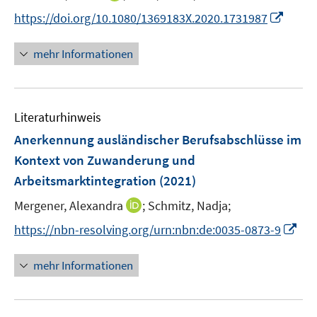
r
r
e
n
f
f
I
https://doi.org/10.1080/1369183X.2020.1731987
ö
ö
r
n
f
f
n
f
f
ö
e
n
n
n
f
f
mehr Informationen
f
u
e
e
e
n
n
f
e
n
n
u
e
e
n
m
e
n
n
e
F
Literaturhinweis
m
n
e
F
Anerkennung ausländischer Berufsabschlüsse im
n
e
Kontext von Zuwanderung und
s
n
Arbeitsmarktintegration
t
(2021)
s
e
t
I
Mergener, Alexandra
;
Schmitz, Nadja;
r
e
n
I
https://nbn-resolving.org/urn:nbn:de:0035-0873-9
ö
r
n
n
f
ö
e
n
f
mehr Informationen
f
u
e
n
f
e
u
e
n
m
e
n