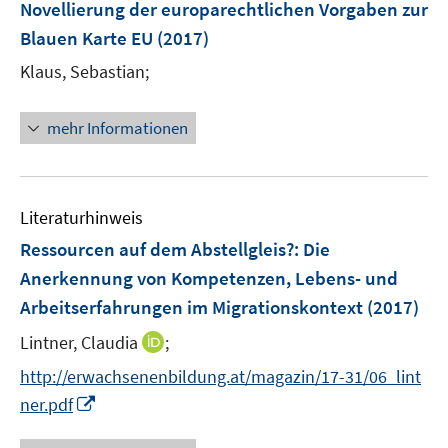
Novellierung der europarechtlichen Vorgaben zur
n
Blauen Karte EU
(2017)
Klaus, Sebastian;
mehr Informationen
Literaturhinweis
Ressourcen auf dem Abstellgleis?
:
Die
Anerkennung von Kompetenzen, Lebens- und
Arbeitserfahrungen im Migrationskontext
(2017)
I
Lintner, Claudia
;
n
http://erwachsenenbildung.at/magazin/17-31/06_lint
n
I
ner.pdf
e
n
u