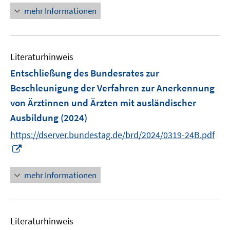
ö
e
n
mehr Informationen
f
u
e
f
e
u
n
m
e
e
F
Literaturhinweis
m
n
e
F
Entschließung des Bundesrates zur
n
e
Beschleunigung der Verfahren zur Anerkennung
s
n
von Ärztinnen und Ärzten mit ausländischer
t
s
e
Ausbildung
(2024)
t
r
e
https://dserver.bundestag.de/brd/2024/0319-24B.pdf
ö
r
I
f
ö
n
f
f
n
mehr Informationen
n
f
e
e
n
u
n
e
e
n
Literaturhinweis
m