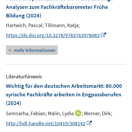
n
Analysen zum Fachkräftebarometer Frühe
s
Bildung
(2024)
t
e
Hartwich, Pascal;
Tillmann, Katja;
r
I
https://dx.doi.org/10.3278/9783763978083
ö
n
f
n
mehr Informationen
f
e
n
u
e
e
n
Literaturhinweis
m
F
Wichtig für den deutschen Arbeitsmarkt: 80.000
e
syrische Fachkräfte arbeiten in Engpassberufen
n
(2024)
s
t
I
Semsarha, Fabian;
Malin, Lydia
;
Werner, Dirk;
e
n
I
http://hdl.handle.net/10419/308142
r
n
n