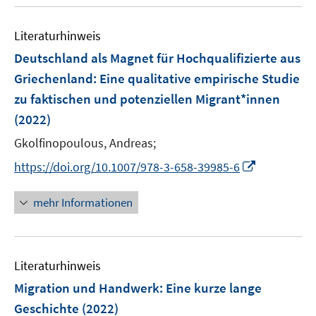
u
e
n
e
n
e
Literaturhinweis
m
n
F
Deutschland als Magnet für Hochqualifizierte aus
e
Griechenland
:
Eine qualitative empirische Studie
n
zu faktischen und potenziellen Migrant*innen
s
(2022)
t
e
Gkolfinopoulous, Andreas;
r
I
https://doi.org/10.1007/978-3-658-39985-6
ö
n
f
n
mehr Informationen
f
e
n
u
e
e
n
Literaturhinweis
m
F
Migration und Handwerk
:
Eine kurze lange
e
Geschichte
(2022)