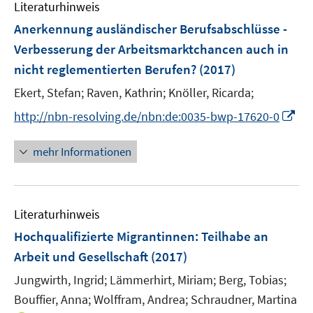
F
F
Literaturhinweis
m
e
e
F
Anerkennung ausländischer Berufsabschlüsse -
n
n
e
Verbesserung der Arbeitsmarktchancen auch in
s
s
n
nicht reglementierten Berufen?
t
(2017)
t
s
e
e
t
Ekert, Stefan;
Raven, Kathrin;
Knöller, Ricarda;
r
r
e
I
http://nbn-resolving.de/nbn:de:0035-bwp-17620-0
ö
ö
r
n
f
f
ö
n
mehr Informationen
f
f
f
e
n
n
f
u
e
e
n
e
n
n
e
Literaturhinweis
m
n
F
Hochqualifizierte Migrantinnen
:
Teilhabe an
e
Arbeit und Gesellschaft
(2017)
n
Jungwirth, Ingrid;
Lämmerhirt, Miriam;
Berg, Tobias;
s
t
Bouffier, Anna;
Wolffram, Andrea;
Schraudner, Martina