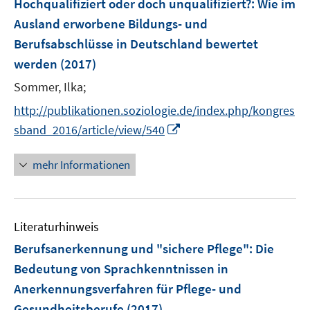
Hochqualifiziert oder doch unqualifiziert?
:
Wie im
e
Ausland erworbene Bildungs- und
n
Berufsabschlüsse in Deutschland bewertet
s
werden
(2017)
t
e
Sommer, Ilka;
r
http://publikationen.soziologie.de/index.php/kongres
ö
I
sband_2016/article/view/540
f
n
f
n
n
mehr Informationen
e
e
u
n
e
Literaturhinweis
m
F
Berufsanerkennung und "sichere Pflege"
:
Die
e
Bedeutung von Sprachkenntnissen in
n
Anerkennungsverfahren für Pflege- und
s
Gesundheitsberufe
(2017)