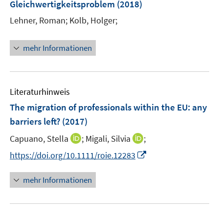
r
Gleichwertigkeitsproblem
(2018)
ö
Lehner, Roman;
Kolb, Holger;
f
f
n
mehr Informationen
e
n
Literaturhinweis
The migration of professionals within the EU
:
any
barriers left?
(2017)
I
I
Capuano, Stella
;
Migali, Silvia
;
n
n
I
https://doi.org/10.1111/roie.12283
n
n
n
e
e
n
mehr Informationen
u
u
e
e
e
u
m
m
e