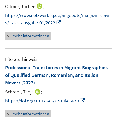
n
I
Oltmer, Jochen
;
s
n
t
https://www.netzwerk-iq.de/angebote/magazin-clavi
n
e
I
s/clavis-ausgabe-01/2022
e
r
n
u
ö
n
mehr Informationen
e
f
e
m
f
u
F
n
e
e
e
Literaturhinweis
m
n
n
F
Professional Trajectories in Migrant Biographies
s
e
of Qualified German, Romanian, and Italian
t
n
e
Movers
(2022)
s
r
t
I
Schroot, Tanja
;
ö
e
n
I
f
https://doi.org/10.17645/si.v10i4.5679
r
n
n
f
ö
e
n
n
mehr Informationen
f
u