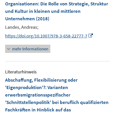
e
t
t
Organisationen
:
Die Rolle von Strategie, Struktur
s
s
n
e
e
und Kultur in kleinen und mittleren
t
t
s
r
r
e
e
Unternehmen
(2018)
t
ö
ö
r
r
e
Landes, Andreas;
f
f
ö
ö
r
f
f
I
f
f
https://doi.org/10.1007/978-3-658-22777-7
ö
n
n
n
f
f
f
e
e
n
n
n
mehr Informationen
f
n
n
e
e
e
n
u
n
n
e
e
n
Literaturhinweis
m
F
Abschaffung, Flexibilisierung oder
e
'Eigenproduktion'?
:
Varianten
n
erwerbsmigrationsspezifischer
s
'Schnittstellenpolitik' bei beruflich qualifizierten
t
e
Fachkräften in Hinblick auf das