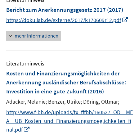
F
F
n
Bericht zum Anerkennungsgesetz 2017
(2017)
e
e
e
I
https://doku.iab.de/externe/2017/k170609r12.pdf
n
n
n
n
s
s
n
mehr Informationen
t
t
e
e
e
u
r
r
e
ö
ö
Literaturhinweis
m
f
f
F
Kosten und Finanzierungsmöglichkeiten der
f
f
e
n
n
Anerkennung ausländischer Berufsabschlüsse
:
n
e
e
Investition in eine gute Zukunft
(2016)
s
n
n
t
Adacker, Melanie;
Benzer, Ulrike;
Döring, Ottmar;
e
http://www.f-bb.de/uploads/tx_fffbb/160527_OD__ME
r
A__UB_Kosten_und_Finanzierungsmoeglichkeiten_fi
ö
I
nal.pdf
f
n
f