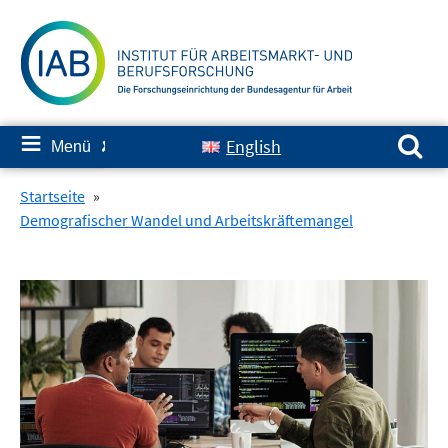
Springe
zum
Inhalt
Suchen nach:
≡
English
Menü
✘
Startseite
»
Demografischer Wandel und Arbeitskräftemangel