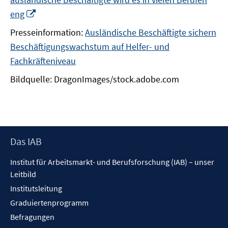
In
eng
neuem
Presseinformation:
Ausländische Beschäftigte sichern
Fenster
Beschäftigungswachstum auf Helfer- und
öffnen
Fachkräfteniveau
Bildquelle: DragonImages/stock.adobe.com
Footer
Das IAB
Inhalt
Institut für Arbeitsmarkt- und Berufsforschung (IAB) – unser
Leitbild
Institutsleitung
Graduiertenprogramm
Befragungen